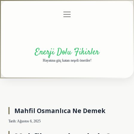
menüyü
Anasayfa
Gizlilik
Yasal
Hakkımızda
aç
Politikası
Uyarı
Enerji Dolu Fikirler
Hayatına güç katan neşeli öneriler!
Mahfil Osmanlıca Ne Demek
Tarih: Ağustos 6, 2025