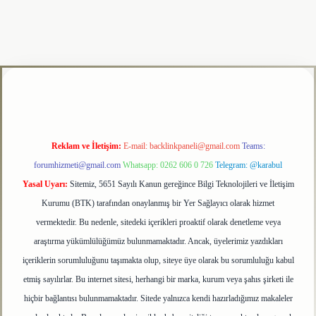
lipbet
Reklam ve İletişim:
E-mail:
backlinkpaneli@gmail.com
Teams:
forumhizmeti@gmail.com
Whatsapp: 0262 606 0 726
Telegram: @karabul
Yasal Uyarı:
Sitemiz, 5651 Sayılı Kanun gereğince Bilgi Teknolojileri ve İletişim
Kurumu (BTK) tarafından onaylanmış bir Yer Sağlayıcı olarak hizmet
vermektedir. Bu nedenle, sitedeki içerikleri proaktif olarak denetleme veya
araştırma yükümlülüğümüz bulunmamaktadır. Ancak, üyelerimiz yazdıkları
içeriklerin sorumluluğunu taşımakta olup, siteye üye olarak bu sorumluluğu kabul
etmiş sayılırlar. Bu internet sitesi, herhangi bir marka, kurum veya şahıs şirketi ile
hiçbir bağlantısı bulunmamaktadır. Sitede yalnızca kendi hazırladığımız makaleler