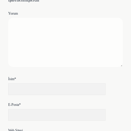
Yorum
İsim*
E-Posta*
Web Sitesi