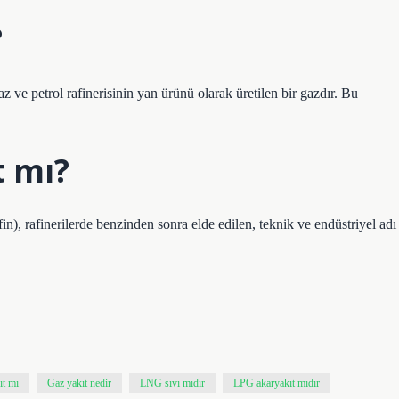
?
z ve petrol rafinerisinin yan ürünü olarak üretilen bir gazdır. Bu
t mı?
in), rafinerilerde benzinden sonra elde edilen, teknik ve endüstriyel adı
ıt mı
Gaz yakıt nedir
LNG sıvı mıdır
LPG akaryakıt mıdır