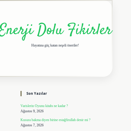
Enerji Dolu Fikirler
Hayatına güç katan neşeli öneriler!
Sidebar
elexbet giriş adresi
tulipbe
Son Yazılar
Varislerin Oyunu kitabı ne kadar ?
Ağustos 9, 2026
Kusura bakma diyen birine estağfirullah denir mi ?
Ağustos 7, 2026