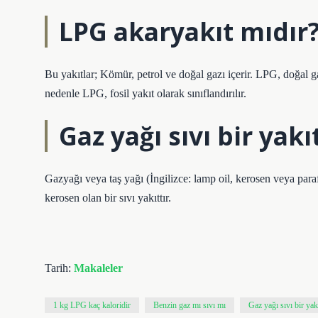
LPG akaryakıt mıdır
Bu yakıtlar; Kömür, petrol ve doğal gazı içerir. LPG, doğal ga
nedenle LPG, fosil yakıt olarak sınıflandırılır.
Gaz yağı sıvı bir yakı
Gazyağı veya taş yağı (İngilizce: lamp oil, kerosen veya paraf
kerosen olan bir sıvı yakıttır.
Tarih:
Makaleler
1 kg LPG kaç kaloridir
Benzin gaz mı sıvı mı
Gaz yağı sıvı bir yak