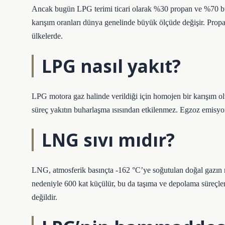
Ancak bugün LPG terimi ticari olarak %30 propan ve %70 bütan
karışım oranları dünya genelinde büyük ölçüde değişir. Propa
ülkelerde.
LPG nasıl yakıt?
LPG motora gaz halinde verildiği için homojen bir karışım 
süreç yakıtın buharlaşma ısısından etkilenmez. Egzoz emisyon
LNG sıvı mıdır?
LNG, atmosferik basınçta -162 °C’ye soğutulan doğal gazın re
nedeniyle 600 kat küçülür, bu da taşıma ve depolama süreçler
değildir.