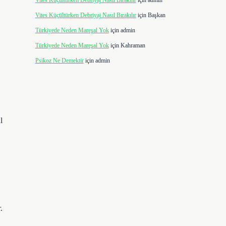
Vites Küçültürken Debriyaj Nasıl Bırakılır
için
admin
Vites Küçültürken Debriyaj Nasıl Bırakılır
için
Başkan
Türkiyede Neden Mareşal Yok
için
admin
Türkiyede Neden Mareşal Yok
için
Kahraman
Psikoz Ne Demektir
için
admin
l
.