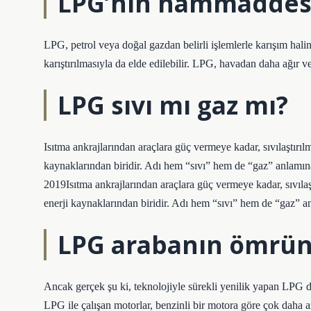
LPG’nin hammaddesi
LPG, petrol veya doğal gazdan belirli işlemlerle karışım halin
karıştırılmasıyla da elde edilebilir. LPG, havadan daha ağır v
LPG sıvı mı gaz mı?
Isıtma ankrajlarından araçlara güç vermeye kadar, sıvılaştır
kaynaklarından biridir. Adı hem “sıvı” hem de “gaz” anlamına g
2019Isıtma ankrajlarından araçlara güç vermeye kadar, sıvıla
enerji kaynaklarından biridir. Adı hem “sıvı” hem de “gaz” anla
LPG arabanın ömrünü
Ancak gerçek şu ki, teknolojiyle sürekli yenilik yapan LPG d
LPG ile çalışan motorlar, benzinli bir motora göre çok daha az