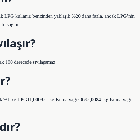
larak LPG kullanır, benzinden yaklaşık %20 daha fazla, ancak LPG’nin
ufu sağlar.
ılaşır?
cak 100 derecede sıvılaşamaz.
r?
ilik %1 kg LPG11,000921 kg Isıtma yağı O692,00841kg Isıtma yağı
dır?