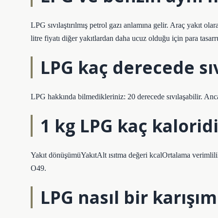
LPG sıvılaştırılmış petrol gazı anlamına gelir. Araç yakıt o
litre fiyatı diğer yakıtlardan daha ucuz olduğu için para tasarr
LPG kaç derecede sıv
LPG hakkında bilmedikleriniz: 20 derecede sıvılaşabilir. An
1 kg LPG kaç kaloridi
Yakıt dönüşümüYakıtAlt ısıtma değeri kcalOrtalama veriml
O49.
LPG nasıl bir karışım