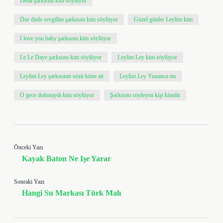
Delal şarkısını kim söylüyor
Dur dinle sevgilim şarkısını kim söylüyor
Güzel günler Leylim kim
I love you baby şarkısını kim söylüyor
Le Le Daye şarkısını kim söylüyor
Leylim Ley kim söylüyor
Leylim Ley şarkısının sözü kime ait
Leylim Ley Yunanca mı
O gece dolunaydı kim söylüyor
Şarkısını söyleyen kişi kimdir
Önceki Yazı
Kayak Baton Ne Işe Yarar
Sonraki Yazı
Hangi Su Markası Türk Malı