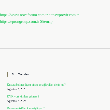
https://www.novaforum.com.tr
https://provir.com.tr
https://eprongroup.com.tr
Sitemap
Sidebar
Son Yazılar
Kusura bakma diyen birine estağfirullah denir mi ?
Ağustos 7, 2026
KYK yurt kimlere çıkmaz ?
Ağustos 7, 2026
Davaro müziğini kim söylüyor ?