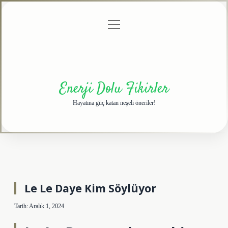
menüyü
Anasayfa
Gizlilik
Yasal
Hakkımızda
aç
Politikası
Uyarı
Enerji Dolu Fikirler
Hayatına güç katan neşeli öneriler!
Le Le Daye Kim Söylüyor
Tarih: Aralık 1, 2024