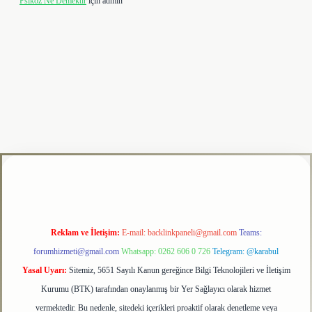
Psikoz Ne Demektir
için
admin
tulipbet
Reklam ve İletişim:
E-mail:
backlinkpaneli@gmail.com
Teams:
forumhizmeti@gmail.com
Whatsapp: 0262 606 0 726
Telegram: @karabul
Yasal Uyarı:
Sitemiz, 5651 Sayılı Kanun gereğince Bilgi Teknolojileri ve İletişim
Kurumu (BTK) tarafından onaylanmış bir Yer Sağlayıcı olarak hizmet
vermektedir. Bu nedenle, sitedeki içerikleri proaktif olarak denetleme veya