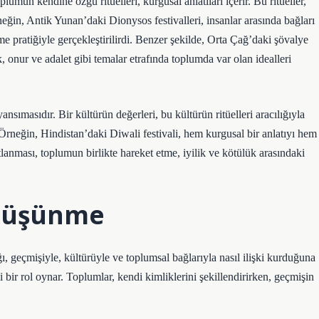
umun kendine özgü ritüelleri, kurgusal anlatıları içerir. Bu ritüeller,
neğin, Antik Yunan’daki Dionysos festivalleri, insanlar arasında bağları
 pratiğiyle gerçekleştirilirdi. Benzer şekilde, Orta Çağ’daki şövalye
, onur ve adalet gibi temalar etrafında toplumda var olan idealleri
ımasıdır. Bir kültürün değerleri, bu kültürün ritüelleri aracılığıyla
 Örneğin, Hindistan’daki Diwali festivali, hem kurgusal bir anlatıyı hem
kutlanması, toplumun birlikte hareket etme, iyilik ve kötülük arasındaki
 Düşünme
ı, geçmişiyle, kültürüyle ve toplumsal bağlarıyla nasıl ilişki kurduğuna
 bir rol oynar. Toplumlar, kendi kimliklerini şekillendirirken, geçmişin