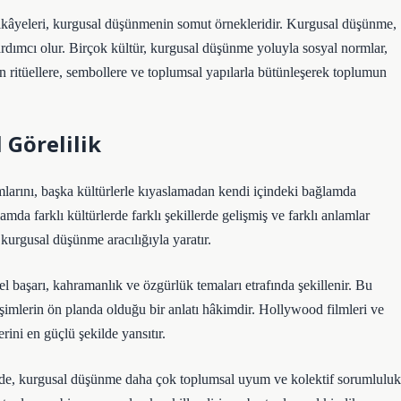
 hikâyeleri, kurgusal düşünmenin somut örnekleridir. Kurgusal düşünme,
yardımcı olur. Birçok kültür, kurgusal düşünme yoluyla sosyal normlar,
en ritüellere, sembollere ve toplumsal yapılarla bütünleşerek toplumun
Görelilik
ormlarını, başka kültürlerle kıyaslamadan kendi içindeki bağlamda
a farklı kültürlerde farklı şekillerde gelişmiş ve farklı anlamlar
 kurgusal düşünme aracılığıyla yaratır.
 başarı, kahramanlık ve özgürlük temaları etrafında şekillenir. Bu
işimlerin ön planda olduğu bir anlatı hâkimdir. Hollywood filmleri ve
ini en güçlü şekilde yansıtır.
inde, kurgusal düşünme daha çok toplumsal uyum ve kolektif sorumluluk