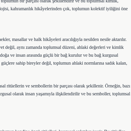
i toplumun bir parçası olarak şekillendirir ve bu toplumsal kimlik,
olojisi, kahramanlık hikâyelerinden çok, toplumun kolektif iyiliğini öne
ler, masallar ve halk hikâyeleri aracılığıyla nesilden nesile aktarılır.
yet değil, aynı zamanda toplumsal düzeni, ahlaki değerleri ve kimlik
ar, doğa ve insan arasında güçlü bir bağ kurulur ve bu bağ kurgusal
 güçlere sahip bireyler değil, toplumun ahlaki normlarına sadık kalan,
 ritüellerin ve sembollerin bir parçası olarak şekillenir. Örneğin, bazı
rgusal olarak insan yaşamıyla ilişkilendirilir ve bu semboller, toplumsal