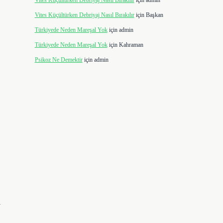
Vites Küçültürken Debriyaj Nasıl Bırakılır
için
admin
Vites Küçültürken Debriyaj Nasıl Bırakılır
için
Başkan
Türkiyede Neden Mareşal Yok
için
admin
Türkiyede Neden Mareşal Yok
için
Kahraman
Psikoz Ne Demektir
için
admin
l