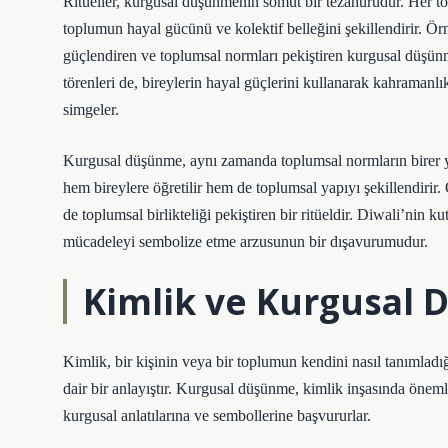
Ritüeller, kurgusal düşünmenin somut bir tezahürüdür. Her topl
toplumun hayal gücünü ve kolektif belleğini şekillendirir. Ör
güçlendiren ve toplumsal normları pekiştiren kurgusal düşünme
törenleri de, bireylerin hayal güçlerini kullanarak kahramanlık
simgeler.
Kurgusal düşünme, aynı zamanda toplumsal normların birer yans
hem bireylere öğretilir hem de toplumsal yapıyı şekillendirir.
de toplumsal birlikteliği pekiştiren bir ritüeldir. Diwali’nin 
mücadeleyi sembolize etme arzusunun bir dışavurumudur.
Kimlik ve Kurgusal
Kimlik, bir kişinin veya bir toplumun kendini nasıl tanımladığ
dair bir anlayıştır. Kurgusal düşünme, kimlik inşasında önemli
kurgusal anlatılarına ve sembollerine başvururlar.