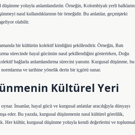
al düşünme yoluyla anlamlandırılır. Örneğin, Kolombiyalı yerli halkların
üşünmeyi nasıl kullandıklarının bir örneğidir. Bu anlatılar, geçmişteki
eliyor olabilir.
manda bir kültürün kolektif kimliğini şekillendirir. Örneğin, Batı
turma sürecinde hayal gücünün nasıl şekillendiğini gösterirken, Doğu
kolektif bağlarla anlamlandırma sürecini yansıtır. Kurgusal düşünme, bu
normlarına ve tarihine yönelik derin bir içgörü sunar.
ünmenin Kültürel Yeri
oynar. İnsanlar, hayal gücü ve kurgusal anlatılar aracılığıyla dünyayı
 inşa eder. Bu yazıda, kurgusal düşünmenin nasıl kültürel görelilik,
ıştık. Her kültür, kurgusal düşünme yoluyla kendi değerlerini ve toplumsa