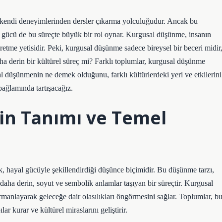
kendi deneyimlerinden dersler çıkarma yolculuğudur. Ancak bu
l gücü de bu süreçte büyük bir rol oynar. Kurgusal düşünme, insanın
üretme yetisidir. Peki, kurgusal düşünme sadece bireysel bir beceri midir
aha derin bir kültürel süreç mi? Farklı toplumlar, kurgusal düşünme
sal düşünmenin ne demek olduğunu, farklı kültürlerdeki yeri ve etkilerini
bağlamında tartışacağız.
n Tanımı ve Temel
, hayal gücüyle şekillendirdiği düşünce biçimidir. Bu düşünme tarzı,
r; daha derin, soyut ve sembolik anlamlar taşıyan bir süreçtir. Kurgusal
anlayarak geleceğe dair olasılıkları öngörmesini sağlar. Toplumlar, b
r kurar ve kültürel miraslarını geliştirir.