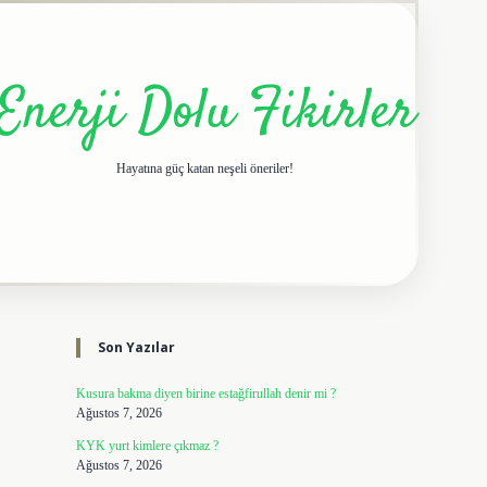
Enerji Dolu Fikirler
Hayatına güç katan neşeli öneriler!
Sidebar
elexbet giriş adresi
tuli
Son Yazılar
Kusura bakma diyen birine estağfirullah denir mi ?
Ağustos 7, 2026
KYK yurt kimlere çıkmaz ?
Ağustos 7, 2026