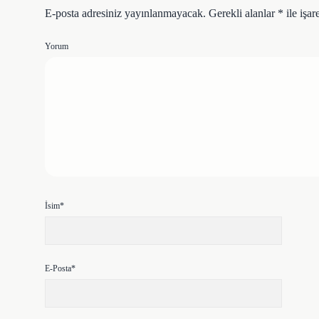
E-posta adresiniz yayınlanmayacak.
Gerekli alanlar
*
ile işar
Yorum
İsim*
E-Posta*