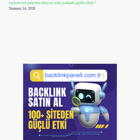
Lacivert kot pantolon altına ne renk ayakkabı giyilir erkek ?
Temmuz 14, 2026