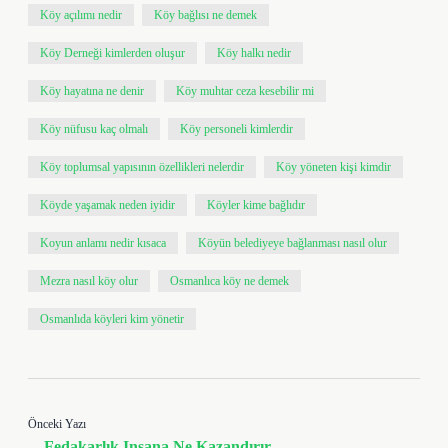
Köy açılımı nedir
Köy bağlısı ne demek
Köy Derneği kimlerden oluşur
Köy halkı nedir
Köy hayatına ne denir
Köy muhtar ceza kesebilir mi
Köy nüfusu kaç olmalı
Köy personeli kimlerdir
Köy toplumsal yapısının özellikleri nelerdir
Köy yöneten kişi kimdir
Köyde yaşamak neden iyidir
Köyler kime bağlıdır
Koyun anlamı nedir kısaca
Köyün belediyeye bağlanması nasıl olur
Mezra nasıl köy olur
Osmanlıca köy ne demek
Osmanlıda köyleri kim yönetir
Önceki Yazı
Fedakarlık Insana Ne Kazandırır