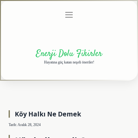
menüyü
Anasayfa
Gizlilik
Yasal
Hakkımızda
aç
Politikası
Uyarı
Enerji Dolu Fikirler
Hayatına güç katan neşeli öneriler!
Köy Halkı Ne Demek
Tarih: Aralık 28, 2024