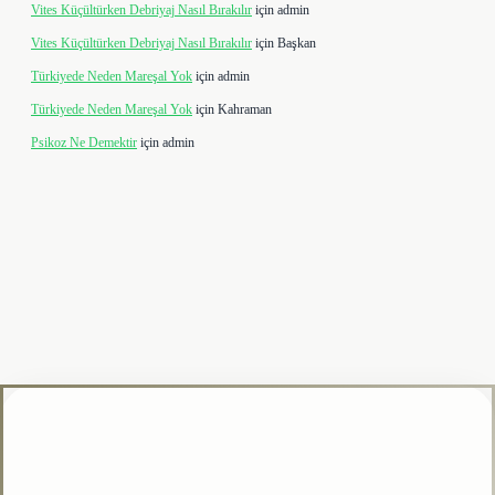
Vites Küçültürken Debriyaj Nasıl Bırakılır
için
admin
Vites Küçültürken Debriyaj Nasıl Bırakılır
için
Başkan
Türkiyede Neden Mareşal Yok
için
admin
Türkiyede Neden Mareşal Yok
için
Kahraman
Psikoz Ne Demektir
için
admin
ipbet