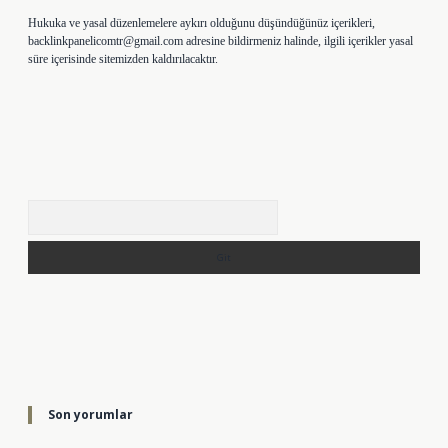
Hukuka ve yasal düzenlemelere aykırı olduğunu düşündüğünüz içerikleri,
backlinkpanelicomtr@gmail.com
adresine bildirmeniz halinde, ilgili içerikler yasal
süre içerisinde sitemizden kaldırılacaktır.
Arama
Son yorumlar