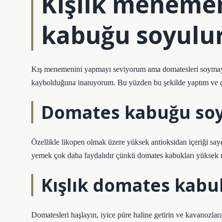
Kışlık meneme
kabuğu soyulu
Kış menemenini yapmayı seviyorum ama domatesleri soym
kaybolduğuna inanıyorum. Bu yüzden bu şekilde yaptım ve ço
Domates kabuğu soy
Özellikle likopen olmak üzere yüksek antioksidan içeriği sa
yemek çok daha faydalıdır çünkü domates kabukları yüksek mi
Kışlık domates kab
Domatesleri haşlayın, iyice püre haline getirin ve kavanozla