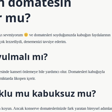
n domatesin
r mu?
ayı sevmiyorum
ve domatesleri soyduğunuzda kabuğun faydalarının
k lezzetliydi, denemenizi tavsiye ederim.
ulmalı mı?
yesinde kanseri önlemeye bile yardımcı olur. Domatesleri kabuğuyla
ktarda likopen içerir.
uklu mu kabuksuz mu?
ra koyun. Ancak konserve domateslerinizde fark yaratan bireysel adımla