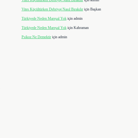
Vites Küçültürken Debriyaj Nasıl Bırakılır
için
admin
Vites Küçültürken Debriyaj Nasıl Bırakılır
için
Başkan
Türkiyede Neden Mareşal Yok
için
admin
Türkiyede Neden Mareşal Yok
için
Kahraman
Psikoz Ne Demektir
için
admin