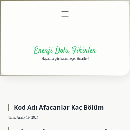
menüyü
Anasayfa
Gizlilik
Yasal
Hakkımızda
aç
Politikası
Uyarı
Enerji Dolu Fikirler
Hayatına güç katan neşeli öneriler!
Kod Adı Afacanlar Kaç Bölüm
Tarih: Aralık 19, 2024