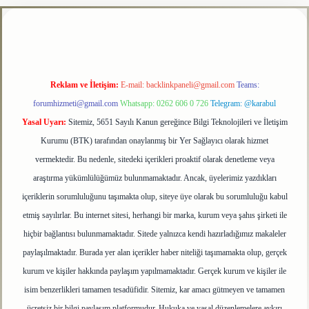
tulipbet
Reklam ve İletişim:
E-mail:
backlinkpaneli@gmail.com
Teams:
forumhizmeti@gmail.com
Whatsapp: 0262 606 0 726
Telegram: @karabul
Yasal Uyarı:
Sitemiz, 5651 Sayılı Kanun gereğince Bilgi Teknolojileri ve İletişim
Kurumu (BTK) tarafından onaylanmış bir Yer Sağlayıcı olarak hizmet
vermektedir. Bu nedenle, sitedeki içerikleri proaktif olarak denetleme veya
araştırma yükümlülüğümüz bulunmamaktadır. Ancak, üyelerimiz yazdıkları
içeriklerin sorumluluğunu taşımakta olup, siteye üye olarak bu sorumluluğu kabul
etmiş sayılırlar. Bu internet sitesi, herhangi bir marka, kurum veya şahıs şirketi ile
hiçbir bağlantısı bulunmamaktadır. Sitede yalnızca kendi hazırladığımız makaleler
paylaşılmaktadır. Burada yer alan içerikler haber niteliği taşımamakta olup, gerçek
kurum ve kişiler hakkında paylaşım yapılmamaktadır. Gerçek kurum ve kişiler ile
isim benzerlikleri tamamen tesadüfidir. Sitemiz, kar amacı gütmeyen ve tamamen
ücretsiz bir bilgi paylaşım platformudur. Hukuka ve yasal düzenlemelere aykırı