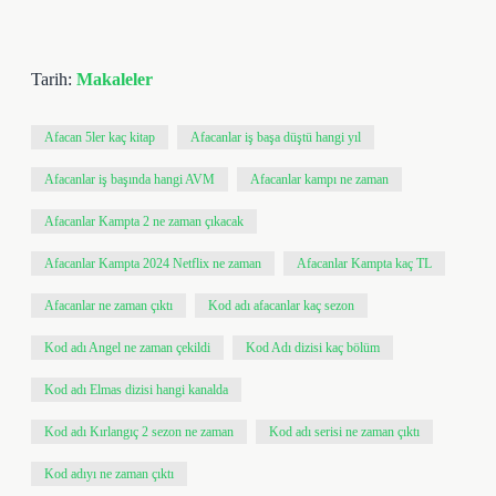
Tarih:
Makaleler
Afacan 5ler kaç kitap
Afacanlar iş başa düştü hangi yıl
Afacanlar iş başında hangi AVM
Afacanlar kampı ne zaman
Afacanlar Kampta 2 ne zaman çıkacak
Afacanlar Kampta 2024 Netflix ne zaman
Afacanlar Kampta kaç TL
Afacanlar ne zaman çıktı
Kod adı afacanlar kaç sezon
Kod adı Angel ne zaman çekildi
Kod Adı dizisi kaç bölüm
Kod adı Elmas dizisi hangi kanalda
Kod adı Kırlangıç 2 sezon ne zaman
Kod adı serisi ne zaman çıktı
Kod adıyı ne zaman çıktı