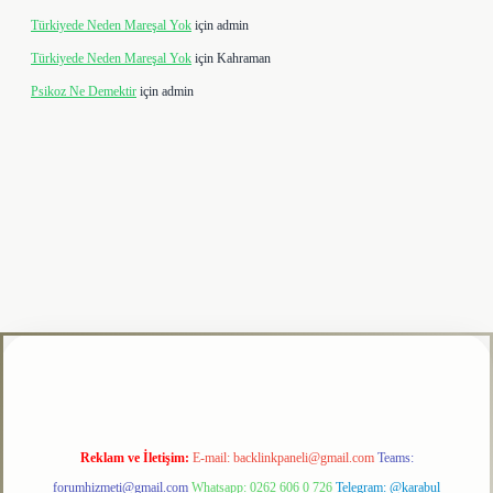
Türkiyede Neden Mareşal Yok
için
admin
Türkiyede Neden Mareşal Yok
için
Kahraman
Psikoz Ne Demektir
için
admin
tulipbet
Reklam ve İletişim:
E-mail:
backlinkpaneli@gmail.com
Teams:
forumhizmeti@gmail.com
Whatsapp: 0262 606 0 726
Telegram: @karabul