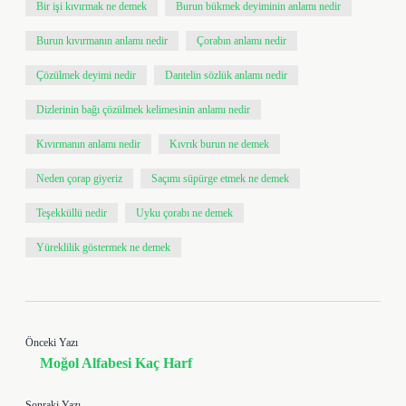
Bir işi kıvırmak ne demek
Burun bükmek deyiminin anlamı nedir
Burun kıvırmanın anlamı nedir
Çorabın anlamı nedir
Çözülmek deyimi nedir
Dantelin sözlük anlamı nedir
Dizlerinin bağı çözülmek kelimesinin anlamı nedir
Kıvırmanın anlamı nedir
Kıvrık burun ne demek
Neden çorap giyeriz
Saçımı süpürge etmek ne demek
Teşekküllü nedir
Uyku çorabı ne demek
Yüreklilik göstermek ne demek
Önceki Yazı
Moğol Alfabesi Kaç Harf
Sonraki Yazı