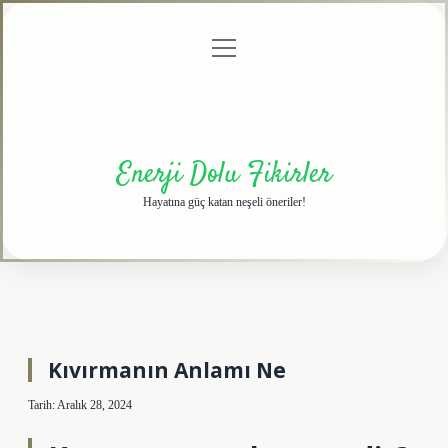
menüyü
Anasayfa
Gizlilik
Yasal
Hakkımızda
aç
Politikası
Uyarı
Enerji Dolu Fikirler
Hayatına güç katan neşeli öneriler!
Kıvırmanın Anlamı Ne
Tarih: Aralık 28, 2024