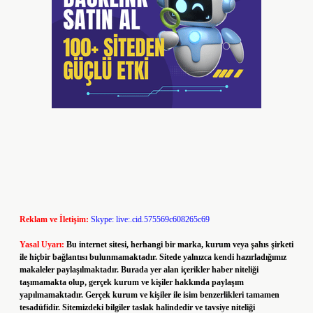
Reklam ve İletişim:
Skype: live:.cid.575569c608265c69
Yasal Uyarı:
Bu internet sitesi, herhangi bir marka, kurum veya şahıs şirketi
ile hiçbir bağlantısı bulunmamaktadır. Sitede yalnızca kendi hazırladığımız
makaleler paylaşılmaktadır. Burada yer alan içerikler haber niteliği
taşımamakta olup, gerçek kurum ve kişiler hakkında paylaşım
yapılmamaktadır. Gerçek kurum ve kişiler ile isim benzerlikleri tamamen
tesadüfidir. Sitemizdeki bilgiler taslak halindedir ve tavsiye niteliği