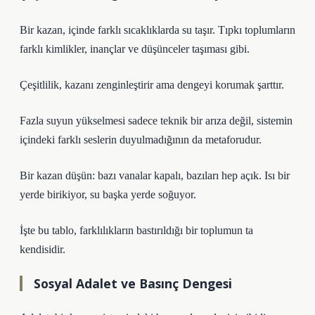
Bir kazan, içinde farklı sıcaklıklarda su taşır. Tıpkı toplumların
farklı kimlikler, inançlar ve düşünceler taşıması gibi.
Çeşitlilik, kazanı zenginleştirir ama dengeyi korumak şarttır.
Fazla suyun yükselmesi sadece teknik bir arıza değil, sistemin
içindeki farklı seslerin duyulmadığının da metaforudur.
Bir kazan düşün: bazı vanalar kapalı, bazıları hep açık. Isı bir
yerde birikiyor, su başka yerde soğuyor.
İşte bu tablo, farklılıkların bastırıldığı bir toplumun ta
kendisidir.
Sosyal Adalet ve Basınç Dengesi