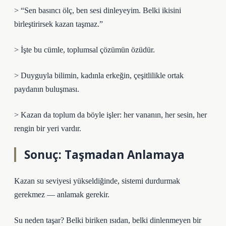
> “Sen basıncı ölç, ben sesi dinleyeyim. Belki ikisini
birleştirirsek kazan taşmaz.”
> İşte bu cümle, toplumsal çözümün özüdür.
> Duyguyla bilimin, kadınla erkeğin, çeşitlilikle ortak
paydanın buluşması.
> Kazan da toplum da böyle işler: her vananın, her sesin, her
rengin bir yeri vardır.
Sonuç: Taşmadan Anlamaya
Kazan su seviyesi yükseldiğinde, sistemi durdurmak
gerekmez — anlamak gerekir.
Su neden taşar? Belki biriken ısıdan, belki dinlenmeyen bir