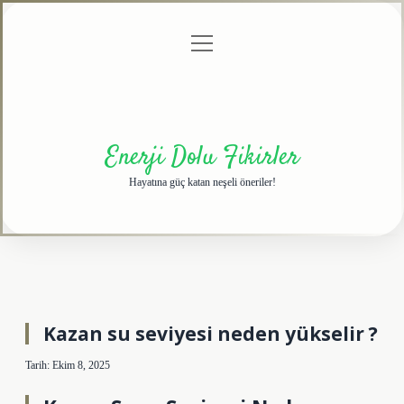
menüyü
Anasayfa
Gizlilik
Yasal
Hakkımızda
aç
Politikası
Uyarı
Enerji Dolu Fikirler
Hayatına güç katan neşeli öneriler!
Kazan su seviyesi neden yükselir ?
Tarih: Ekim 8, 2025