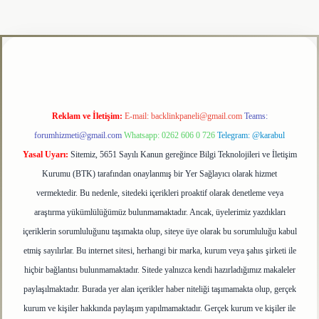
lipbet
Reklam ve İletişim:
E-mail:
backlinkpaneli@gmail.com
Teams:
forumhizmeti@gmail.com
Whatsapp: 0262 606 0 726
Telegram: @karabul
Yasal Uyarı:
Sitemiz, 5651 Sayılı Kanun gereğince Bilgi Teknolojileri ve İletişim
Kurumu (BTK) tarafından onaylanmış bir Yer Sağlayıcı olarak hizmet
vermektedir. Bu nedenle, sitedeki içerikleri proaktif olarak denetleme veya
araştırma yükümlülüğümüz bulunmamaktadır. Ancak, üyelerimiz yazdıkları
içeriklerin sorumluluğunu taşımakta olup, siteye üye olarak bu sorumluluğu kabul
etmiş sayılırlar. Bu internet sitesi, herhangi bir marka, kurum veya şahıs şirketi ile
hiçbir bağlantısı bulunmamaktadır. Sitede yalnızca kendi hazırladığımız makaleler
paylaşılmaktadır. Burada yer alan içerikler haber niteliği taşımamakta olup, gerçek
kurum ve kişiler hakkında paylaşım yapılmamaktadır. Gerçek kurum ve kişiler ile