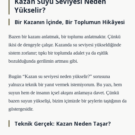
Kazan Suyu Seviyesi Neden
Yükselir?
Bir Kazanın İçinde, Bir Toplumun Hikâyesi
Bazen bir kazanı anlatmak, bir toplumu anlatmaktır. Çünkü
ikisi de dengeyle çalışır. Kazanda su seviyesi yükseldiğinde
sistem zorlanır; tıpkı bir toplumda adalet ya da eşitlik
bozulduğunda gerilimin artması gibi.
Bugün “Kazan su seviyesi neden yükselir?” sorusuna
yalnızca teknik bir yanıt vermek istemiyorum. Bu yazı, hem
suyun hem de insanın içsel akışını anlamaya davet. Çünkü
bazen suyun yükselişi, bizim içimizde bir şeylerin taştığının da
göstergesidir.
Teknik Gerçek: Kazan Neden Taşar?