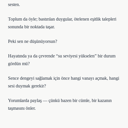
sesten.
Toplum da öyle; bastırılan duygular, ötelenen eşitlik talepleri
sonunda bir noktada taşar.
Peki sen ne düşünüyorsun?
Hayatında ya da çevrende “su seviyesi yükselen” bir durum
gördün mü?
Sence dengeyi sağlamak için önce hangi vanayı açmak, hangi
sesi duymak gerekir?
Yorumlarda paylaş — çünkü bazen bir cümle, bir kazanın
taşmasını önler.