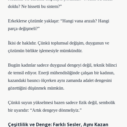
doldu? Ne hissetti bu sistem?”
Erkeklerse çözümle yaklaşır: “Hangi vana arızalı? Hangi
parça değişmeli?”
İkisi de haklıdır. Çünkü toplumsal değişim, duygunun ve
çözümün birlikte işlemesiyle mümkündür.
Bugün kadınlar sadece duygusal dengeyi değil, teknik bilinci
de temsil ediyor. Enerji mühendisliğinde çalışan bir kadının,
kazandaki basıncı ölçerken aynı zamanda adalet dengesini
gözettiğini düşünmek mümkün.
Çünkü suyun yükselmesi bazen sadece fizik değil, sembolik
bir uyarıdır: “Artık dengeye dönmeliyiz.”
Çeşitlilik ve Denge: Farklı Sesler, Aynı Kazan