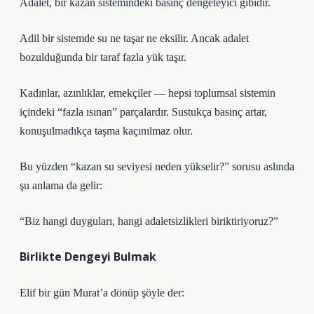
Adalet, bir kazan sistemindeki basınç dengeleyici gibidir.
Adil bir sistemde su ne taşar ne eksilir. Ancak adalet
bozulduğunda bir taraf fazla yük taşır.
Kadınlar, azınlıklar, emekçiler — hepsi toplumsal sistemin
içindeki “fazla ısınan” parçalardır. Sustukça basınç artar,
konuşulmadıkça taşma kaçınılmaz olur.
Bu yüzden “kazan su seviyesi neden yükselir?” sorusu aslında
şu anlama da gelir:
“Biz hangi duyguları, hangi adaletsizlikleri biriktiriyoruz?”
Birlikte Dengeyi Bulmak
Elif bir gün Murat’a dönüp şöyle der: