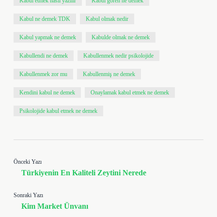
Kabul etmek nasıl yazılır
Kabul gören ne demek
Kabul ne demek TDK
Kabul olmak nedir
Kabul yapmak ne demek
Kabulde olmak ne demek
Kabullendi ne demek
Kabullenmek nedir psikolojide
Kabullenmek zor mu
Kabullenmiş ne demek
Kendini kabul ne demek
Onaylamak kabul etmek ne demek
Psikolojide kabul etmek ne demek
Önceki Yazı
Türkiyenin En Kaliteli Zeytini Nerede
Sonraki Yazı
Kim Market Ünvanı