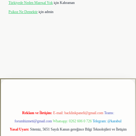
Türkiyede Neden Mareşal Yok
için
Kahraman
Psikoz Ne Demektir
için
admin
ulipbet
Reklam ve İletişim:
E-mail:
backlinkpaneli@gmail.com
Teams:
forumhizmeti@gmail.com
Whatsapp: 0262 606 0 726
Telegram: @karabul
Yasal Uyarı:
Sitemiz, 5651 Sayılı Kanun gereğince Bilgi Teknolojileri ve İletişim