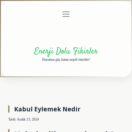
menüyü
Anasayfa
Gizlilik
Yasal
Hakkımızda
aç
Politikası
Uyarı
Enerji Dolu Fikirler
Hayatına güç katan neşeli öneriler!
Kabul Eylemek Nedir
Tarih: Aralık 13, 2024