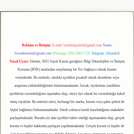
giriş adresi
tulipbet
Reklam ve İletişim:
E-mail:
backlinkpaneli@gmail.com
Teams:
forumhizmeti@gmail.com
Whatsapp: 0262 606 0 726
Telegram: @karabul
Yasal Uyarı:
Sitemiz, 5651 Sayılı Kanun gereğince Bilgi Teknolojileri ve İletişim
Kurumu (BTK) tarafından onaylanmış bir Yer Sağlayıcı olarak hizmet
vermektedir. Bu nedenle, sitedeki içerikleri proaktif olarak denetleme veya
araştırma yükümlülüğümüz bulunmamaktadır. Ancak, üyelerimiz yazdıkları
içeriklerin sorumluluğunu taşımakta olup, siteye üye olarak bu sorumluluğu kabul
etmiş sayılırlar. Bu internet sitesi, herhangi bir marka, kurum veya şahıs şirketi ile
hiçbir bağlantısı bulunmamaktadır. Sitede yalnızca kendi hazırladığımız makaleler
paylaşılmaktadır. Burada yer alan içerikler haber niteliği taşımamakta olup, gerçek
kurum ve kişiler hakkında paylaşım yapılmamaktadır. Gerçek kurum ve kişiler ile