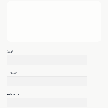
İsim*
E-Posta*
Web Sitesi