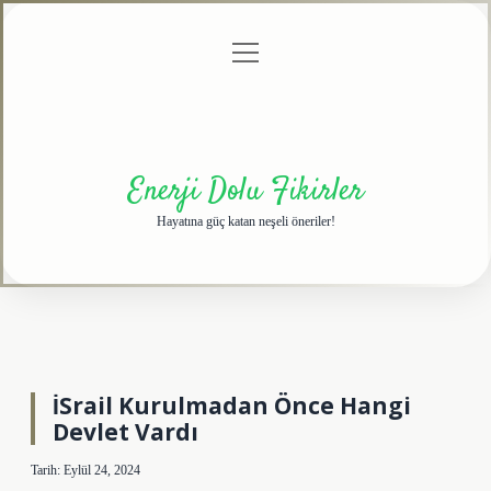
menüyü
Anasayfa
Gizlilik
Yasal
Hakkımızda
aç
Politikası
Uyarı
Enerji Dolu Fikirler
Hayatına güç katan neşeli öneriler!
İSrail Kurulmadan Önce Hangi
Devlet Vardı
Tarih: Eylül 24, 2024