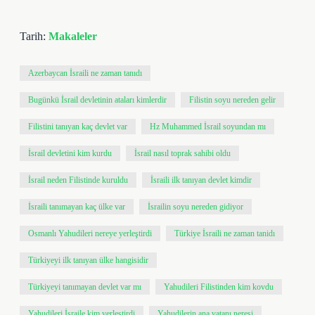
Tarih:
Makaleler
Azerbaycan İsraili ne zaman tanıdı
Bugünkü İsrail devletinin ataları kimlerdir
Filistin soyu nereden gelir
Filistini tanıyan kaç devlet var
Hz Muhammed İsrail soyundan mı
İsrail devletini kim kurdu
İsrail nasıl toprak sahibi oldu
İsrail neden Filistinde kuruldu
İsraili ilk tanıyan devlet kimdir
İsraili tanımayan kaç ülke var
İsrailin soyu nereden gidiyor
Osmanlı Yahudileri nereye yerleştirdi
Türkiye İsraili ne zaman tanidı
Türkiyeyi ilk tanıyan ülke hangisidir
Türkiyeyi tanımayan devlet var mı
Yahudileri Filistinden kim kovdu
Yahudileri İsraile kim yerleştirdi
Yahudilerin ana vatanı neresi