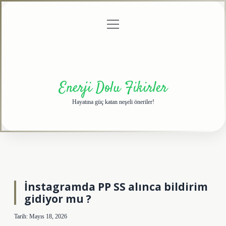
menüyü
Anasayfa
Gizlilik
Yasal
Hakkımızda
aç
Politikası
Uyarı
Enerji Dolu Fikirler
Hayatına güç katan neşeli öneriler!
İnstagramda PP SS alınca bildirim
gidiyor mu ?
Tarih: Mayıs 18, 2026