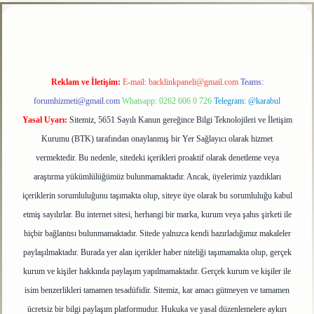
tulipbet
Reklam ve İletişim:
E-mail:
backlinkpaneli@gmail.com
Teams:
forumhizmeti@gmail.com
Whatsapp: 0262 606 0 726
Telegram: @karabul
Yasal Uyarı:
Sitemiz, 5651 Sayılı Kanun gereğince Bilgi Teknolojileri ve İletişim
Kurumu (BTK) tarafından onaylanmış bir Yer Sağlayıcı olarak hizmet
vermektedir. Bu nedenle, sitedeki içerikleri proaktif olarak denetleme veya
araştırma yükümlülüğümüz bulunmamaktadır. Ancak, üyelerimiz yazdıkları
içeriklerin sorumluluğunu taşımakta olup, siteye üye olarak bu sorumluluğu kabul
etmiş sayılırlar. Bu internet sitesi, herhangi bir marka, kurum veya şahıs şirketi ile
hiçbir bağlantısı bulunmamaktadır. Sitede yalnızca kendi hazırladığımız makaleler
paylaşılmaktadır. Burada yer alan içerikler haber niteliği taşımamakta olup, gerçek
kurum ve kişiler hakkında paylaşım yapılmamaktadır. Gerçek kurum ve kişiler ile
isim benzerlikleri tamamen tesadüfidir. Sitemiz, kar amacı gütmeyen ve tamamen
ücretsiz bir bilgi paylaşım platformudur. Hukuka ve yasal düzenlemelere aykırı