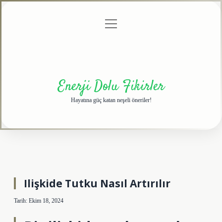
menüyü
Anasayfa
Gizlilik
Yasal
Hakkımızda
aç
Politikası
Uyarı
Enerji Dolu Fikirler
Hayatına güç katan neşeli öneriler!
Ilişkide Tutku Nasıl Artırılır
Tarih: Ekim 18, 2024