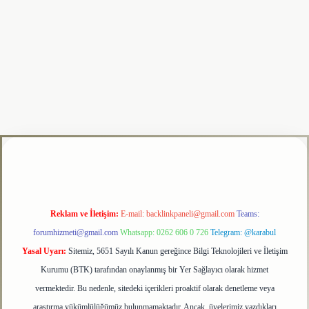
i
tulipbet
Reklam ve İletişim:
E-mail:
backlinkpaneli@gmail.com
Teams:
forumhizmeti@gmail.com
Whatsapp: 0262 606 0 726
Telegram: @karabul
Yasal Uyarı:
Sitemiz, 5651 Sayılı Kanun gereğince Bilgi Teknolojileri ve İletişim
Kurumu (BTK) tarafından onaylanmış bir Yer Sağlayıcı olarak hizmet
vermektedir. Bu nedenle, sitedeki içerikleri proaktif olarak denetleme veya
araştırma yükümlülüğümüz bulunmamaktadır. Ancak, üyelerimiz yazdıkları