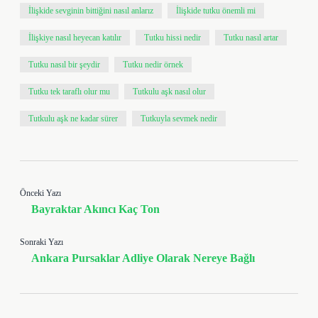
İlişkide sevginin bittiğini nasıl anlarız
İlişkide tutku önemli mi
İlişkiye nasıl heyecan katılır
Tutku hissi nedir
Tutku nasıl artar
Tutku nasıl bir şeydir
Tutku nedir örnek
Tutku tek taraflı olur mu
Tutkulu aşk nasıl olur
Tutkulu aşk ne kadar sürer
Tutkuyla sevmek nedir
Önceki Yazı
Bayraktar Akıncı Kaç Ton
Sonraki Yazı
Ankara Pursaklar Adliye Olarak Nereye Bağlı