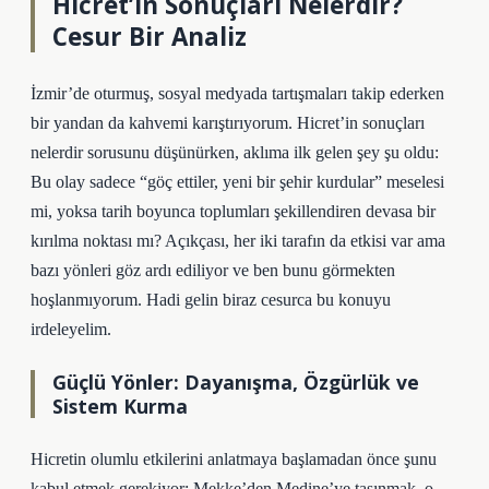
Hicret’in Sonuçları Nelerdir?
Cesur Bir Analiz
İzmir’de oturmuş, sosyal medyada tartışmaları takip ederken
bir yandan da kahvemi karıştırıyorum. Hicret’in sonuçları
nelerdir sorusunu düşünürken, aklıma ilk gelen şey şu oldu:
Bu olay sadece “göç ettiler, yeni bir şehir kurdular” meselesi
mi, yoksa tarih boyunca toplumları şekillendiren devasa bir
kırılma noktası mı? Açıkçası, her iki tarafın da etkisi var ama
bazı yönleri göz ardı ediliyor ve ben bunu görmekten
hoşlanmıyorum. Hadi gelin biraz cesurca bu konuyu
irdeleyelim.
Güçlü Yönler: Dayanışma, Özgürlük ve
Sistem Kurma
Hicretin olumlu etkilerini anlatmaya başlamadan önce şunu
kabul etmek gerekiyor: Mekke’den Medine’ye taşınmak, o