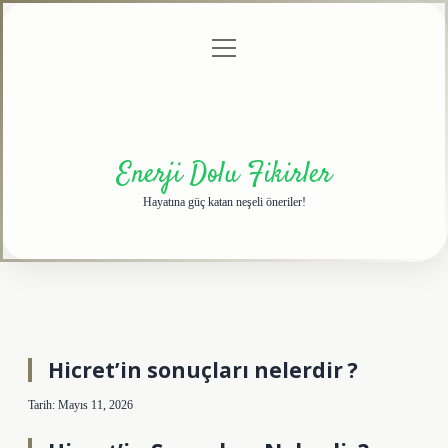
menüyü
Anasayfa
Gizlilik
Yasal
Hakkımızda
aç
Politikası
Uyarı
Enerji Dolu Fikirler
Hayatına güç katan neşeli öneriler!
Hicret’in sonuçları nelerdir ?
Tarih: Mayıs 11, 2026