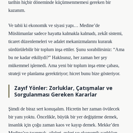
tarihin hiçbir döneminde küçümsenmemesi gereken bir
kazanım.
Ve tabii ki ekonomik ve siyasi yapı… Medine’de
Müslümanlar sadece hayatta kalmakla kalmadı, zekât sistemi,
ticaret düzenlemeleri ve adalet mekanizmalarını kurarak
sürdürülebilir bir toplum inşa ettiler. Şunu sorabilirsiniz: “Ama
bu ne kadar etkiliydi?” Haklısınız, her zaman her şey
mükemmel işlemedi. Ama yeni bir toplum inşa etme çabası,
strateji ve planlama gerektiriyor; hicret bunu bize gösteriyor.
Zayıf Yönler: Zorluklar, Çatışmalar ve
Sorgulanması Gereken Kararlar
Şimdi de biraz sert konuşalım. Hicretin her zaman övülecek
bir yanı yoktu. Öncelikle, büyük bir yer değiştirme demek,
insanlık için çoğu zaman kaos ve kayıp demek. Mekke’den
Medine’ye taşınmak, aileleri, evleri ve ekonomik varlıkları