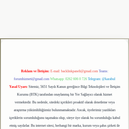
i
tulipbet
Reklam ve İletişim:
E-mail:
backlinkpaneli@gmail.com
Teams:
forumhizmeti@gmail.com
Whatsapp: 0262 606 0 726
Telegram: @karabul
Yasal Uyarı:
Sitemiz, 5651 Sayılı Kanun gereğince Bilgi Teknolojileri ve İletişim
Kurumu (BTK) tarafından onaylanmış bir Yer Sağlayıcı olarak hizmet
vermektedir. Bu nedenle, sitedeki içerikleri proaktif olarak denetleme veya
araştırma yükümlülüğümüz bulunmamaktadır. Ancak, üyelerimiz yazdıkları
içeriklerin sorumluluğunu taşımakta olup, siteye üye olarak bu sorumluluğu kabul
etmiş sayılırlar. Bu internet sitesi, herhangi bir marka, kurum veya şahıs şirketi ile