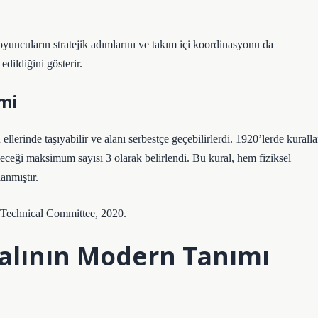
oyuncuların stratejik adımlarını ve takım içi koordinasyonu da
dildiğini gösterir.
imi
llerinde taşıyabilir ve alanı serbestçe geçebilirlerdi. 1920’lerde kuralla
eceği maksimum sayısı 3 olarak belirlendi. Bu kural, hem fiziksel
anmıştır.
Technical Committee, 2020.
alının Modern Tanımı