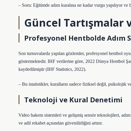
– Soru: Eğitimde adım kuralına ne kadar vurgu yapılıyor ve bu 
Güncel Tartışmalar ve
Profesyonel Hentbolde Adım Say
Son turnuvalarda yapılan gözlemler, profesyonel hentbol oyunc
göstermektedir. IHF verilerine göre, 2022 Dünya Hentbol Şam
kaydedilmiştir (IHF Statistics, 2022).
– Bu istatistikler, kuralların sadece fiziksel değil, psikolojik ve
Teknoloji ve Kural Denetimi
Video hakem sistemleri ve gelişmiş sensör teknolojileri, adım
ve adil rekabet açısından güvenilirliğini artırır.