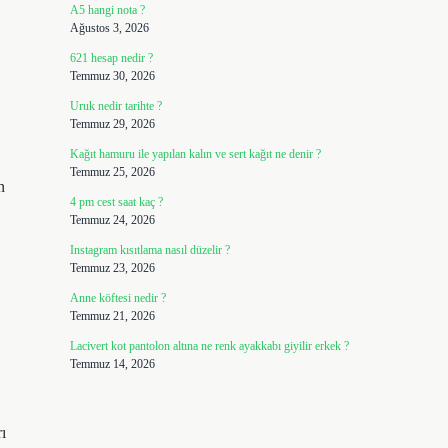
A5 hangi nota ?
Ağustos 3, 2026
621 hesap nedir ?
Temmuz 30, 2026
Uruk nedir tarihte ?
Temmuz 29, 2026
Kağıt hamuru ile yapılan kalın ve sert kağıt ne denir ?
Temmuz 25, 2026
n
4 pm cest saat kaç ?
Temmuz 24, 2026
Instagram kısıtlama nasıl düzelir ?
Temmuz 23, 2026
Anne köftesi nedir ?
Temmuz 21, 2026
Lacivert kot pantolon altına ne renk ayakkabı giyilir erkek ?
Temmuz 14, 2026
ı