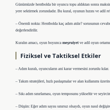
Günümüzde hentbolda bir oyuncu topu aldıktan sonra maksim
yere sektirmek zorundadır. Bu kural, oyunun hızını ve adil re
– Önemli nokta:
Hentbolda kaç adım atılır?
sorusunun cevabı, 
değerlendirilir.
Kuralın amacı, oyun boyunca
meşruiyet
ve adil oyun ortamını
Fiziksel ve Taktiksel Etkiler
– Adım kuralı, oyuncuların ani karar vermesini zorunlu kılar.
– Takım stratejileri, hızlı paslaşmalar ve alan kullanımı üzerine
– Sıkı adım sınırlaması, oyun temposunu yükseltir ve seyircinin 
– Düşün: Eğer adım sayısı sınırsız olsaydı, oyun nasıl değişir