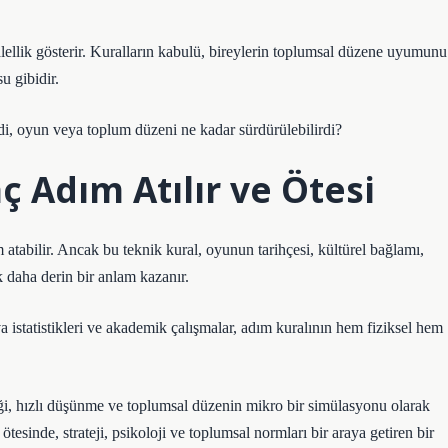
alellik gösterir. Kuralların kabulü, bireylerin toplumsal düzene uyumunu
u gibidir.
di, oyun veya toplum düzeni ne kadar sürdürülebilirdi?
 Adım Atılır ve Ötesi
tabilir. Ancak bu teknik kural, oyunun tarihçesi, kültürel bağlamı,
k daha derin bir anlam kazanır.
a istatistikleri ve akademik çalışmalar, adım kuralının hem fiziksel hem
irliği, hızlı düşünme ve toplumsal düzenin mikro bir simülasyonu olarak
ötesinde, strateji, psikoloji ve toplumsal normları bir araya getiren bir