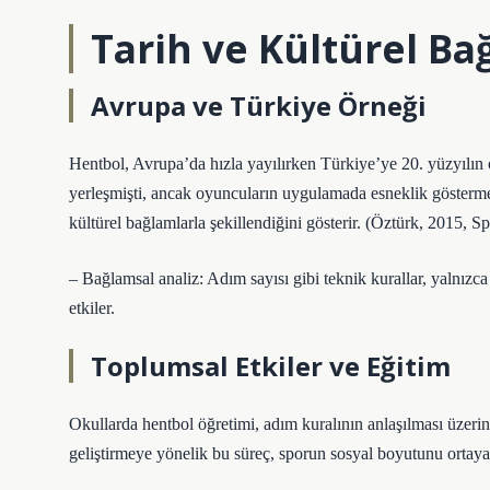
Tarih ve Kültürel B
Avrupa ve Türkiye Örneği
Hentbol, Avrupa’da hızla yayılırken Türkiye’ye 20. yüzyılın or
yerleşmişti, ancak oyuncuların uygulamada esneklik göstermes
kültürel bağlamlarla şekillendiğini gösterir. (Öztürk, 2015, Sp
–
Bağlamsal analiz:
Adım sayısı gibi teknik kurallar, yalnızca
etkiler.
Toplumsal Etkiler ve Eğitim
Okullarda hentbol öğretimi, adım kuralının anlaşılması üzerine
geliştirmeye yönelik bu süreç, sporun sosyal boyutunu ortaya çı