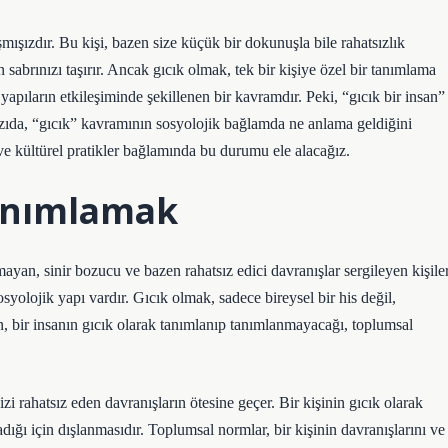
mışızdır. Bu kişi, bazen size küçük bir dokunuşla bile rahatsızlık
 sabrınızı taşırır. Ancak gıcık olmak, tek bir kişiye özel bir tanımlama
yapıların etkileşiminde şekillenen bir kavramdır. Peki, “gıcık bir insan”
azıda, “gıcık” kavramının sosyolojik bağlamda ne anlama geldiğini
i ve kültürel pratikler bağlamında bu durumu ele alacağız.
Tanımlamak
mayan, sinir bozucu ve bazen rahatsız edici davranışlar sergileyen kişile
syolojik yapı vardır. Gıcık olmak, sadece bireysel bir his değil,
n, bir insanın gıcık olarak tanımlanıp tanımlanmayacağı, toplumsal
i rahatsız eden davranışların ötesine geçer. Bir kişinin gıcık olarak
ğı için dışlanmasıdır. Toplumsal normlar, bir kişinin davranışlarını ve