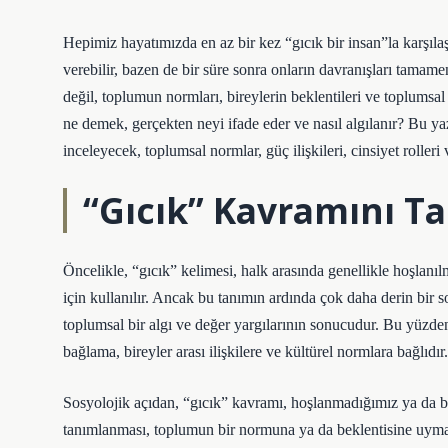
Hepimiz hayatımızda en az bir kez “gıcık bir insan”la karşılaş
verebilir, bazen de bir süre sonra onların davranışları tamamen
değil, toplumun normları, bireylerin beklentileri ve toplumsal 
ne demek, gerçekten neyi ifade eder ve nasıl algılanır? Bu y
inceleyecek, toplumsal normlar, güç ilişkileri, cinsiyet roller
“Gıcık” Kavramını 
Öncelikle, “gıcık” kelimesi, halk arasında genellikle hoşlanıl
için kullanılır. Ancak bu tanımın ardında çok daha derin bir so
toplumsal bir algı ve değer yargılarının sonucudur. Bu yüzde
bağlama, bireyler arası ilişkilere ve kültürel normlara bağlıdır.
Sosyolojik açıdan, “gıcık” kavramı, hoşlanmadığımız ya da biz
tanımlanması, toplumun bir normuna ya da beklentisine uymadı