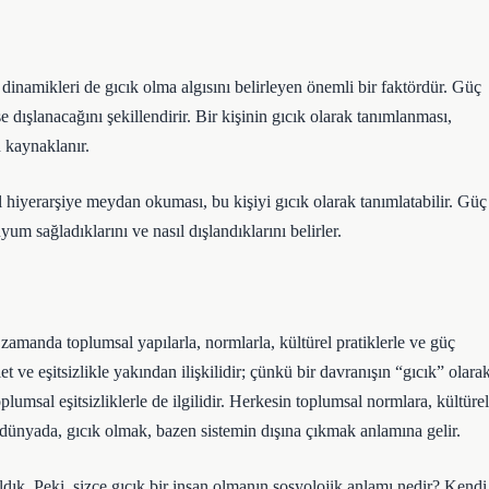
dinamikleri de gıcık olma algısını belirleyen önemli bir faktördür. Güç
se dışlanacağını şekillendirir. Bir kişinin gıcık olarak tanımlanması,
 kaynaklanır.
 hiyerarşiye meydan okuması, bu kişiyi gıcık olarak tanımlatabilir. Güç
uyum sağladıklarını ve nasıl dışlandıklarını belirler.
ı zamanda toplumsal yapılarla, normlarla, kültürel pratiklerle ve güç
t ve eşitsizlikle yakından ilişkilidir; çünkü bir davranışın “gıcık” olara
plumsal eşitsizliklerle de ilgilidir. Herkesin toplumsal normlara, kültürel
ir dünyada, gıcık olmak, bazen sistemin dışına çıkmak anlamına gelir.
ldık. Peki, sizce gıcık bir insan olmanın sosyolojik anlamı nedir? Kendi