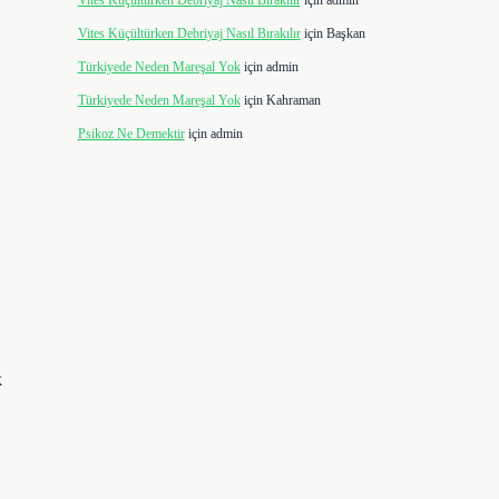
Vites Küçültürken Debriyaj Nasıl Bırakılır
için
admin
Vites Küçültürken Debriyaj Nasıl Bırakılır
için
Başkan
Türkiyede Neden Mareşal Yok
için
admin
Türkiyede Neden Mareşal Yok
için
Kahraman
Psikoz Ne Demektir
için
admin
k