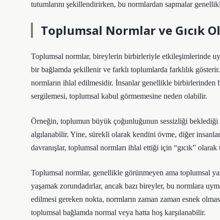
tutumlarını şekillendirirken, bu normlardan sapmalar genellikle
Toplumsal Normlar ve Gıcık 
Toplumsal normlar, bireylerin birbirleriyle etkileşimlerinde 
bir bağlamda şekillenir ve farklı toplumlarda farklılık gösteri
normların ihlal edilmesidir. İnsanlar genellikle birbirlerinden
sergilemesi, toplumsal kabul görmemesine neden olabilir.
Örneğin, toplumun büyük çoğunluğunun sessizliği beklediği b
algılanabilir. Yine, sürekli olarak kendini övme, diğer insan
davranışlar, toplumsal normları ihlal ettiği için “gıcık” olarak 
Toplumsal normlar, genellikle görünmeyen ama toplumsal yaşa
yaşamak zorundadırlar, ancak bazı bireyler, bu normlara uymad
edilmesi gereken nokta, normların zaman zaman esnek olmasıdı
toplumsal bağlamda normal veya hatta hoş karşılanabilir.