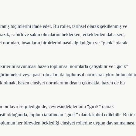
nış biçimlerini ifade eder. Bu roller, tarihsel olarak şekillenmiş ve
nazik, sabırlı ve sakin olmalarını beklerken, erkeklerden daha sert,
 normları, insanların birbirlerini nasıl algıladığını ve “gıcık” olarak
kirlerini savunması bazen toplumsal normlarla çatışabilir ve “gıcık”
 görünmeleri veya pasif olmaları da toplumsal normlara aykırı bulunabilir
cık olmak, bazen cinsiyet normlarının dışına çıkmakla, bazen de bu
 bir tavır sergilediğinde, çevresindekiler onu “gıcık” olarak
asif olduğunda, toplum tarafından “gıcık” olarak kabul edilebilir. Bu tür
r. Toplumun her bireyden beklediği cinsiyet rollerine uygun davranmaması,