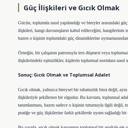
Güç İlişkileri ve Gıcık Olmak
Gücün, toplumda nasıl yapılandığı ve bireyler arasındaki güç 
ilişkileri, hangi davranışların kabul edileceğini, hangilerinin i
bazen o kişinin toplumdaki güç dinamiklerine uymamasından
Örneğin, bir çalışanın patronuyla ters düşmesi veya toplumsal
ilişkilerindeki eşitsizlikler, kişilerin toplumsal normlara nasıl 
Sonuç: Gıcık Olmak ve Toplumsal Adalet
Gıcık olmak, yalnızca bireysel bir rahatsızlık hissi değil, ayn
ilişkileriyle şekillenen bir olgudur. Bu kavram, toplumsal adale
tanımlanması, bazen sadece o kişinin tutumuyla ilgili değil, to
pratiğe ve güç ilişkilerine farklı şekillerde uyum sağladığı b
Bu yazıda, gıcık olmak kavramını toplumsal bir analizle ele a