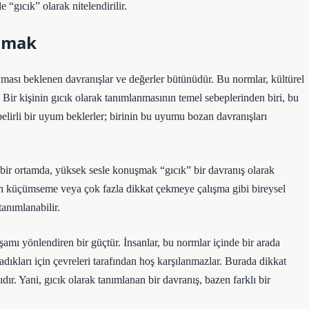
 “gıcık” olarak nitelendirilir.
Olmak
uyması beklenen davranışlar ve değerler bütünüdür. Bu normlar, kültürel
r. Bir kişinin gıcık olarak tanımlanmasının temel sebeplerinden biri, bu
 belirli bir uyum beklerler; birinin bu uyumu bozan davranışları
ir ortamda, yüksek sesle konuşmak “gıcık” bir davranış olarak
ları küçümseme veya çok fazla dikkat çekmeye çalışma gibi bireysel
tanımlanabilir.
mı yönlendiren bir güçtür. İnsanlar, bu normlar içinde bir arada
ıkları için çevreleri tarafından hoş karşılanmazlar. Burada dikkat
r. Yani, gıcık olarak tanımlanan bir davranış, bazen farklı bir