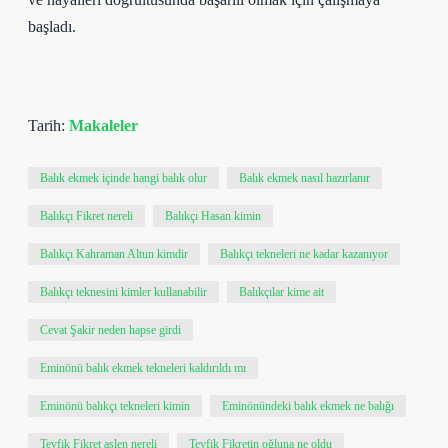
başladı.
Tarih:
Makaleler
Balık ekmek içinde hangi balık olur
Balık ekmek nasıl hazırlanır
Balıkçı Fikret nereli
Balıkçı Hasan kimin
Balıkçı Kahraman Altun kimdir
Balıkçı tekneleri ne kadar kazanıyor
Balıkçı teknesini kimler kullanabilir
Balıkçılar kime ait
Cevat Şakir neden hapse girdi
Eminönü balık ekmek tekneleri kaldırıldı mı
Eminönü balıkçı tekneleri kimin
Eminönündeki balık ekmek ne balığı
Tevfik Fikret aslen nereli
Tevfik Fikretin oğluna ne oldu