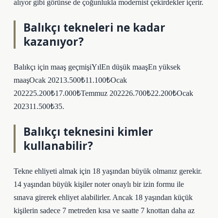
alıyor gibi görünse de çoğunlukla modernist çekirdekler içerir.
Balıkçı tekneleri ne kadar
kazanıyor?
Balıkçı için maaş geçmişiYılEn düşük maaşEn yüksek
maaşOcak 20213.500₺11.100₺Ocak
202225.200₺17.000₺Temmuz 202226.700₺22.200₺Ocak
202311.500₺35.
Balıkçı teknesini kimler
kullanabilir?
Tekne ehliyeti almak için 18 yaşından büyük olmanız gerekir.
14 yaşından büyük kişiler noter onaylı bir izin formu ile
sınava girerek ehliyet alabilirler. Ancak 18 yaşından küçük
kişilerin sadece 7 metreden kısa ve saatte 7 knottan daha az