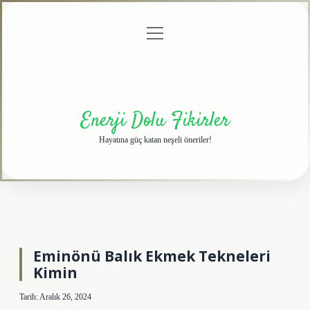
menüyü
Anasayfa
Gizlilik
Yasal
Hakkımızda
aç
Politikası
Uyarı
Enerji Dolu Fikirler
Hayatına güç katan neşeli öneriler!
Eminönü Balık Ekmek Tekneleri
Kimin
Tarih: Aralık 26, 2024