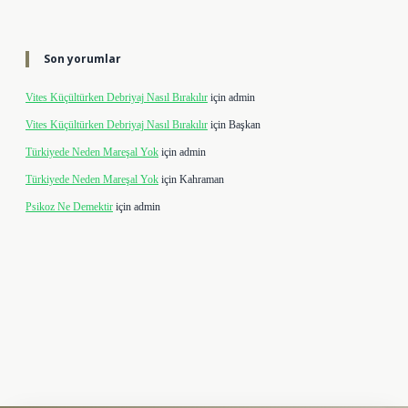
Son yorumlar
Vites Küçültürken Debriyaj Nasıl Bırakılır
için
admin
Vites Küçültürken Debriyaj Nasıl Bırakılır
için
Başkan
Türkiyede Neden Mareşal Yok
için
admin
Türkiyede Neden Mareşal Yok
için
Kahraman
Psikoz Ne Demektir
için
admin
bet