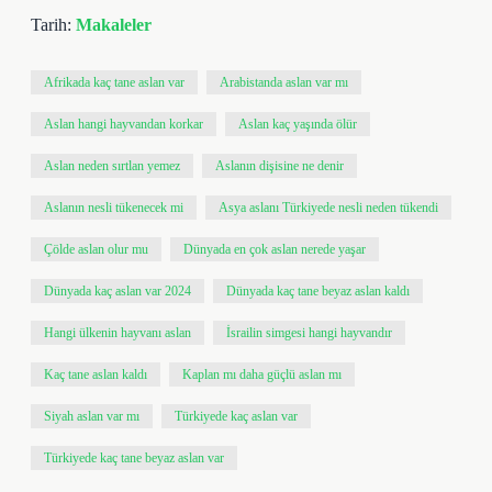
Tarih:
Makaleler
Afrikada kaç tane aslan var
Arabistanda aslan var mı
Aslan hangi hayvandan korkar
Aslan kaç yaşında ölür
Aslan neden sırtlan yemez
Aslanın dişisine ne denir
Aslanın nesli tükenecek mi
Asya aslanı Türkiyede nesli neden tükendi
Çölde aslan olur mu
Dünyada en çok aslan nerede yaşar
Dünyada kaç aslan var 2024
Dünyada kaç tane beyaz aslan kaldı
Hangi ülkenin hayvanı aslan
İsrailin simgesi hangi hayvandır
Kaç tane aslan kaldı
Kaplan mı daha güçlü aslan mı
Siyah aslan var mı
Türkiyede kaç aslan var
Türkiyede kaç tane beyaz aslan var