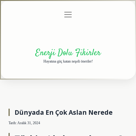
menüyü
Anasayfa
Gizlilik
Yasal
Hakkımızda
aç
Politikası
Uyarı
Enerji Dolu Fikirler
Hayatına güç katan neşeli öneriler!
Dünyada En Çok Aslan Nerede
Tarih: Aralık 31, 2024