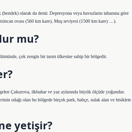
 (hendek) olarak da denir. Depresyona veya havuzların tabanına göre
Erzincan ovası (560 km kare), Muş seviyesi (1500 km kare) …).
lur mu?
ümünde, çok zengin bir tarım ülkesine sahip bir bölgedir.
er?
ne gelen Çukurova, ilkbahar ve yaz aylarında büyük ölçüde yoğundur.
lerinin odağı olan bu bölgede birçok park, bahçe, sulak alan ve bisiklete
e yetişir?