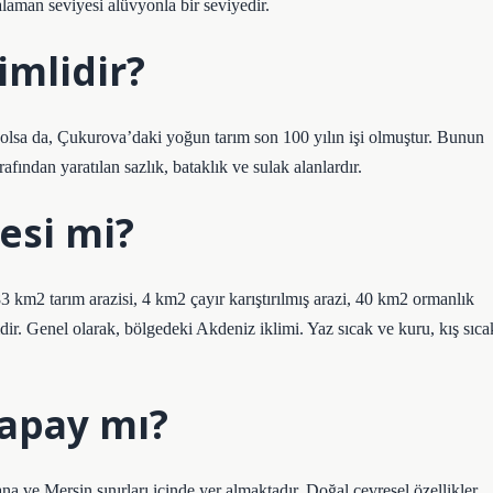
alaman seviyesi alüvyonla bir seviyedir.
mlidir?
 olsa da, Çukurova’daki yoğun tarım son 100 yılın işi olmuştur. Bunun
fından yaratılan sazlık, bataklık ve sulak alanlardır.
esi mi?
km2 tarım arazisi, 4 km2 çayır karıştırılmış arazi, 40 km2 ormanlık
ir. Genel olarak, bölgedeki Akdeniz iklimi. Yaz sıcak ve kuru, kış sıca
apay mı?
ve Mersin sınırları içinde yer almaktadır. Doğal çevresel özellikler