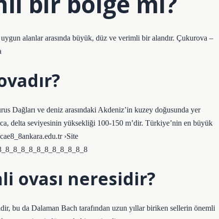
i bir bölge mi?
uygun alanlar arasında büyük, düz ve verimli bir alandır. Çukurova –
a
ovadır?
urus Dağları ve deniz arasındaki Akdeniz’in kuzey doğusunda yer
ca, delta seviyesinin yüksekliği 100-150 m’dir. Türkiye’nin en büyük
cae8_8ankara.edu.tr ›Site
8_8_8_8_8_8_8_8_8_8_8_8
li ovası neresidir?
dir, bu da Dalaman Bach tarafından uzun yıllar biriken sellerin önemli