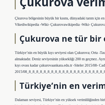
Çukurova veriml
Çkurova bölgesinin büyük bir kısmı, dünyadaki tarım için en 
Vikediwikipedia ›Wiki› Çukurovawikipedia ›Wiki› Çukurov
Çukurova ne tür bir 
Türkiye’nin en büyük kıyı seviyesi olan Çukurova; Orta -Ta
almaktadır. Deniz seviyesinin yüksekliği 200 m geçmez. Ayrı
kıyı ovası kadar çukurovaankara.edu.tr ›Siteler 2015/08› Cad
2015/08_8_8_8_8_8_8_8_8_8_8_8_8_8_8_8_8_8_8_8_8_
Türkiye’nin en verim
Dalaman seviyesi, Türkiye’nin en yüksek verimliliğinden biri