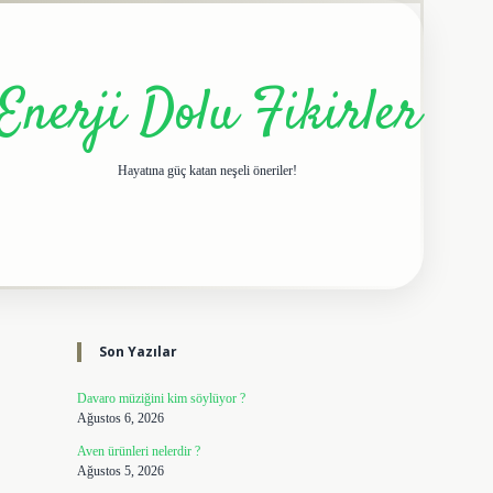
Enerji Dolu Fikirler
Hayatına güç katan neşeli öneriler!
Sidebar
elexbet giriş adresi
tuli
Son Yazılar
Davaro müziğini kim söylüyor ?
Ağustos 6, 2026
Aven ürünleri nelerdir ?
Ağustos 5, 2026