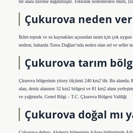
bir alanı üzerine dağıtılmıştır. Tektonik nedenlerden ötürü, D
Çukurova neden veri
İklim toprak ve su kaynakları açısından tarım için çok uygun
nedeni, baharda Toros Dağları’nda neden olan sel ve seller tara
Çukurova tarım bölg
Çkurova bölgesinin yüzey ölçümü 240 km2’dir. Bu alanda; 83 
alan, deniz alanının 32 km2 bölgesi ve 81 km2 alanı yerleşimd
ve yağmurlu. Genel Bilgi – T.C. Çkurova Bölgesi Valiliği
Çukurova doğal mı y
Çukurova deltası, Akdeniz bölgesinin Adana bölümünde Adana 