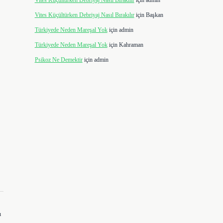
Vites Küçültürken Debriyaj Nasıl Bırakılır
için
admin
Vites Küçültürken Debriyaj Nasıl Bırakılır
için
Başkan
Türkiyede Neden Mareşal Yok
için
admin
Türkiyede Neden Mareşal Yok
için
Kahraman
Psikoz Ne Demektir
için
admin
ı