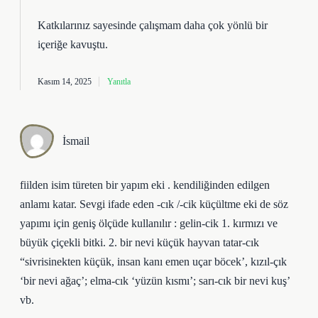
Katkılarınız sayesinde çalışmam daha
çok yönlü
bir
içeriğe kavuştu.
Kasım 14, 2025
Yanıtla
İsmail
fiilden isim türeten bir yapım eki . kendiliğinden edilgen
anlamı katar. Sevgi ifade eden -cık /-cik küçültme eki de söz
yapımı için geniş ölçüde kullanılır : gelin-cik 1. kırmızı ve
büyük çiçekli bitki. 2. bir nevi küçük hayvan tatar-cık
“sivrisinekten küçük, insan kanı emen uçar böcek’, kızıl-çık
‘bir nevi ağaç’; elma-cık ‘yüzün kısmı’; sarı-cık bir nevi kuş’
vb.