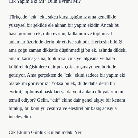
Cık Yapım Eki Mi? Dilin Evrimi Mi?
Türkçede “cık” eki, sıkça karşılaştığımız ama genellikle
yüzeysel bir şekilde ele alınan bir yapım ekidir. Ancak bu
basit görünen ek, dilin evrimi, kullanımı ve toplumsal
anlamlar üzerinde derin bir etkiye sahiptir. Herkesin bildiği
ama çoğu zaman dikkatle düşünmediği bu ek, aslında dildeki
anlam karmaşasına, toplumsal cinsiyet algısına ve hatta
kültürel değişimlere dair pek çok tartışmayı beraberinde
getiriyor. Ama gerçekten de “cık” ekini sadece bir yapım eki
olarak mı görüyoruz? Yoksa bu ek, dilde daha derin bir
evrimi, toplumsal baskıları ya da yeni anlam dünyalarını mı
temsil ediyor? Gelin, “cık” ekine dair genel algıyı bir kenara
bırakıp, bu konuyu cesurca ve eleştirel bir bakış açısıyla
inceleyelim.
Cık Ekinin Günlük Kullanımdaki Yeri