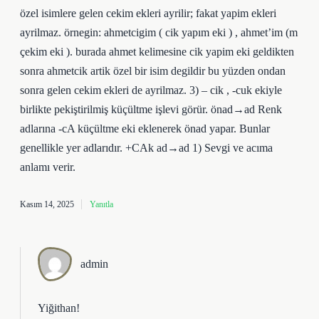
özel isimlere gelen cekim ekleri ayrilir; fakat yapim ekleri
ayrilmaz. örnegin: ahmetcigim ( cik yapım eki ) , ahmet’im (m
çekim eki ). burada ahmet kelimesine cik yapim eki geldikten
sonra ahmetcik artik özel bir isim degildir bu yüzden ondan
sonra gelen cekim ekleri de ayrilmaz. 3) – cik , -cuk ekiyle
birlikte pekiştirilmiş küçültme işlevi görür. önad→ad Renk
adlarına -cA küçültme eki eklenerek önad yapar. Bunlar
genellikle yer adlarıdır. +CAk ad→ad 1) Sevgi ve acıma
anlamı verir.
Kasım 14, 2025
Yanıtla
admin
Yiğithan!