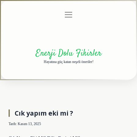
menüyü
Anasayfa
Gizlilik
Yasal
Hakkımızda
aç
Politikası
Uyarı
Enerji Dolu Fikirler
Hayatına güç katan neşeli öneriler!
Cık yapım eki mi ?
Tarih: Kasım 13, 2025