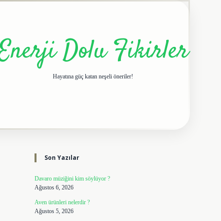
Enerji Dolu Fikirler
Hayatına güç katan neşeli öneriler!
Sidebar
elexbet giriş adresi
tulip
Son Yazılar
Davaro müziğini kim söylüyor ?
Ağustos 6, 2026
Aven ürünleri nelerdir ?
Ağustos 5, 2026