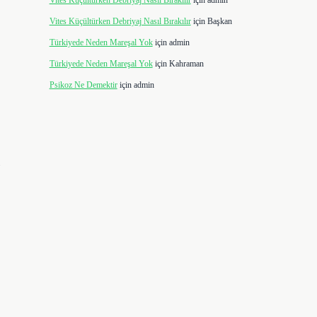
Vites Küçültürken Debriyaj Nasıl Bırakılır
için
admin
Vites Küçültürken Debriyaj Nasıl Bırakılır
için
Başkan
Türkiyede Neden Mareşal Yok
için
admin
Türkiyede Neden Mareşal Yok
için
Kahraman
Psikoz Ne Demektir
için
admin