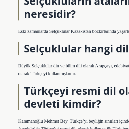
Selçukluların atalar
neresidir?
Eski zamanlarda Selçuklular Kazakistan bozkırlarında yaşa
Selçuklular hangi di
Büyük Selçuklular din ve bilim dili olarak Arapçayı, edebiyat
olarak Türkçeyi kullanmışlardır.
Türkçeyi resmi dil o
devleti kimdir?
Karamanoğlu Mehmet Bey, Türkçe’yi beyliğin sınırları içinde
Anadolu’da Türkçe’yi resmi dili olarak kullanan ilk Türk beyl