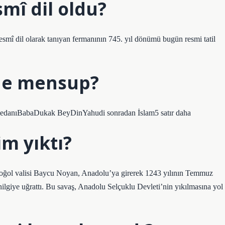
mî dil oldu?
î dil olarak tanıyan fermanının 745. yıl dönümü bugün resmi tatil
ine mensup?
edanıBabaDukak BeyDinYahudi sonradan İslam5 satır daha
m yıktı?
oğol valisi Baycu Noyan, Anadolu’ya girerek 1243 yılının Temmuz
ilgiye uğrattı. Bu savaş, Anadolu Selçuklu Devleti’nin yıkılmasına yol