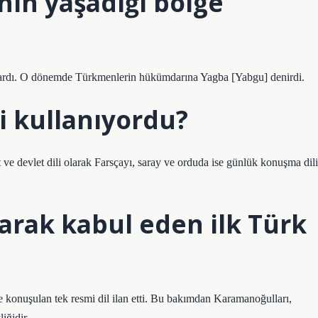
ının yaşadığı bölge
rlardı. O dönemde Türkmenlerin hükümdarına Yagba [Yabgu] denirdi.
li kullanıyordu?
 ve devlet dili olarak Farsçayı, saray ve orduda ise günlük konuşma dili
larak kabul eden ilk Türk
 konuşulan tek resmi dil ilan etti. Bu bakımdan Karamanoğulları,
iğidir.