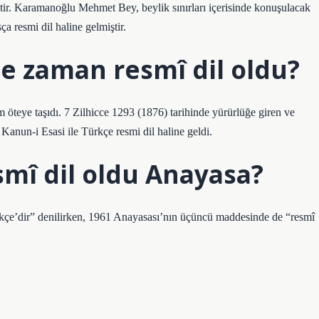
ir. Karamanoğlu Mehmet Bey, beylik sınırları içerisinde konuşulacak
a resmi dil haline gelmiştir.
e zaman resmî dil oldu?
ım öteye taşıdı. 7 Zilhicce 1293 (1876) tarihinde yürürlüğe giren ve
Kanun-i Esasi ile Türkçe resmi dil haline geldi.
mî dil oldu Anayasa?
rkçe’dir” denilirken, 1961 Anayasası’nın üçüncü maddesinde de “resmî