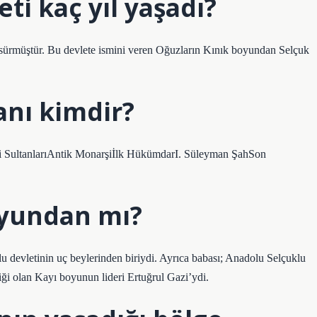
ti kaç yıl yaşadı?
 sürmüştür. Bu devlete ismini veren Oğuzların Kınık boyundan Selçuk
anı kimdir?
ti SultanlarıAntik Monarşiİlk HükümdarI. Süleyman ŞahSon
oyundan mı?
devletinin uç beylerinden biriydi. Ayrıca babası; Anadolu Selçuklu
liği olan Kayı boyunun lideri Ertuğrul Gazi’ydi.