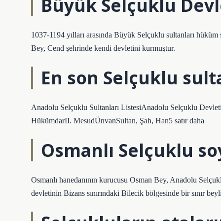
Büyük Selçuklu Devle
1037-1194 yılları arasında Büyük Selçuklu sultanları hüküm
Bey, Cend şehrinde kendi devletini kurmuştur.
En son Selçuklu sult
Anadolu Selçuklu Sultanları ListesiAnadolu Selçuklu Devle
HükümdarII. MesudÜnvanSultan, Şah, Han5 satır daha
Osmanlı Selçuklu s
Osmanlı hanedanının kurucusu Osman Bey, Anadolu Selçuklu 
devletinin Bizans sınırındaki Bilecik bölgesinde bir sınır bey