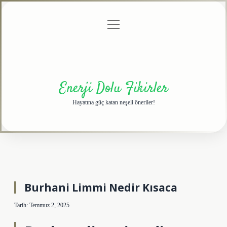
menüyü
Anasayfa
Gizlilik
Yasal
Hakkımızda
aç
Politikası
Uyarı
Enerji Dolu Fikirler
Hayatına güç katan neşeli öneriler!
Burhani Limmi Nedir Kısaca
Tarih: Temmuz 2, 2025