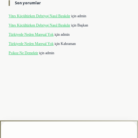
Son yorumlar
Vites Küçültürken Debriyaj Nasıl Bırakılır
için
admin
Vites Küçültürken Debriyaj Nasıl Bırakılır
için
Başkan
Türkiyede Neden Mareşal Yok
için
admin
Türkiyede Neden Mareşal Yok
için
Kahraman
Psikoz Ne Demektir
için
admin
lipbet