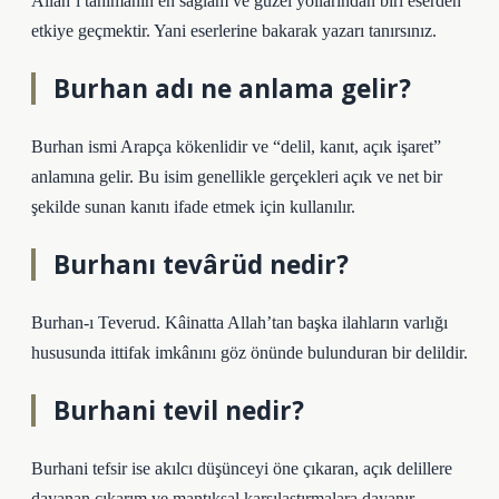
Allah’ı tanımanın en sağlam ve güzel yollarından biri eserden
etkiye geçmektir. Yani eserlerine bakarak yazarı tanırsınız.
Burhan adı ne anlama gelir?
Burhan ismi Arapça kökenlidir ve “delil, kanıt, açık işaret”
anlamına gelir. Bu isim genellikle gerçekleri açık ve net bir
şekilde sunan kanıtı ifade etmek için kullanılır.
Burhanı tevârüd nedir?
Burhan-ı Teverud. Kâinatta Allah’tan başka ilahların varlığı
hususunda ittifak imkânını göz önünde bulunduran bir delildir.
Burhani tevil nedir?
Burhani tefsir ise akılcı düşünceyi öne çıkaran, açık delillere
dayanan çıkarım ve mantıksal karşılaştırmalara dayanır.