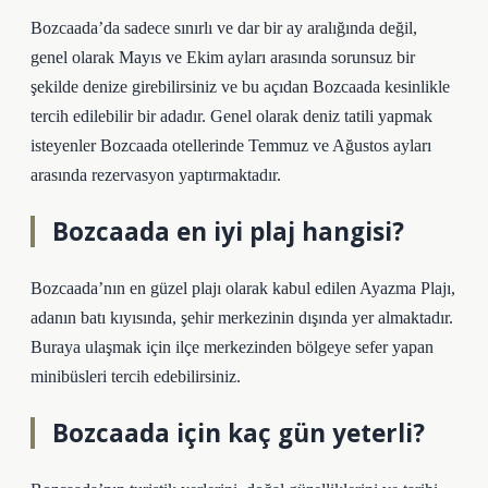
Bozcaada’da sadece sınırlı ve dar bir ay aralığında değil,
genel olarak Mayıs ve Ekim ayları arasında sorunsuz bir
şekilde denize girebilirsiniz ve bu açıdan Bozcaada kesinlikle
tercih edilebilir bir adadır. Genel olarak deniz tatili yapmak
isteyenler Bozcaada otellerinde Temmuz ve Ağustos ayları
arasında rezervasyon yaptırmaktadır.
Bozcaada en iyi plaj hangisi?
Bozcaada’nın en güzel plajı olarak kabul edilen Ayazma Plajı,
adanın batı kıyısında, şehir merkezinin dışında yer almaktadır.
Buraya ulaşmak için ilçe merkezinden bölgeye sefer yapan
minibüsleri tercih edebilirsiniz.
Bozcaada için kaç gün yeterli?