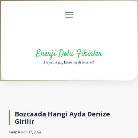
menüyü
Anasayfa
Gizlilik
Yasal
Hakkımızda
aç
Politikası
Uyarı
Enerji Dolu Fikirler
Hayatına güç katan neşeli öneriler!
Bozcaada Hangi Ayda Denize
Girilir
Tarih: Kasım 17, 2024