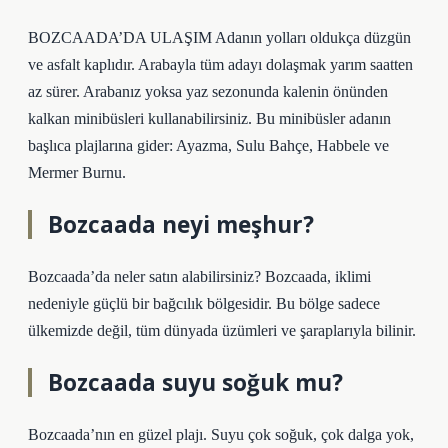
BOZCAADA’DA ULAŞIM Adanın yolları oldukça düzgün
ve asfalt kaplıdır. Arabayla tüm adayı dolaşmak yarım saatten
az sürer. Arabanız yoksa yaz sezonunda kalenin önünden
kalkan minibüsleri kullanabilirsiniz. Bu minibüsler adanın
başlıca plajlarına gider: Ayazma, Sulu Bahçe, Habbele ve
Mermer Burnu.
Bozcaada neyi meşhur?
Bozcaada’da neler satın alabilirsiniz? Bozcaada, iklimi
nedeniyle güçlü bir bağcılık bölgesidir. Bu bölge sadece
ülkemizde değil, tüm dünyada üzümleri ve şaraplarıyla bilinir.
Bozcaada suyu soğuk mu?
Bozcaada’nın en güzel plajı. Suyu çok soğuk, çok dalga yok,