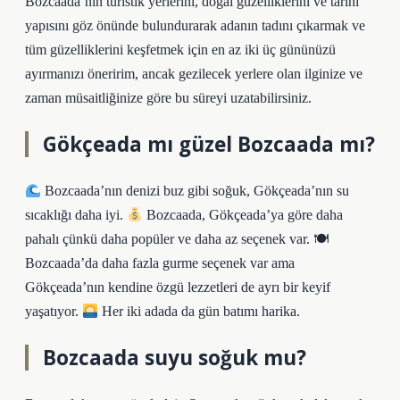
Bozcaada’nın turistik yerlerini, doğal güzelliklerini ve tarihi
yapısını göz önünde bulundurarak adanın tadını çıkarmak ve
tüm güzelliklerini keşfetmek için en az iki üç gününüzü
ayırmanızı öneririm, ancak gezilecek yerlere olan ilginize ve
zaman müsaitliğinize göre bu süreyi uzatabilirsiniz.
Gökçeada mı güzel Bozcaada mı?
Bozcaada’nın denizi buz gibi soğuk, Gökçeada’nın su
sıcaklığı daha iyi.
Bozcaada, Gökçeada’ya göre daha
pahalı çünkü daha popüler ve daha az seçenek var. 🍽
Bozcaada’da daha fazla gurme seçenek var ama
Gökçeada’nın kendine özgü lezzetleri de ayrı bir keyif
yaşatıyor.
Her iki adada da gün batımı harika.
Bozcaada suyu soğuk mu?