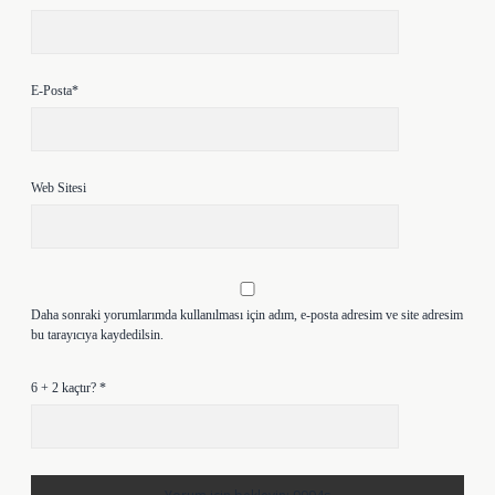
E-Posta*
Web Sitesi
Daha sonraki yorumlarımda kullanılması için adım, e-posta adresim ve site adresim
bu tarayıcıya kaydedilsin.
6 + 2 kaçtır?
*