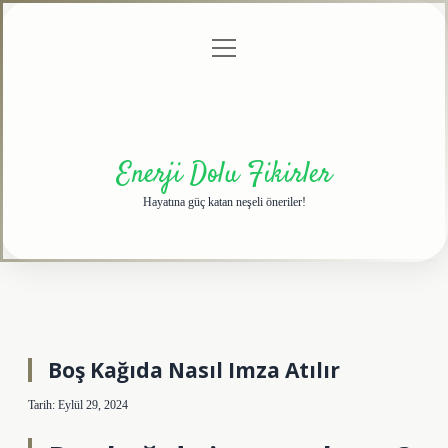
menüyü
Anasayfa
Gizlilik
Yasal
Hakkımızda
aç
Politikası
Uyarı
Enerji Dolu Fikirler
Hayatına güç katan neşeli öneriler!
Boş Kağıda Nasıl Imza Atılır
Tarih: Eylül 29, 2024