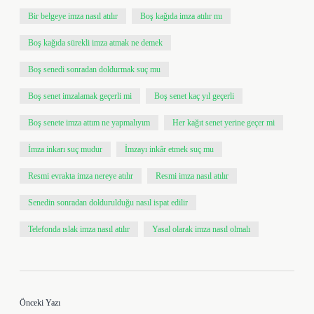
Bir belgeye imza nasıl atılır
Boş kağıda imza atılır mı
Boş kağıda sürekli imza atmak ne demek
Boş senedi sonradan doldurmak suç mu
Boş senet imzalamak geçerli mi
Boş senet kaç yıl geçerli
Boş senete imza attım ne yapmalıyım
Her kağıt senet yerine geçer mi
İmza inkarı suç mudur
İmzayı inkâr etmek suç mu
Resmi evrakta imza nereye atılır
Resmi imza nasıl atılır
Senedin sonradan doldurulduğu nasıl ispat edilir
Telefonda ıslak imza nasıl atılır
Yasal olarak imza nasıl olmalı
Önceki Yazı