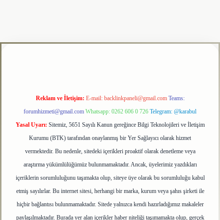
iriş adresi
tulipbet
Reklam ve İletişim:
E-mail:
backlinkpaneli@gmail.com
Teams:
forumhizmeti@gmail.com
Whatsapp: 0262 606 0 726
Telegram: @karabul
Yasal Uyarı:
Sitemiz, 5651 Sayılı Kanun gereğince Bilgi Teknolojileri ve İletişim
Kurumu (BTK) tarafından onaylanmış bir Yer Sağlayıcı olarak hizmet
vermektedir. Bu nedenle, sitedeki içerikleri proaktif olarak denetleme veya
araştırma yükümlülüğümüz bulunmamaktadır. Ancak, üyelerimiz yazdıkları
içeriklerin sorumluluğunu taşımakta olup, siteye üye olarak bu sorumluluğu kabul
etmiş sayılırlar. Bu internet sitesi, herhangi bir marka, kurum veya şahıs şirketi ile
hiçbir bağlantısı bulunmamaktadır. Sitede yalnızca kendi hazırladığımız makaleler
paylaşılmaktadır. Burada yer alan içerikler haber niteliği taşımamakta olup, gerçek