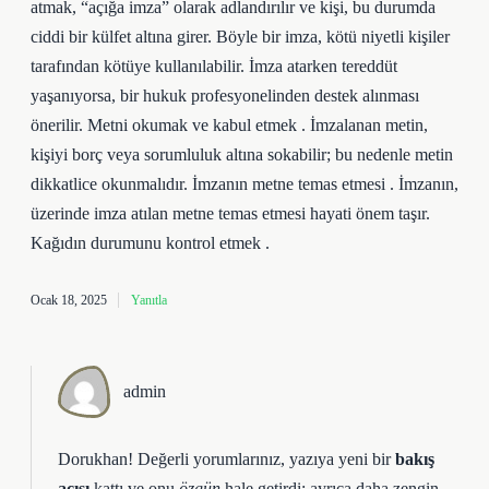
atmak, “açığa imza” olarak adlandırılır ve kişi, bu durumda
ciddi bir külfet altına girer. Böyle bir imza, kötü niyetli kişiler
tarafından kötüye kullanılabilir. İmza atarken tereddüt
yaşanıyorsa, bir hukuk profesyonelinden destek alınması
önerilir. Metni okumak ve kabul etmek . İmzalanan metin,
kişiyi borç veya sorumluluk altına sokabilir; bu nedenle metin
dikkatlice okunmalıdır. İmzanın metne temas etmesi . İmzanın,
üzerinde imza atılan metne temas etmesi hayati önem taşır.
Kağıdın durumunu kontrol etmek .
Ocak 18, 2025
Yanıtla
admin
Dorukhan! Değerli yorumlarınız, yazıya yeni bir
bakış
açısı
kattı ve onu
özgün
hale getirdi; ayrıca
daha zengin