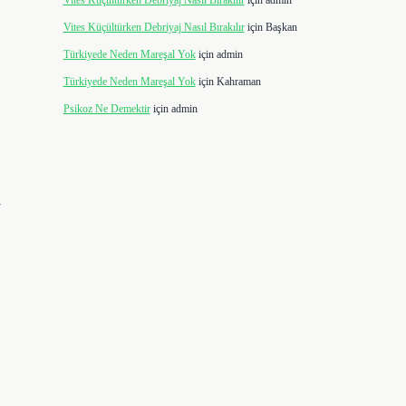
Vites Küçültürken Debriyaj Nasıl Bırakılır
için
admin
Vites Küçültürken Debriyaj Nasıl Bırakılır
için
Başkan
Türkiyede Neden Mareşal Yok
için
admin
Türkiyede Neden Mareşal Yok
için
Kahraman
Psikoz Ne Demektir
için
admin
l