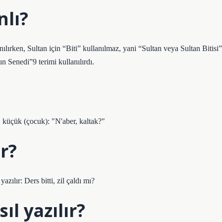
lı?
nılırken, Sultan için “Biti” kullanılmaz, yani “Sultan veya Sultan Bitisi”
n Senedi”9 terimi kullanılırdı.
, küçük (çocuk): "N'aber, kaltak?"
ır?
zılır: Ders bitti, zil çaldı mı?
l yazılır?