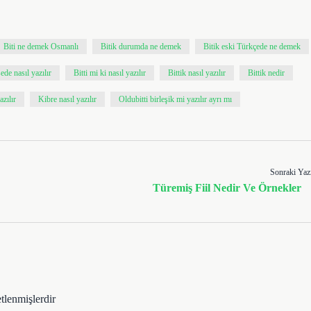
Biti ne demek Osmanlı
Bitik durumda ne demek
Bitik eski Türkçede ne demek
ede nasıl yazılır
Bitti mi ki nasıl yazılır
Bittik nasıl yazılır
Bittik nedir
zılır
Kibre nasıl yazılır
Oldubitti birleşik mi yazılır ayrı mı
Sonraki Yaz
Türemiş Fiil Nedir Ve Örnekler
etlenmişlerdir