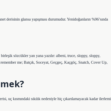
 sünnet derisinin glansa yapışması durumudur. Yenidoğanların %96’sında
irleşik sözcükler yan yana yazılır: albeni, truce, sloppy, sloppy,
don’t remember me; Batçık, Soceyat, Geçgeç, Kaçgöç, Snatch, Cover Up,
emek?
si, uç kısmındaki sıkılık nedeniyle hiç çıkarılamayacak kadar ilerlemi