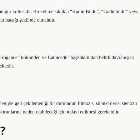
 bulgur köftesidir. Bu kelime sıklıkla “Kadın Budu”, “Gadınbudu” veya
ın bacağı şeklinde olmalıdır.
rogance” kökünden ve Latincede “başkalarından belirli davranışları
ktedir.
eniyle geri çekilemediği bir durumdur. Fimozis, sünnet derisi stenozu
sorunlarına neden olabileceği için tedavi edilmesi gerekebilir.
?