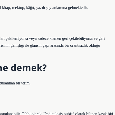
 kitap, mektup, kâğıt, yazılı şey anlamına gelmektedir.
 geri çekilemiyorsa veya sadece kısmen geri çekilebiliyorsa ve geri
sinin genişliği ile glansın çapı arasında bir orantısızlık olduğu
 ne demek?
llanılan bir terim.
anımlanabilir. Tıbbi olarak “Pediculosis pubis” olarak bilinen kasık biti,