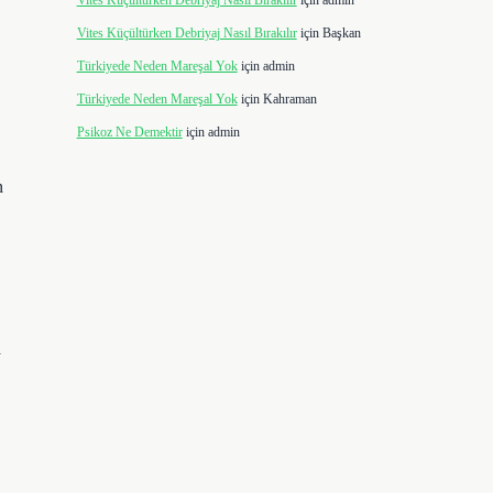
Vites Küçültürken Debriyaj Nasıl Bırakılır
için
admin
Vites Küçültürken Debriyaj Nasıl Bırakılır
için
Başkan
Türkiyede Neden Mareşal Yok
için
admin
Türkiyede Neden Mareşal Yok
için
Kahraman
Psikoz Ne Demektir
için
admin
n
a