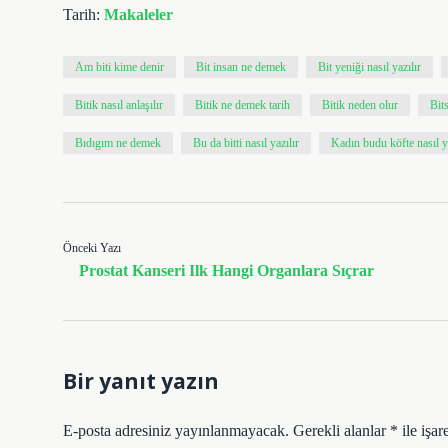
Tarih:
Makaleler
Am biti kime denir
Bit insan ne demek
Bit yeniği nasıl yazılır
Bitik nasıl anlaşılır
Bitik ne demek tarih
Bitik neden olur
Bits
Bıdıgım ne demek
Bu da bitti nasıl yazılır
Kadın budu köfte nasıl ya
Önceki Yazı
Prostat Kanseri Ilk Hangi Organlara Sıçrar
Bir yanıt yazın
E-posta adresiniz yayınlanmayacak.
Gerekli alanlar
*
ile işar