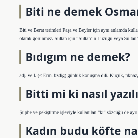
Biti ne demek Osman
Biti ve Berat terimleri Paşa ve Beyler için aynı anlamda kulla
olarak görünmez. Sultan için “Sultan’ın Tüzüğü veya Sultan’ı
Bıdıgım ne demek?
adj. ve I. (< Erm. bzdig) günlük konuşma dili. Küçük, tıknaz
Bitti mi ki nasıl yazıl
Şüphe ve pekiştirme işleviyle kullanılan “ki” sözcüğü de ayrı ya
Kadın budu köfte nası