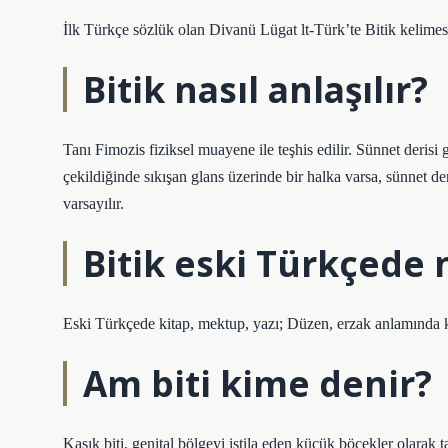
İlk Türkçe sözlük olan Divanü Lügat lt-Türk’te Bitik kelimesi
Bitik nasıl anlaşılır?
Tanı Fimozis fiziksel muayene ile teşhis edilir. Sünnet derisi
çekildiğinde sıkışan glans üzerinde bir halka varsa, sünnet deri
varsayılır.
Bitik eski Türkçede
Eski Türkçede kitap, mektup, yazı; Düzen, erzak anlamında ku
Am biti kime denir?
Kasık biti, genital bölgeyi istila eden küçük böcekler olarak t