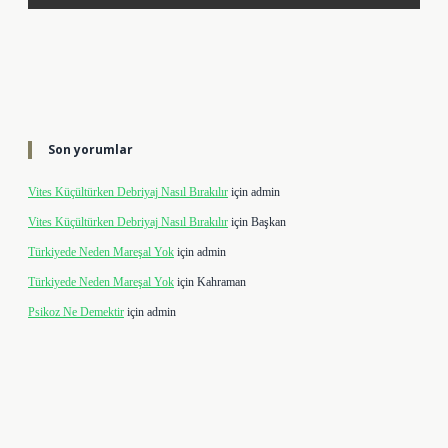
Son yorumlar
Vites Küçültürken Debriyaj Nasıl Bırakılır
için
admin
Vites Küçültürken Debriyaj Nasıl Bırakılır
için
Başkan
Türkiyede Neden Mareşal Yok
için
admin
Türkiyede Neden Mareşal Yok
için
Kahraman
Psikoz Ne Demektir
için
admin