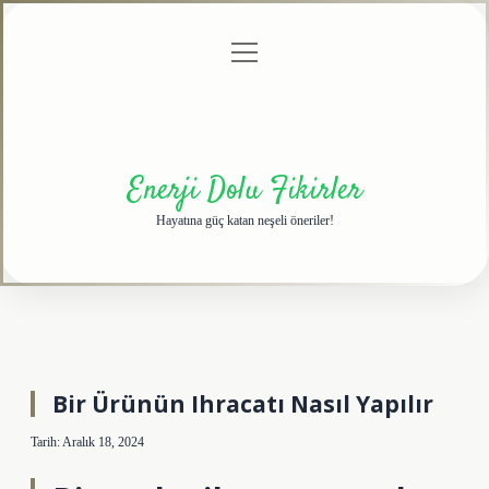
menüyü
Anasayfa
Gizlilik
Yasal
Hakkımızda
aç
Politikası
Uyarı
Enerji Dolu Fikirler
Hayatına güç katan neşeli öneriler!
Bir Ürünün Ihracatı Nasıl Yapılır
Tarih: Aralık 18, 2024