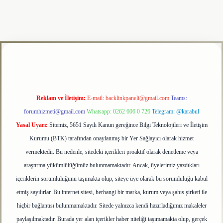
lipbet
Reklam ve İletişim:
E-mail:
backlinkpaneli@gmail.com
Teams:
forumhizmeti@gmail.com
Whatsapp: 0262 606 0 726
Telegram: @karabul
Yasal Uyarı:
Sitemiz, 5651 Sayılı Kanun gereğince Bilgi Teknolojileri ve İletişim
Kurumu (BTK) tarafından onaylanmış bir Yer Sağlayıcı olarak hizmet
vermektedir. Bu nedenle, sitedeki içerikleri proaktif olarak denetleme veya
araştırma yükümlülüğümüz bulunmamaktadır. Ancak, üyelerimiz yazdıkları
içeriklerin sorumluluğunu taşımakta olup, siteye üye olarak bu sorumluluğu kabul
etmiş sayılırlar. Bu internet sitesi, herhangi bir marka, kurum veya şahıs şirketi ile
hiçbir bağlantısı bulunmamaktadır. Sitede yalnızca kendi hazırladığımız makaleler
paylaşılmaktadır. Burada yer alan içerikler haber niteliği taşımamakta olup, gerçek