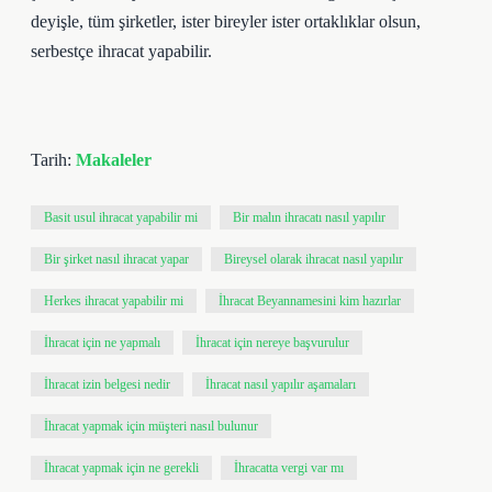
deyişle, tüm şirketler, ister bireyler ister ortaklıklar olsun,
serbestçe ihracat yapabilir.
Tarih:
Makaleler
Basit usul ihracat yapabilir mi
Bir malın ihracatı nasıl yapılır
Bir şirket nasıl ihracat yapar
Bireysel olarak ihracat nasıl yapılır
Herkes ihracat yapabilir mi
İhracat Beyannamesini kim hazırlar
İhracat için ne yapmalı
İhracat için nereye başvurulur
İhracat izin belgesi nedir
İhracat nasıl yapılır aşamaları
İhracat yapmak için müşteri nasıl bulunur
İhracat yapmak için ne gerekli
İhracatta vergi var mı