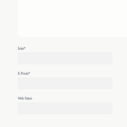
İsim*
E-Posta*
Web Sitesi