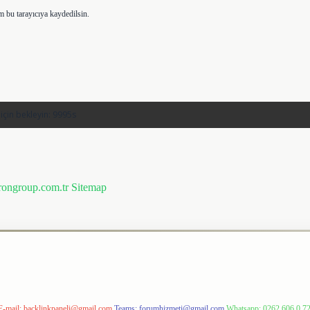
m bu tarayıcıya kaydedilsin.
prongroup.com.tr
Sitemap
E-mail:
backlinkpaneli@gmail.com
Teams:
forumhizmeti@gmail.com
Whatsapp: 0262 606 0 7