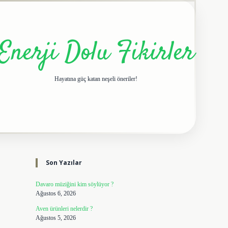
Enerji Dolu Fikirler
Hayatına güç katan neşeli öneriler!
Sidebar
elexbet giriş adresi
tu
Son Yazılar
Davaro müziğini kim söylüyor ?
Ağustos 6, 2026
Aven ürünleri nelerdir ?
Ağustos 5, 2026