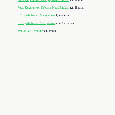
Vites Küçültürken Debriyaj Nasıl Bırakılır
için
admin
Vites Küçültürken Debriyaj Nasıl Bırakılır
için
Başkan
Türkiyede Neden Mareşal Yok
için
admin
Türkiyede Neden Mareşal Yok
için
Kahraman
Psikoz Ne Demektir
için
admin