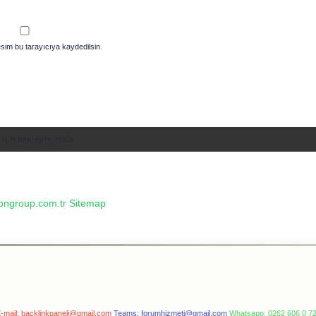
sim bu tarayıcıya kaydedilsin.
rongroup.com.tr
Sitemap
-mail:
backlinkpaneli@gmail.com
Teams:
forumhizmeti@gmail.com
Whatsapp: 0262 606 0 7