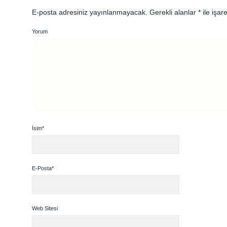
E-posta adresiniz yayınlanmayacak.
Gerekli alanlar
*
ile işar
Yorum
İsim*
E-Posta*
Web Sitesi