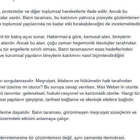
, protestolar ve diğer toplumsal hareketlerle ifade edilir. Ancak bu
şmalar vardır. Batın taraması, bu katılımın yalnızca yüzeyde gözlemlenen
ve toplumsal yapılarında ne kadar etki bırakabileceğini de incelemektedir
 bir bakış açısı sunar. Habermas’a göre, kamusal alan, bireylerin
ği alandır. Ancak bu alan, çoğu zaman hegemonik ideolojiler tarafından
 bu tür engellerle sınırlı olması, Batın taramasının esas hedeflerinden
 ve kurumsal yapıların bireylerin katılımını nasıl biçimlendirdiğini
 sorgulamasıdır. Meşruiyet, iktidarın ve hükümetin halk tarafından
mel üzerine mi oturur? Bu soruya cevap verirken, Max Weber’in otorite
rünü tanımlar: geleneksel, hukuki-rasyonel ve karizmatik otorite. Hangi tür
l yapıların işleyişine, tarihsel bağlama ve ideolojik etkilere bağlıdır.
lerine dayalıdır. Batın taraması, görünmeyen meşruiyet süreçlerini ve
 üzerindeki etkisini anlamaya çalışır.
in derinlemesine bir çözümlemesi değil, aynı zamanda demokrasi,