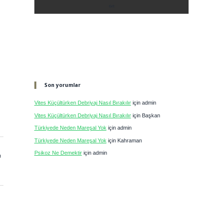
Son yorumlar
Vites Küçültürken Debriyaj Nasıl Bırakılır
için
admin
Vites Küçültürken Debriyaj Nasıl Bırakılır
için
Başkan
Türkiyede Neden Mareşal Yok
için
admin
Türkiyede Neden Mareşal Yok
için
Kahraman
Psikoz Ne Demektir
için
admin
ı