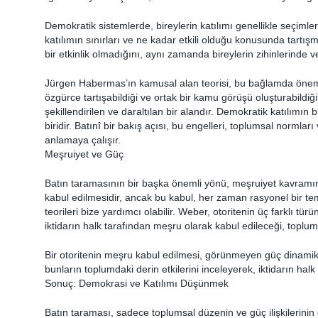
Demokratik sistemlerde, bireylerin katılımı genellikle seçimler
katılımın sınırları ve ne kadar etkili olduğu konusunda tartı
bir etkinlik olmadığını, aynı zamanda bireylerin zihinlerinde 
Jürgen Habermas’ın kamusal alan teorisi, bu bağlamda önemli
özgürce tartışabildiği ve ortak bir kamu görüşü oluşturabildi
şekillendirilen ve daraltılan bir alandır. Demokratik katılımın
biridir. Batınî bir bakış açısı, bu engelleri, toplumsal normları
anlamaya çalışır.
Meşruiyet ve Güç
Batın taramasının bir başka önemli yönü, meşruiyet kavramını
kabul edilmesidir, ancak bu kabul, her zaman rasyonel bir te
teorileri bize yardımcı olabilir. Weber, otoritenin üç farklı tü
iktidarın halk tarafından meşru olarak kabul edileceği, toplumsa
Bir otoritenin meşru kabul edilmesi, görünmeyen güç dinamik
bunların toplumdaki derin etkilerini inceleyerek, iktidarın halk
Sonuç: Demokrasi ve Katılımı Düşünmek
Batın taraması, sadece toplumsal düzenin ve güç ilişkilerin