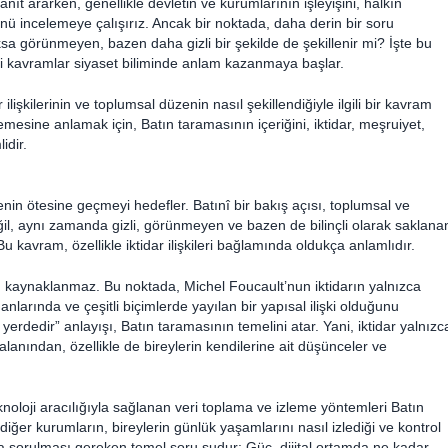
yanıt ararken, genellikle devletin ve kurumlarının işleyişini, halkın
ünü incelemeye çalışırız. Ancak bir noktada, daha derin bir soru
ksa görünmeyen, bazen daha gizli bir şekilde de şekillenir mi? İşte bu
bi kavramlar siyaset biliminde anlam kazanmaya başlar.
lişkilerinin ve toplumsal düzenin nasıl şekillendiğiyle ilgili bir kavram
emesine anlamak için, Batın taramasının içeriğini, iktidar, meşruiyet,
idir.
in ötesine geçmeyi hedefler. Batınî bir bakış açısı, toplumsal ve
değil, aynı zamanda gizli, görünmeyen ve bazen de bilinçli olarak saklana
u kavram, özellikle iktidar ilişkileri bağlamında oldukça anlamlıdır.
 kaynaklanmaz. Bu noktada, Michel Foucault’nun iktidarın yalnızca
larında ve çeşitli biçimlerde yayılan bir yapısal ilişki olduğunu
erdedir” anlayışı, Batın taramasının temelini atar. Yani, iktidar yalnızc
 alanından, özellikle de bireylerin kendilerine ait düşünceler ve
knoloji aracılığıyla sağlanan veri toplama ve izleme yöntemleri Batın
e diğer kurumların, bireylerin günlük yaşamlarını nasıl izlediği ve kontrol
da sorulması gereken temel soru şudur: Güç, dijital ortamda ne kadar