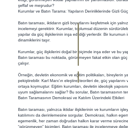
şeffaf ve meşrudur?
Kurumlar ve Batın Tarama: Yapıların Derinliklerinde Gizli Güç
Batın taraması, iktidarın gizli boyutlarını keşfetmek için yal
incelemeyi gerektirir. Kurumlar, toplumsal düzenin sürdürüleb
yapılar da güç ilişkilerinin inşa edildiği yerlerdir. Bir kurumun
dinamiklerini taşır.
Kurumlar, güç ilişkilerini doğal bir biçimde inşa eder ve bu yapıl
Batın taraması bu noktada, görünmeyen fakat etkin olan güç y
çalışır.
Örneğin, devletin ekonomik ve eğitim politikaları, bireylerin 
pekiştirebilir. Karl Marx’ın eleştirel teorileri de, güç yapıların
ortaya koymuştur. Eğitim kurumları, devletin ideolojik yapısını
uyum sağlamalarını sağlar? Bu sorular, Batın taramasının tem
Batın Taramasının Demokrasi ve Katılım Üzerindeki Etkileri
Batın taraması, yalnızca iktidar ilişkilerinin ve kurumların i
katılımını da derinlemesine sorgular. Demokrasi, halkın egeme
egemenlik, her zaman doğrudan halkın karar verme sürecine ka
“görünmeyen” biçimleri, Batın taraması ile incelenmeye değe