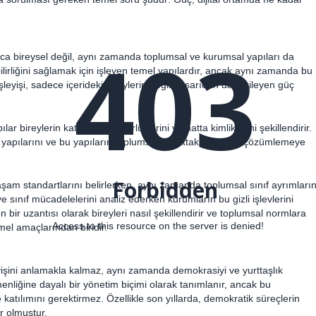
403
nızca bireysel değil, aynı zamanda toplumsal ve kurumsal yapıları da
ilirliğini sağlamak için işleyen temel yapılardır, ancak aynı zamanda bu
 işleyişi, sadece içerideki bireylerin değil, dışarıdan da etkileyen güç
ar bireylerin katılımını, özgürlüklerini ve hatta kimliklerini şekillendirir.
apılarını ve bu yapıların toplumsal hayattaki etkilerini çözümlemeye
Forbidden
yaşam standartlarını belirlerken, aynı zamanda toplumsal sınıf ayrımların
ı ve sınıf mücadelelerini analiz ederken kurumların bu gizli işlevlerini
n bir uzantısı olarak bireyleri nasıl şekillendirir ve toplumsal normlara
Access to this resource on the server is denied!
el amaçlarından biridir.
şleyişini anlamakla kalmaz, aynı zamanda demokrasiyi ve yurttaşlık
nliğine dayalı bir yönetim biçimi olarak tanımlanır, ancak bu
tılımını gerektirmez. Özellikle son yıllarda, demokratik süreçlerin
r olmuştur.