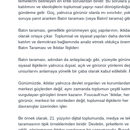
temellerini belirleyen en kritik sorulardan biridir. Bu sorulara 
katılımını ve ideolojilerin toplumsal yapıyı nasıl dönüştürdüğ
gündeme gelir: Güç, yalnızca görünür olanla mı sınırlıdır, yo
soruya yanıt ararken Batın taraması (veya Batınî tarama) gi
Batın taraması, genellikle görünmeyen güç yapılarının, iktidar i
olarak ortaya çıkar. Toplumsal ve siyasal yapıları daha derinl
katılım ve demokrasi bağlamında analiz etmek oldukça öneml
Batın Taraması ve İktidar İlişkileri
Batın taraması, adından da anlaşılacağı gibi, yüzeyde görünen
siyasal ilişkilerin yalnızca dışsal, açık ve görünür yönlerini 
unsurlarını anlamaya yönelik bir çaba olarak kabul edilebilir. B
Günümüzde, iktidar yalnızca devlet organları ve kurumlardan
merkezi güçlerden değil, aynı zamanda toplumun çeşitli katman
vurgulayan görüşleri önem kazanır. Foucault’nun “iktidar, her y
görünür, merkezi bir otoriteden değil, toplumsal ilişkilerin her
davranışlar üzerinden işler.
Bir örnek olarak, 21. yüzyılın dijital toplumunda, medya ve te
taramasının tipik örneklerinden biridir. Devletin, şirketlerin v
ettiği, görünmeyen iktidar yapılarının bir yansımasıdır. Bura