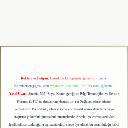
tulipbet
Reklam ve İletişim:
E-mail:
backlinkpaneli@gmail.com
Teams:
forumhizmeti@gmail.com
Whatsapp: 0262 606 0 726
Telegram: @karabul
Yasal Uyarı:
Sitemiz, 5651 Sayılı Kanun gereğince Bilgi Teknolojileri ve İletişim
Kurumu (BTK) tarafından onaylanmış bir Yer Sağlayıcı olarak hizmet
vermektedir. Bu nedenle, sitedeki içerikleri proaktif olarak denetleme veya
araştırma yükümlülüğümüz bulunmamaktadır. Ancak, üyelerimiz yazdıkları
içeriklerin sorumluluğunu taşımakta olup, siteye üye olarak bu sorumluluğu kabul