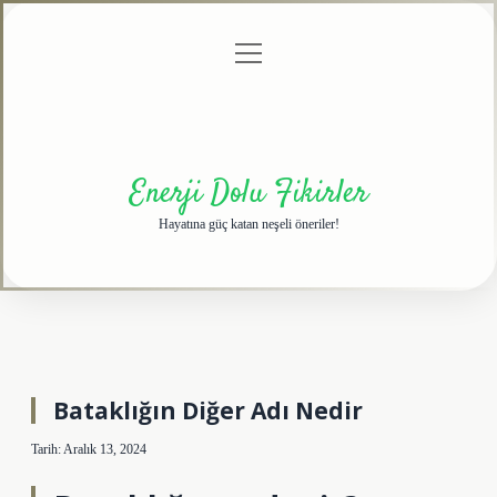
menüyü
Anasayfa
Gizlilik
Yasal
Hakkımızda
aç
Politikası
Uyarı
Enerji Dolu Fikirler
Hayatına güç katan neşeli öneriler!
Bataklığın Diğer Adı Nedir
Tarih: Aralık 13, 2024