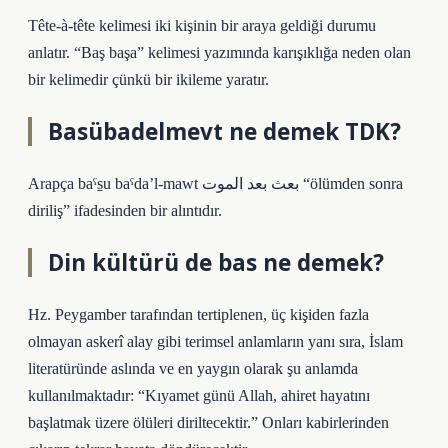
Tête-à-tête kelimesi iki kişinin bir araya geldiği durumu
anlatır. “Baş başa” kelimesi yazımında karışıklığa neden olan
bir kelimedir çünkü bir ikileme yaratır.
Basübadelmevt ne demek TDK?
Arapça baˁs̠u baˁda’l-mawt بعث بعد الموت “ölümden sonra
diriliş” ifadesinden bir alıntıdır.
Din kültürü de bas ne demek?
Hz. Peygamber tarafından tertiplenen, üç kişiden fazla
olmayan askerî alay gibi terimsel anlamların yanı sıra, İslam
literatüründe aslında ve en yaygın olarak şu anlamda
kullanılmaktadır: “Kıyamet günü Allah, ahiret hayatını
başlatmak üzere ölüleri diriltecektir.” Onları kabirlerinden