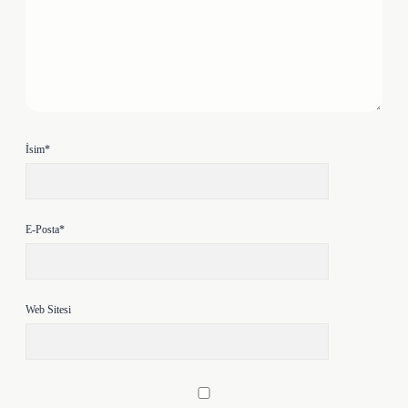
İsim*
E-Posta*
Web Sitesi