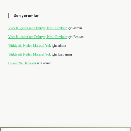
Son yorumlar
Vites Küçültürken Debriyaj Nasıl Bırakılır
için
admin
Vites Küçültürken Debriyaj Nasıl Bırakılır
için
Başkan
Türkiyede Neden Mareşal Yok
için
admin
Türkiyede Neden Mareşal Yok
için
Kahraman
Psikoz Ne Demektir
için
admin
lipbet