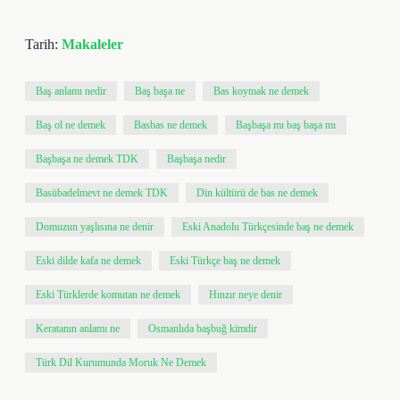
Tarih:
Makaleler
Baş anlamı nedir
Baş başa ne
Bas koymak ne demek
Baş ol ne demek
Basbas ne demek
Başbaşa mı baş başa mı
Başbaşa ne demek TDK
Başbaşa nedir
Basübadelmevt ne demek TDK
Din kültürü de bas ne demek
Domuzun yaşlısına ne denir
Eski Anadolu Türkçesinde baş ne demek
Eski dilde kafa ne demek
Eski Türkçe baş ne demek
Eski Türklerde komutan ne demek
Hınzır neye denir
Keratanın anlamı ne
Osmanlıda başbuğ kimdir
Türk Dil Kurumunda Moruk Ne Demek