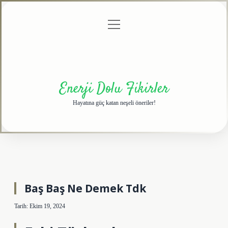
menüyü
Anasayfa
Gizlilik
Yasal
Hakkımızda
aç
Politikası
Uyarı
Enerji Dolu Fikirler
Hayatına güç katan neşeli öneriler!
Baş Baş Ne Demek Tdk
Tarih: Ekim 19, 2024