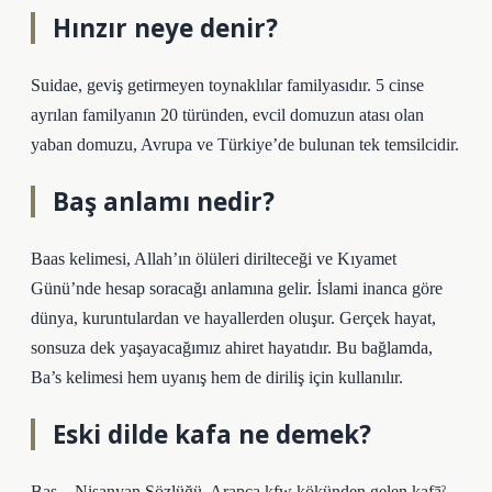
Hınzır neye denir?
Suidae, geviş getirmeyen toynaklılar familyasıdır. 5 cinse
ayrılan familyanın 20 türünden, evcil domuzun atası olan
yaban domuzu, Avrupa ve Türkiye’de bulunan tek temsilcidir.
Baş anlamı nedir?
Baas kelimesi, Allah’ın ölüleri dirilteceği ve Kıyamet
Günü’nde hesap soracağı anlamına gelir. İslami inanca göre
dünya, kuruntulardan ve hayallerden oluşur. Gerçek hayat,
sonsuza dek yaşayacağımız ahiret hayatıdır. Bu bağlamda,
Ba’s kelimesi hem uyanış hem de diriliş için kullanılır.
Eski dilde kafa ne demek?
Baş – Nisanyan Sözlüğü. Arapça ḳfw kökünden gelen ḳafāˀ