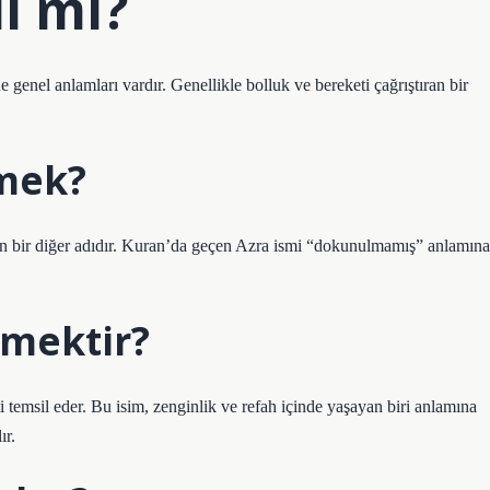
lı mı?
genel anlamları vardır. Genellikle bolluk ve bereketi çağrıştıran bir
mek?
in bir diğer adıdır. Kuran’da geçen Azra ismi “dokunulmamış” anlamına
emektir?
i temsil eder. Bu isim, zenginlik ve refah içinde yaşayan biri anlamına
ır.