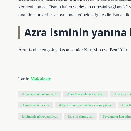
vermenin amacı “ismin kalıcı ve devam etmesini sağlamak” 
ona bir isim verilir ve aynı anda göbek bağı kesilir. Buna “iki
Azra isminin yanına 
Azra ismine en çok yakışan isimler Nur, Mina ve Betül’dür.
Tarih:
Makaleler
Alya isminin anlamı nedir
Azra Arapçada ne demektir
Azra caiz mi
Azra ismi hayırlı mı
Azra isminin yanına hangi isim yakışır
Azra K
Dinimizde göbek adı nedir
Ezra ne demek din
Peygamber kızı isiml