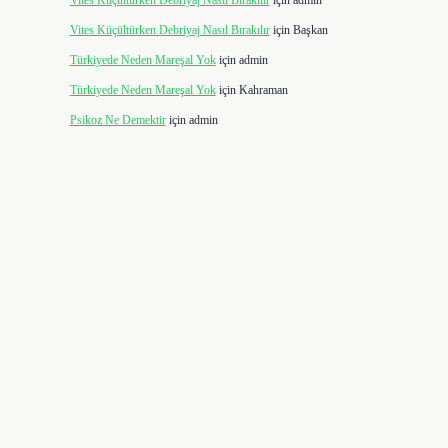
Vites Küçültürken Debriyaj Nasıl Bırakılır
için
admin
Vites Küçültürken Debriyaj Nasıl Bırakılır
için
Başkan
Türkiyede Neden Mareşal Yok
için
admin
Türkiyede Neden Mareşal Yok
için
Kahraman
Psikoz Ne Demektir
için
admin