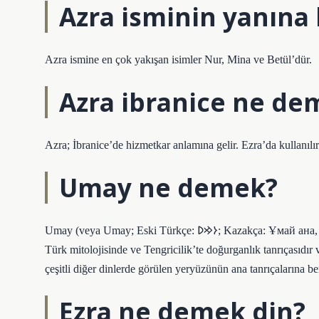
Azra isminin yanına 
Azra ismine en çok yakışan isimler Nur, Mina ve Betül’dür.
Azra ibranice ne de
Azra; İbranice’de hizmetkar anlamına gelir. Ezra’da kullanılır
Umay ne demek?
Umay (veya Umay; Eski Türkçe: 𐰆𐰢𐰖; Kazakça: Ұмай aна, Umay ana; Rusça: Ума́й / Ымай, Umáj / Ymaj, Türkçe: Umay (Ana))
Türk mitolojisinde ve Tengricilik’te doğurganlık tanrıçasıdır 
çeşitli diğer dinlerde görülen yeryüzünün ana tanrıçalarına b
Ezra ne demek din?