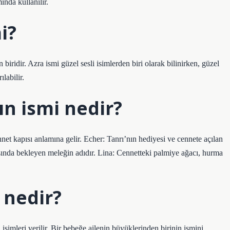
ında kullanılır.
i?
biridir. Azra ismi güzel sesli isimlerden biri olarak bilinirken, güzel
labilir.
ın ismi nedir?
et kapısı anlamına gelir. Echer: Tanrı’nın hediyesi ve cennete açılan
ısında bekleyen meleğin adıdır. Lina: Cennetteki palmiye ağacı, hurma
 nedir?
simleri verilir. Bir bebeğe ailenin büyüklerinden birinin ismini