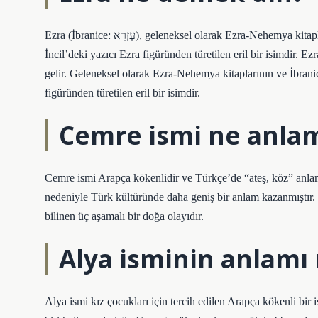
Ezra (İbranice: עֶזְרָא), geleneksel olarak Ezra-Nehemya kitaplarının ve İbranice İncil’in Tarihleri’nin yazarı olarak kabul edilen
İncil’deki yazıcı Ezra figüründen türetilen eril bir isimdir. Ezra (İbranice: עֶזְרָא), “yardım” anlamına gelen İ
gelir. Geleneksel olarak Ezra-Nehemya kitaplarının ve İbranice
figüründen türetilen eril bir isimdir.
Cemre ismi ne anlam
Cemre ismi Arapça kökenlidir ve Türkçe’de “ateş, köz” anlam
nedeniyle Türk kültüründe daha geniş bir anlam kazanmıştır. 
bilinen üç aşamalı bir doğa olayıdır.
Alya isminin anlamı 
Alya ismi kız çocukları için tercih edilen Arapça kökenli bir