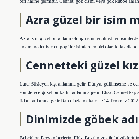
biri haline gelmiştir. Cennet, gök cismi veya gök kubbe anlam
Azra güzel bir isim m
Azra ismi güzel bir anlamı olduğu için tercih edilen isimlerden 
anlamı nedeniyle en popüler isimlerden biri olarak da adlandırı
Cennetteki güzel kız
Lara: Süsleyen kişi anlamına gelir. Dünya, gülümseme ve cenn
son derece güzel bir kadın anlamına gelir. Elisa: Cennet kap
fidanı anlamına gelir.Daha fazla makale…•14 Temmuz 2022
Dinimizde göbek adı
Bebeklere Peygamberlerin, Ehl-i Beyt’in ve aile büyüklerinin i