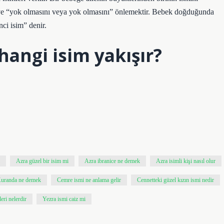
ve “yok olmasını veya yok olmasını” önlemektir. Bebek doğduğunda
nci isim” denir.
hangi isim yakışır?
Azra güzel bir isim mi
Azra ibranice ne demek
Azra isimli kişi nasıl olur
uranda ne demek
Cemre ismi ne anlama gelir
Cennetteki güzel kızın ismi nedir
eri nelerdir
Yezra ismi caiz mi