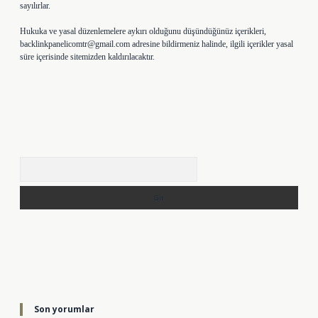
sayılırlar.
Hukuka ve yasal düzenlemelere aykırı olduğunu düşündüğünüz içerikleri,
backlinkpanelicomtr@gmail.com
adresine bildirmeniz halinde, ilgili içerikler yasal
süre içerisinde sitemizden kaldırılacaktır.
Arama
Son yorumlar