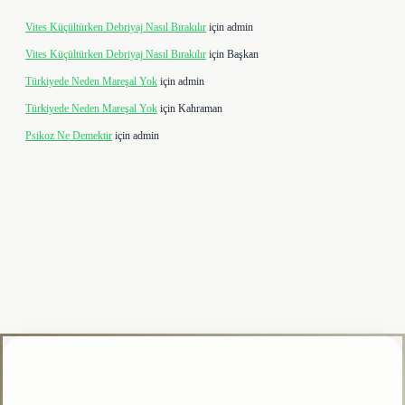
Vites Küçültürken Debriyaj Nasıl Bırakılır
için
admin
Vites Küçültürken Debriyaj Nasıl Bırakılır
için
Başkan
Türkiyede Neden Mareşal Yok
için
admin
Türkiyede Neden Mareşal Yok
için
Kahraman
Psikoz Ne Demektir
için
admin
lipbet