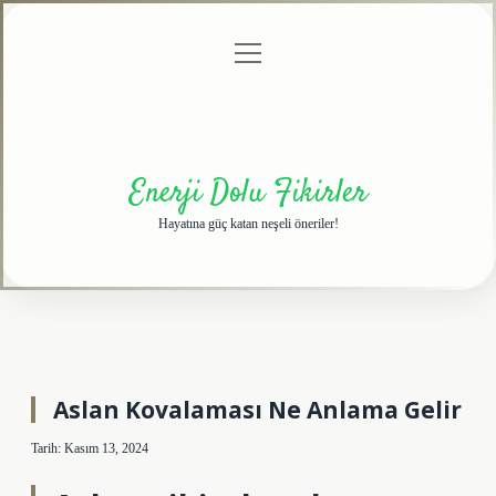
menüyü
Anasayfa
Gizlilik
Yasal
Hakkımızda
aç
Politikası
Uyarı
Enerji Dolu Fikirler
Hayatına güç katan neşeli öneriler!
Aslan Kovalaması Ne Anlama Gelir
Tarih: Kasım 13, 2024