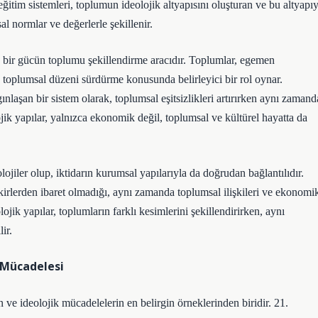
 eğitim sistemleri, toplumun ideolojik altyapısını oluşturan ve bu altyapıy
l normlar ve değerlerle şekillenir.
da bir gücün toplumu şekillendirme aracıdır. Toplumlar, egemen
r, toplumsal düzeni sürdürme konusunda belirleyici bir rol oynar.
nlaşan bir sistem olarak, toplumsal eşitsizlikleri artırırken aynı zamand
jik yapılar, yalnızca ekonomik değil, toplumsal ve kültürel hayatta da
lojiler olup, iktidarın kurumsal yapılarıyla da doğrudan bağlantılıdır.
kirlerden ibaret olmadığı, aynı zamanda toplumsal ilişkileri ve ekonomi
ojik yapılar, toplumların farklı kesimlerini şekillendirirken, aynı
ir.
ç Mücadelesi
n ve ideolojik mücadelelerin en belirgin örneklerinden biridir. 21.