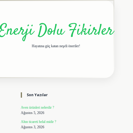
Enerji Dolu Fikirler
Hayatına güç katan neşeli öneriler!
Sidebar
elexbet giriş adresi
tulipb
Son Yazılar
Aven ürünleri nelerdir ?
Ağustos 5, 2026
Altın ticareti helal midir ?
Ağustos 3, 2026