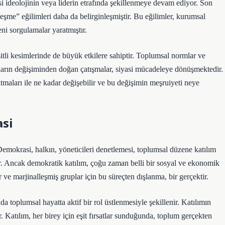
si ideolojinin veya liderin etrafında şekillenmeye devam ediyor. Son
leşme” eğilimleri daha da belirginleşmiştir. Bu eğilimler, kurumsal
eni sorgulamalar yaratmıştır.
itli kesimlerinde de büyük etkilere sahiptir. Toplumsal normlar ve
ıların değişiminden doğan çatışmalar, siyasi mücadeleye dönüşmektedir.
maları ile ne kadar değişebilir ve bu değişimin meşruiyeti neye
asi
Demokrasi, halkın, yöneticileri denetlemesi, toplumsal düzene katılım
ler. Ancak demokratik katılım, çoğu zaman belli bir sosyal ve ekonomik
ar ve marjinalleşmiş gruplar için bu süreçten dışlanma, bir gerçektir.
a toplumsal hayatta aktif bir rol üstlenmesiyle şekillenir. Katılımın
r. Katılım, her birey için eşit fırsatlar sunduğunda, toplum gerçekten