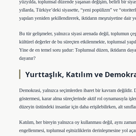
yüzyılda, toplumsal düzende yaşanan değişim, belirli bir siya
yıllarda, Türkiye’deki siyasette, “yeni popülizm” ve “otoriter
yapıları yeniden şekillendirerek, iktidarın meşruiyetine dair y
Bu tür gelişmeler, yalnızca siyasi arenada değil, toplumun çeş
kültürel değerler de bu süreçten etkilenmekte, toplumsal yap
Yine de en temel soru şudur: Toplumsal düzen, iktidarın dayat
dayanır?
Yurttaşlık, Katılım ve Demokr
Demokrasi, yalnızca seçimlerden ibaret bir kavram değildir. 
göstermesi, karar alma süreçlerinde aktif rol oynamasıyla iş
düzeyin üstündeki insanlar için daha erişilebilirken, alt sınıfl
Katılım, her bireyin yalnızca oy kullanması değil, aynı zamand
engellenmesi, toplumsal eşitsizliklerin derinleşmesine yol aça