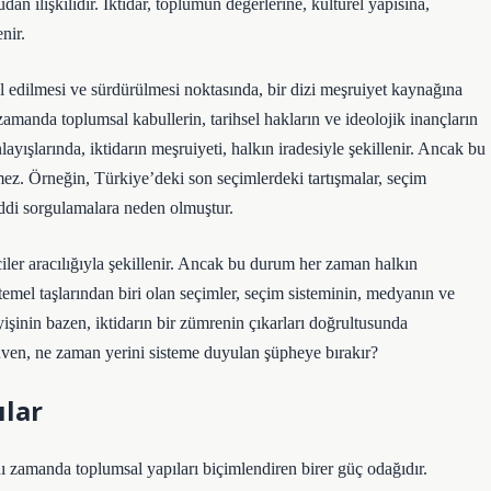
n ilişkilidir. İktidar, toplumun değerlerine, kültürel yapısına,
nir.
 edilmesi ve sürdürülmesi noktasında, bir dizi meşruiyet kaynağına
 zamanda toplumsal kabullerin, tarihsel hakların ve ideolojik inançların
yışlarında, iktidarın meşruiyeti, halkın iradesiyle şekillenir. Ancak bu
mez. Örneğin, Türkiye’deki son seçimlerdeki tartışmalar, seçim
iddi sorgulamalara neden olmuştur.
ciler aracılığıyla şekillenir. Ancak bu durum her zaman halkın
mel taşlarından biri olan seçimler, seçim sisteminin, medyanın ve
işinin bazen, iktidarın bir zümrenin çıkarları doğrultusunda
güven, ne zaman yerini sisteme duyulan şüpheye bırakır?
ılar
ı zamanda toplumsal yapıları biçimlendiren birer güç odağıdır.