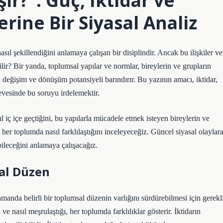
ir?”: Güç, İktidar ve
ine Bir Siyasal Analiz
sıl şekillendiğini anlamaya çalışan bir disiplindir. Ancak bu ilişkiler ve
lir? Bir yanda, toplumsal yapılar ve normlar, bireylerin ve grupların
n değişim ve dönüşüm potansiyeli barındırır. Bu yazının amacı, iktidar,
çevesinde bu soruyu irdelemektir.
ıl iç içe geçtiğini, bu yapılarla mücadele etmek isteyen bireylerin ve
 her toplumda nasıl farklılaştığını inceleyeceğiz. Güncel siyasal olaylar
bileceğini anlamaya çalışacağız.
al Düzen
manda belirli bir toplumsal düzenin varlığını sürdürebilmesi için gerekl
e nasıl meşrulaştığı, her toplumda farklılıklar gösterir. İktidarın