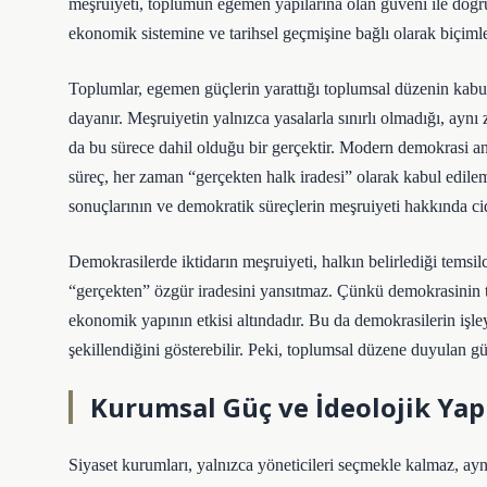
meşruiyeti, toplumun egemen yapılarına olan güveni ile doğruda
ekonomik sistemine ve tarihsel geçmişine bağlı olarak biçimle
Toplumlar, egemen güçlerin yarattığı toplumsal düzenin kabul
dayanır. Meşruiyetin yalnızca yasalarla sınırlı olmadığı, aynı
da bu sürece dahil olduğu bir gerçektir. Modern demokrasi anla
süreç, her zaman “gerçekten halk iradesi” olarak kabul edile
sonuçlarının ve demokratik süreçlerin meşruiyeti hakkında c
Demokrasilerde iktidarın meşruiyeti, halkın belirlediği temsil
“gerçekten” özgür iradesini yansıtmaz. Çünkü demokrasinin te
ekonomik yapının etkisi altındadır. Bu da demokrasilerin işley
şekillendiğini gösterebilir. Peki, toplumsal düzene duyulan 
Kurumsal Güç ve İdeolojik Yap
Siyaset kurumları, yalnızca yöneticileri seçmekle kalmaz, ayn