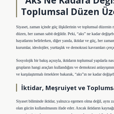
“Aks Ne Kadara Değiş
Toplumsal Düzen Üzer
Siyaset, zaman içinde güç ilişkilerinin ve toplumsal düzenin na
düzen, her zaman sabit değildir. Peki, “aks” ne kadar değişebi
hayatlarını belirlerken, diğer yanda, iktidar ve güç, her zama
kurumlar, ideolojiler, yurttaşlık ve demokrasi kavramları çer
Sosyolojik bir bakış açısıyla, iktidarın toplumsal yapılarla nas
grupların hangi araçları kullandığını ve demokrasi anlayışının
ve karşılaştırmalı örneklere bakarak, “aks”ın ne kadar değişe
İktidar, Meşruiyet ve Toplums
Siyaset biliminde iktidar, yalnızca egemen olma değil, aynı za
olan gücün kullanılmasını ifade eder. Ancak iktidarın kaynağı v