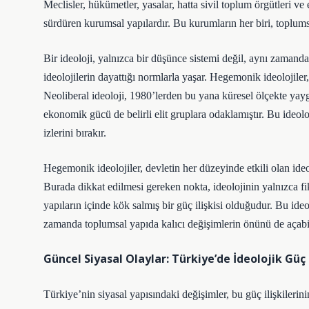
Meclisler, hükümetler, yasalar, hatta sivil toplum örgütleri ve
sürdüren kurumsal yapılardır. Bu kurumların her biri, toplumsa
Bir ideoloji, yalnızca bir düşünce sistemi değil, aynı zaman
ideolojilerin dayattığı normlarla yaşar. Hegemonik ideolojile
Neoliberal ideoloji, 1980’lerden bu yana küresel ölçekte yaygı
ekonomik gücü de belirli elit gruplara odaklamıştır. Bu ideolo
izlerini bırakır.
Hegemonik ideolojiler, devletin her düzeyinde etkili olan ideo
Burada dikkat edilmesi gereken nokta, ideolojinin yalnızca fi
yapıların içinde kök salmış bir güç ilişkisi olduğudur. Bu ideol
zamanda toplumsal yapıda kalıcı değişimlerin önünü de açabil
Güncel Siyasal Olaylar: Türkiye’de İdeolojik Gü
Türkiye’nin siyasal yapısındaki değişimler, bu güç ilişkilerini