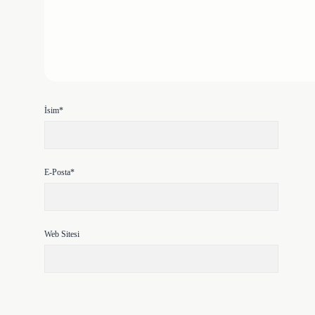
İsim*
E-Posta*
Web Sitesi