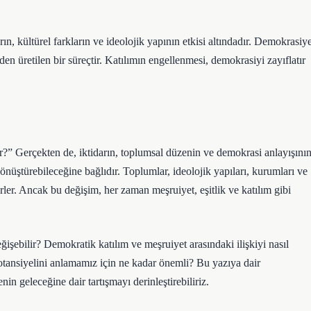
, kültürel farkların ve ideolojik yapının etkisi altındadır. Demokrasiy
en üretilen bir süreçtir. Katılımın engellenmesi, demokrasiyi zayıflatır
?” Gerçekten de, iktidarın, toplumsal düzenin ve demokrasi anlayışını
dönüştürebileceğine bağlıdır. Toplumlar, ideolojik yapıları, kurumları ve
irler. Ancak bu değişim, her zaman meşruiyet, eşitlik ve katılım gibi
eğişebilir? Demokratik katılım ve meşruiyet arasındaki ilişkiyi nasıl
ansiyelini anlamamız için ne kadar önemli? Bu yazıya dair
in geleceğine dair tartışmayı derinleştirebiliriz.