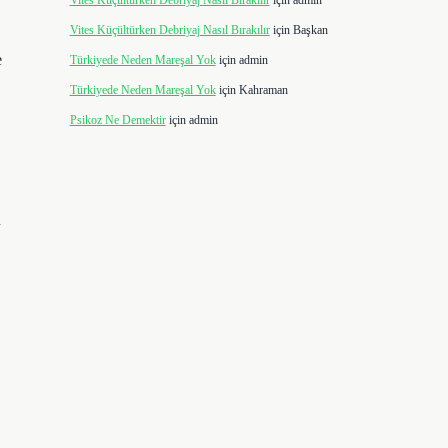
Vites Küçültürken Debriyaj Nasıl Bırakılır
için
admin
Vites Küçültürken Debriyaj Nasıl Bırakılır
için
Başkan
e
Türkiyede Neden Mareşal Yok
için
admin
Türkiyede Neden Mareşal Yok
için
Kahraman
Psikoz Ne Demektir
için
admin
n