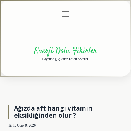
menüyü
Anasayfa
Gizlilik
Yasal
Hakkımızda
aç
Politikası
Uyarı
Enerji Dolu Fikirler
Hayatına güç katan neşeli öneriler!
Ağızda aft hangi vitamin
eksikliğinden olur ?
Tarih: Ocak 9, 2026