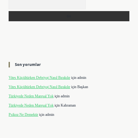
Arama
Son yorumlar
Vites Küçültürken Debriyaj Nasıl Bırakılır
için
admin
Vites Küçültürken Debriyaj Nasıl Bırakılır
için
Başkan
Türkiyede Neden Mareşal Yok
için
admin
Türkiyede Neden Mareşal Yok
için
Kahraman
Psikoz Ne Demektir
için
admin