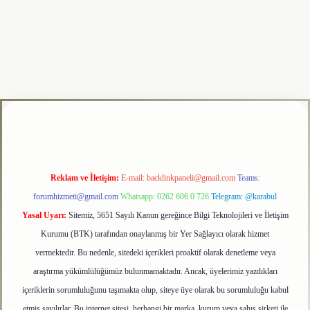
lipbet
Reklam ve İletişim:
E-mail:
backlinkpaneli@gmail.com
Teams:
forumhizmeti@gmail.com
Whatsapp: 0262 606 0 726
Telegram: @karabul
Yasal Uyarı:
Sitemiz, 5651 Sayılı Kanun gereğince Bilgi Teknolojileri ve İletişim
Kurumu (BTK) tarafından onaylanmış bir Yer Sağlayıcı olarak hizmet
vermektedir. Bu nedenle, sitedeki içerikleri proaktif olarak denetleme veya
araştırma yükümlülüğümüz bulunmamaktadır. Ancak, üyelerimiz yazdıkları
içeriklerin sorumluluğunu taşımakta olup, siteye üye olarak bu sorumluluğu kabul
etmiş sayılırlar. Bu internet sitesi, herhangi bir marka, kurum veya şahıs şirketi ile