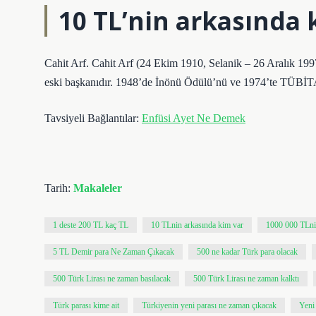
10 TL’nin arkasında 
Cahit Arf. Cahit Arf (24 Ekim 1910, Selanik – 26 Aralık 19
eski başkanıdır. 1948’de İnönü Ödülü’nü ve 1974’te TÜBİ
Tavsiyeli Bağlantılar:
Enfüsi Ayet Ne Demek
Tarih:
Makaleler
1 deste 200 TL kaç TL
10 TLnin arkasında kim var
1000 000 TLnin
5 TL Demir para Ne Zaman Çıkacak
500 ne kadar Türk para olacak
500 Türk Lirası ne zaman basılacak
500 Türk Lirası ne zaman kalktı
Türk parası kime ait
Türkiyenin yeni parası ne zaman çıkacak
Yeni