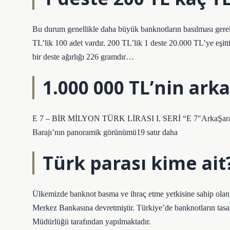
Bu durum genellikle daha büyük banknotların basılması gerekt
TL’lik 100 adet vardır. 200 TL’lik 1 deste 20.000 TL’ye eşit
bir deste ağırlığı 226 gramdır…
1.000 000 TL’nin ark
E 7 – BİR MİLYON TÜRK LİRASI I. SERİ “E 7″ArkaŞarap kı
Barajı’nın panoramik görünümü19 satır daha
Türk parası kime ait
Ülkemizde banknot basma ve ihraç etme yetkisine sahip olan
Merkez Bankasına devretmiştir. Türkiye’de banknotların ta
Müdürlüğü tarafından yapılmaktadır.