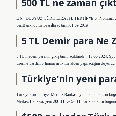
500 TL ne zaman çıkt
E 6 – BEŞYÜZ TÜRK LİRASI I. TERTİP “E 6” Nominal değe
yeriBanknot matbaasıİhraç tarihi01.09.2019
5 TL Demir para Ne 
5 TL madeni paranın çıkış tarihi açıklandı – 15.06.2024, S
üzerine basılan 5 liranın artık metalden yapılacağını duyurdu.
Türkiye’nin yeni pa
Türkiye Cumhuriyet Merkez Bankası, yeni banknotların bugü
Merkez Bankası, yeni 200 TL ve 50 TL banknotlarını bugünde