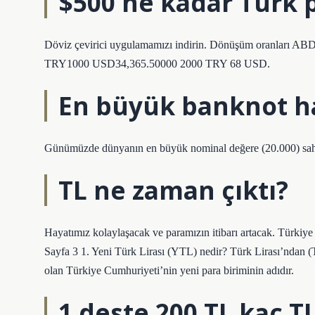
$500 ne kadar Türk 
Döviz çevirici uygulamamızı indirin. Dönüşüm oranları A
TRY1000 USD34,365.50000 2000 TRY 68 USD.
En büyük banknot h
Günümüzde dünyanın en büyük nominal değere (20.000) sah
TL ne zaman çıktı?
Hayatımız kolaylaşacak ve paramızın itibarı artacak. Türk
Sayfa 3 1. Yeni Türk Lirası (YTL) nedir? Türk Lirası’ndan (T
olan Türkiye Cumhuriyeti’nin yeni para biriminin adıdır.
1 deste 200 TL kaç T