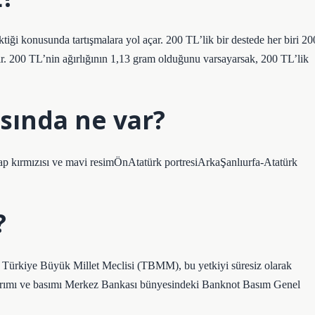
iği konusunda tartışmalara yol açar. 200 TL’lik bir destede her biri 20
tir. 200 TL’nin ağırlığının 1,13 gram olduğunu varsayarsak, 200 TL’lik
asında ne var?
rmızısı ve mavi resimÖnAtatürk portresiArkaŞanlıurfa-Atatürk
?
 Türkiye Büyük Millet Meclisi (TBMM), bu yetkiyi süresiz olarak
sarımı ve basımı Merkez Bankası bünyesindeki Banknot Basım Genel