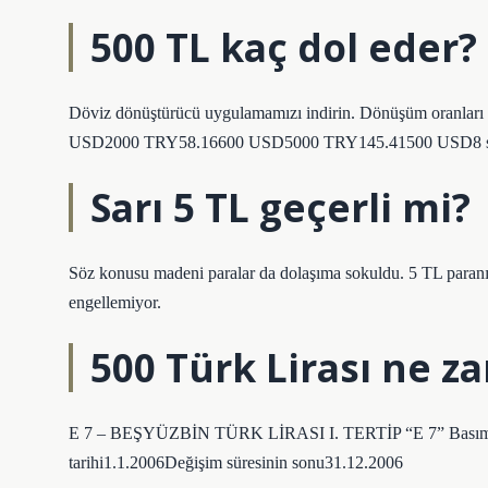
500 TL kaç dol eder?
Döviz dönüştürücü uygulamamızı indirin. Dönüşüm oranl
USD2000 TRY58.16600 USD5000 TRY145.41500 USD8 sa
Sarı 5 TL geçerli mi?
Söz konusu madeni paralar da dolaşıma sokuldu. 5 TL paranı
engellemiyor.
500 Türk Lirası ne z
E 7 – BEŞYÜZBİN TÜRK LİRASI I. TERTİP “E 7” Basım yer
tarihi1.1.2006Değişim süresinin sonu31.12.2006