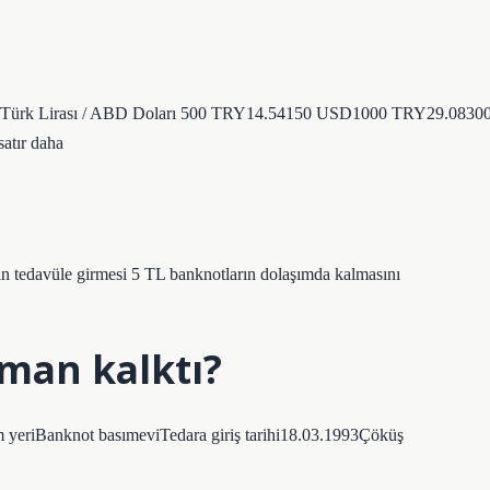
arı Türk Lirası / ABD Doları 500 TRY14.54150 USD1000 TRY29.0830
tır daha
n tedavüle girmesi 5 TL banknotların dolaşımda kalmasını
aman kalktı?
iBanknot basımeviTedara giriş tarihi18.03.1993Çöküş