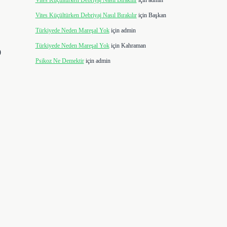
Vites Küçültürken Debriyaj Nasıl Bırakılır
için
admin
Vites Küçültürken Debriyaj Nasıl Bırakılır
için
Başkan
Türkiyede Neden Mareşal Yok
için
admin
Türkiyede Neden Mareşal Yok
için
Kahraman
0
Psikoz Ne Demektir
için
admin