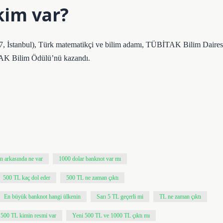
kim var?
97, İstanbul), Türk matematikçi ve bilim adamı, TÜBİTAK Bilim Daires
TAK Bilim Ödülü’nü kazandı.
 arkasında ne var
1000 dolar banknot var mı
500 TL kaç dol eder
500 TL ne zaman çıktı
En büyük banknot hangi ülkenin
Sarı 5 TL geçerli mi
TL ne zaman çıktı
 500 TL kimin resmi var
Yeni 500 TL ve 1000 TL çıktı mı