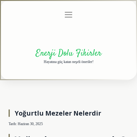
menüyü
Anasayfa
Gizlilik
Yasal
Hakkımızda
aç
Politikası
Uyarı
Enerji Dolu Fikirler
Hayatına güç katan neşeli öneriler!
Yoğurtlu Mezeler Nelerdir
Tarih: Haziran 30, 2025