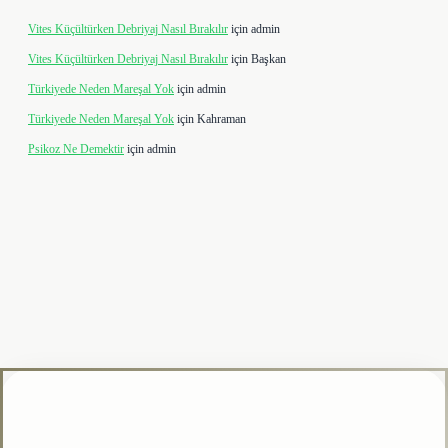
Vites Küçültürken Debriyaj Nasıl Bırakılır
için
admin
Vites Küçültürken Debriyaj Nasıl Bırakılır
için
Başkan
Türkiyede Neden Mareşal Yok
için
admin
Türkiyede Neden Mareşal Yok
için
Kahraman
Psikoz Ne Demektir
için
admin
lipbet