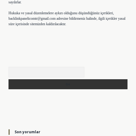
sayılırlar.
Hukuka ve yasal düzenlemelere aykırı olduğunu düşündüğünüz içerikleri,
backlinkpanelicomtr@gmail.com
adresine bildirmeniz halinde, ilgili içerikler yasal
süre içerisinde sitemizden kaldırılacaktır.
Arama
Son yorumlar