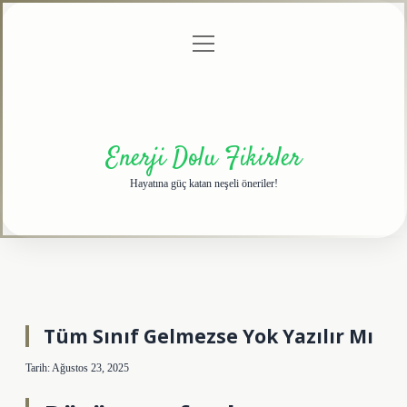
menüyü
Anasayfa
Gizlilik
Yasal
Hakkımızda
aç
Politikası
Uyarı
Enerji Dolu Fikirler
Hayatına güç katan neşeli öneriler!
Tüm Sınıf Gelmezse Yok Yazılır Mı
Tarih: Ağustos 23, 2025