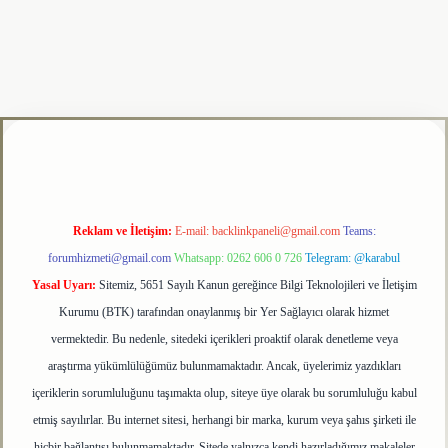
lipbet
Reklam ve İletişim:
E-mail:
backlinkpaneli@gmail.com
Teams:
forumhizmeti@gmail.com
Whatsapp: 0262 606 0 726
Telegram: @karabul
Yasal Uyarı:
Sitemiz, 5651 Sayılı Kanun gereğince Bilgi Teknolojileri ve İletişim
Kurumu (BTK) tarafından onaylanmış bir Yer Sağlayıcı olarak hizmet
vermektedir. Bu nedenle, sitedeki içerikleri proaktif olarak denetleme veya
araştırma yükümlülüğümüz bulunmamaktadır. Ancak, üyelerimiz yazdıkları
içeriklerin sorumluluğunu taşımakta olup, siteye üye olarak bu sorumluluğu kabul
etmiş sayılırlar. Bu internet sitesi, herhangi bir marka, kurum veya şahıs şirketi ile
hiçbir bağlantısı bulunmamaktadır. Sitede yalnızca kendi hazırladığımız makaleler