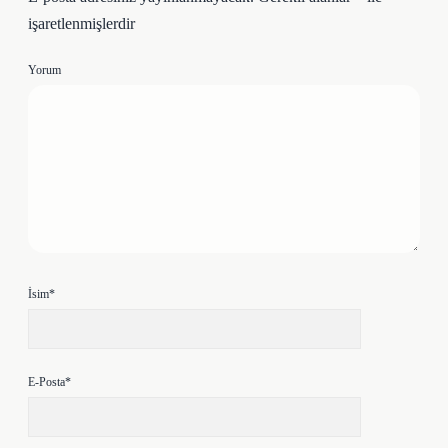
işaretlenmişlerdir
Yorum
İsim*
E-Posta*