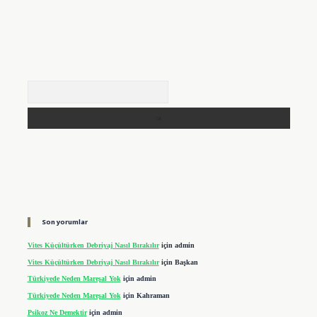
Arama
Son yorumlar
Vites Küçültürken Debriyaj Nasıl Bırakılır
için
admin
Vites Küçültürken Debriyaj Nasıl Bırakılır
için
Başkan
Türkiyede Neden Mareşal Yok
için
admin
Türkiyede Neden Mareşal Yok
için
Kahraman
Psikoz Ne Demektir
için
admin