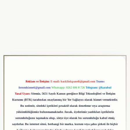
ulipbet
Reklam ve İletişim:
E-mail:
backlinkpaneli@gmail.com
Teams:
forumhizmeti@gmail.com
Whatsapp: 0262 606 0 726
Telegram: @karabul
Yasal Uyarı:
Sitemiz, 5651 Sayılı Kanun gereğince Bilgi Teknolojileri ve İletişim
Kurumu (BTK) tarafından onaylanmış bir Yer Sağlayıcı olarak hizmet vermektedir.
Bu nedenle, sitedeki içerikleri proaktif olarak denetleme veya araştırma
yükümlülüğümüz bulunmamaktadır. Ancak, üyelerimiz yazdıkları içeriklerin
sorumluluğunu taşımakta olup, siteye üye olarak bu sorumluluğu kabul etmiş
sayılırlar. Bu internet sitesi, herhangi bir marka, kurum veya şahıs şirketi ile hiçbir