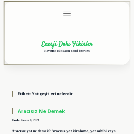
menüyü
Anasayfa
Gizlilik
Yasal
Hakkımızda
aç
Politikası
Uyarı
Enerji Dolu Fikirler
Hayatına güç katan neşeli öneriler!
Etiket:
Yat çeşitleri nelerdir
Aracısız Ne Demek
Tarih: Kasım 8, 2024
Aracısız yat ne demek? Aracısız yat kiralama, yat sahibi veya