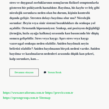
stres ve duygusal zorluklarının sonuçlarını fiziksel semptomlarla
gösteren bir psikiyatrik hastalıktır. Bayılma, his kaybı ve felç gibi
nörolojik sorunlara neden olan bu durum, kişinin kontrolü
dışında gelişir. Stresten dolayı bayılma olur mu? Nörolojik
sorunlar: Beyin veya sinir sistemi bozuklukları da senkopa yol
açabilir. Ortostatik hipotansiyon: Senkop, ani pozisyon değişikliği
(örneğin, hızla ayağa kalkma) sırasında kan basıncında bir düşüş
sonucu gelişebilir. Stres veya kaygı: Aşırı stres veya kaygı
vazovagal senkopa neden olabilir. Aniden bayılmak neyin
belirtisi olabilir? Aniden bayılmanın birçok nedeni vardır. Aniden
bayılma ve kasılmaların nedenleri arasında düşük kan şekeri,
kalp sorunları, kan…
Üzüntüden
Devamını okuyun
Yorum Bırak
Bayılma
Nasıl
Olur
https://www.novaforum.com.tr
https://provir.com.tr
https://eprongroup.com.tr
Sitemap