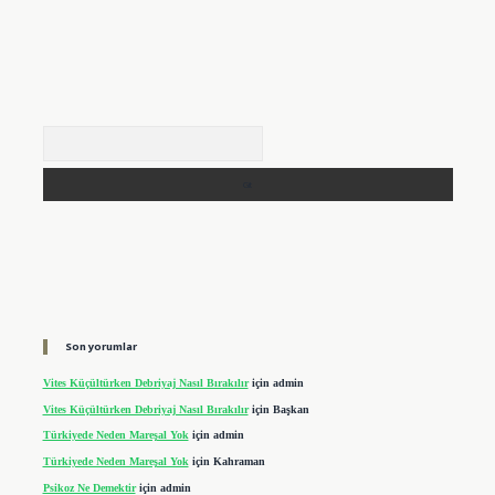
Arama
Son yorumlar
Vites Küçültürken Debriyaj Nasıl Bırakılır
için
admin
Vites Küçültürken Debriyaj Nasıl Bırakılır
için
Başkan
Türkiyede Neden Mareşal Yok
için
admin
Türkiyede Neden Mareşal Yok
için
Kahraman
Psikoz Ne Demektir
için
admin