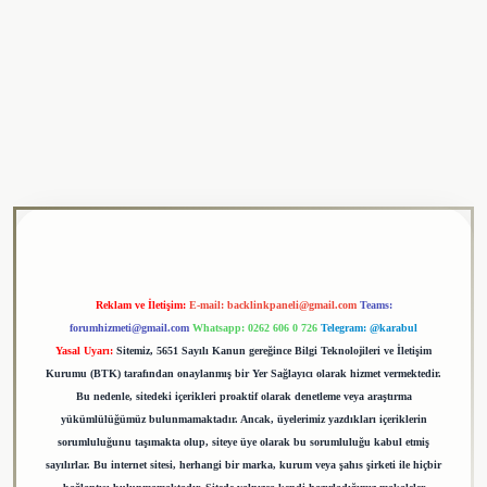
ulipbet
Reklam ve İletişim:
E-mail:
backlinkpaneli@gmail.com
Teams:
forumhizmeti@gmail.com
Whatsapp: 0262 606 0 726
Telegram: @karabul
Yasal Uyarı:
Sitemiz, 5651 Sayılı Kanun gereğince Bilgi Teknolojileri ve İletişim
Kurumu (BTK) tarafından onaylanmış bir Yer Sağlayıcı olarak hizmet vermektedir.
Bu nedenle, sitedeki içerikleri proaktif olarak denetleme veya araştırma
yükümlülüğümüz bulunmamaktadır. Ancak, üyelerimiz yazdıkları içeriklerin
sorumluluğunu taşımakta olup, siteye üye olarak bu sorumluluğu kabul etmiş
sayılırlar. Bu internet sitesi, herhangi bir marka, kurum veya şahıs şirketi ile hiçbir