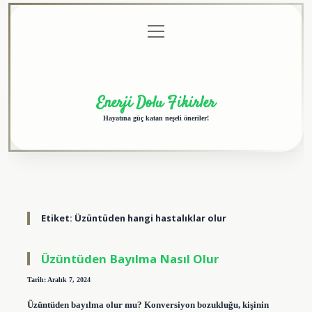
menüyü
Anasayfa
Gizlilik
Yasal
Hakkımızda
aç
Politikası
Uyarı
Enerji Dolu Fikirler
Hayatına güç katan neşeli öneriler!
Etiket:
Üzüntüden hangi hastalıklar olur
Üzüntüden Bayılma Nasıl Olur
Tarih: Aralık 7, 2024
Üzüntüden bayılma olur mu? Konversiyon bozukluğu, kişinin