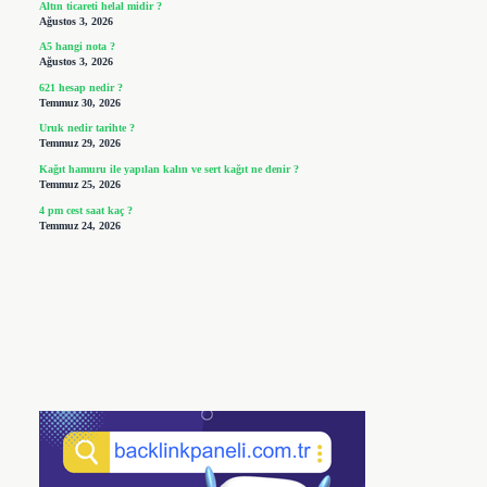
Altın ticareti helal midir ?
Ağustos 3, 2026
A5 hangi nota ?
Ağustos 3, 2026
621 hesap nedir ?
Temmuz 30, 2026
Uruk nedir tarihte ?
Temmuz 29, 2026
Kağıt hamuru ile yapılan kalın ve sert kağıt ne denir ?
Temmuz 25, 2026
4 pm cest saat kaç ?
Temmuz 24, 2026