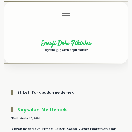
menüyü
Anasayfa
Gizlilik
Yasal
Hakkımızda
aç
Politikası
Uyarı
Enerji Dolu Fikirler
Hayatına güç katan neşeli öneriler!
Etiket:
Türk budun ne demek
Soysalan Ne Demek
Tarih: Aralık 13, 2024
Zuzan ne demek? Elmacı Güzeli Zozan. Zozan isminin anlamı: