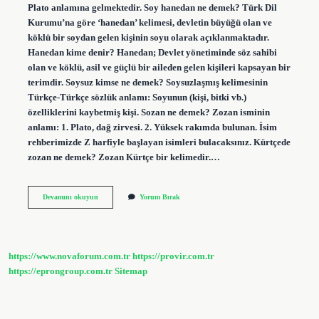
Plato anlamına gelmektedir. Soy hanedan ne demek? Türk Dil
Kurumu’na göre ‘hanedan’ kelimesi, devletin büyüğü olan ve
köklü bir soydan gelen kişinin soyu olarak açıklanmaktadır.
Hanedan kime denir? Hanedan; Devlet yönetiminde söz sahibi
olan ve köklü, asil ve güçlü bir aileden gelen kişileri kapsayan bir
terimdir. Soysuz kimse ne demek? Soysuzlaşmış kelimesinin
Türkçe-Türkçe sözlük anlamı: Soyunun (kişi, bitki vb.)
özelliklerini kaybetmiş kişi. Sozan ne demek? Zozan isminin
anlamı: 1. Plato, dağ zirvesi. 2. Yüksek rakımda bulunan. İsim
rehberimizde Z harfiyle başlayan isimleri bulacaksınız. Kürtçede
zozan ne demek? Zozan Kürtçe bir kelimedir.…
Soysalan
Devamını okuyun
Yorum Bırak
Ne
Demek
https://www.novaforum.com.tr
https://provir.com.tr
https://eprongroup.com.tr
Sitemap