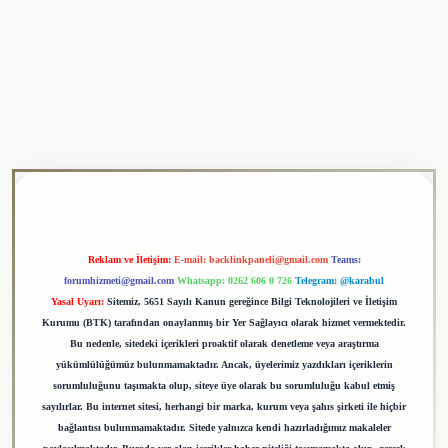
iş adresi
tulipbet
Reklam ve İletişim:
E-mail:
backlinkpaneli@gmail.com
Teams:
forumhizmeti@gmail.com
Whatsapp: 0262 606 0 726
Telegram: @karabul
Yasal Uyarı:
Sitemiz, 5651 Sayılı Kanun gereğince Bilgi Teknolojileri ve İletişim
Kurumu (BTK) tarafından onaylanmış bir Yer Sağlayıcı olarak hizmet vermektedir.
Bu nedenle, sitedeki içerikleri proaktif olarak denetleme veya araştırma
yükümlülüğümüz bulunmamaktadır. Ancak, üyelerimiz yazdıkları içeriklerin
sorumluluğunu taşımakta olup, siteye üye olarak bu sorumluluğu kabul etmiş
sayılırlar. Bu internet sitesi, herhangi bir marka, kurum veya şahıs şirketi ile hiçbir
bağlantısı bulunmamaktadır. Sitede yalnızca kendi hazırladığımız makaleler