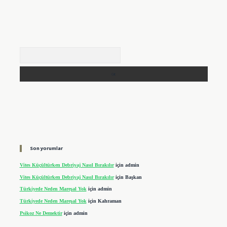
Arama
Son yorumlar
Vites Küçültürken Debriyaj Nasıl Bırakılır
için
admin
Vites Küçültürken Debriyaj Nasıl Bırakılır
için
Başkan
Türkiyede Neden Mareşal Yok
için
admin
Türkiyede Neden Mareşal Yok
için
Kahraman
Psikoz Ne Demektir
için
admin