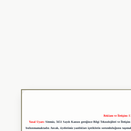
Reklam ve İletişim:
E
Yasal Uyarı:
Sitemiz, 5651 Sayılı Kanun gereğince Bilgi Teknolojileri ve İletiş
bulunmamaktadır. Ancak, üyelerimiz yazdıkları içeriklerin sorumluluğunu taşımakta