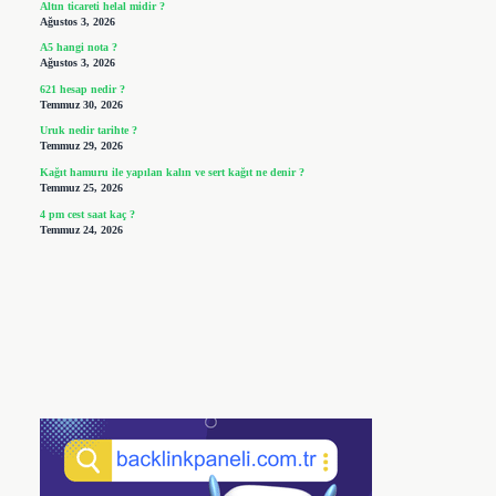
Altın ticareti helal midir ?
Ağustos 3, 2026
A5 hangi nota ?
Ağustos 3, 2026
621 hesap nedir ?
Temmuz 30, 2026
Uruk nedir tarihte ?
Temmuz 29, 2026
Kağıt hamuru ile yapılan kalın ve sert kağıt ne denir ?
Temmuz 25, 2026
4 pm cest saat kaç ?
Temmuz 24, 2026