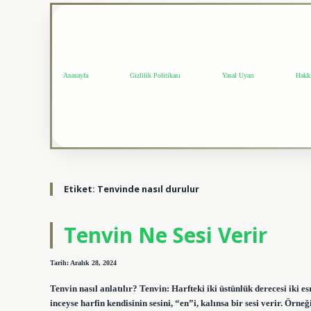
Anasayfa
Gizlilik Politikası
Yasal Uyarı
Hakk
Etiket:
Tenvinde nasıl durulur
Tenvin Ne Sesi Verir
Tarih: Aralık 28, 2024
Tenvin nasıl anlatılır? Tenvin: Harfteki iki üstünlük derecesi iki esr
inceyse harfin kendisinin sesini, “en”i, kalınsa bir sesi verir. Örneği