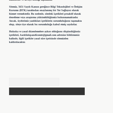
Sitemiz, 5651 Sayılı Kanun gereğince Bilgi Teknolojileri ve İletişim
Kurumu (BTK) tarafından onaylanmış bir Yer Sağlayıcı olarak
hizmet vermektedir. Bu nedenle, sitedeki içerikleri proaktif olarak
denetleme veya araştırma yükümlülüğümüz bulunmamaktadır.
Ancak, üyelerimiz yazdıkları içeriklerin sorumluluğunu taşımakta
olup, siteye üye olarak bu sorumluluğu kabul etmiş sayılırlar.
Hukuka ve yasal düzenlemelere aykırı olduğunu düşündüğünüz
içerikleri,
backlinkpanelicomtr@gmail.com
adresine bildirmeniz
halinde, ilgili içerikler yasal süre içerisinde sitemizden
kaldırılacaktır.
Arama