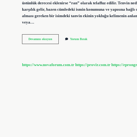
üstünlük derecesi eklenirse “ran” olarak telaffuz edilir. Tenvin ne
karşılık gelir, bazen cümledeki ismin konumuna ve yapısına bağlı o
alması gereken bir isimdeki tanvin ekinin yokluğu kelimenin anlam
veya…
Tenvin
Devamını okuyun
Yorum Bırak
Ne
Sesi
Verir
https://www.novaforum.com.tr
https://provir.com.tr
https://eprong