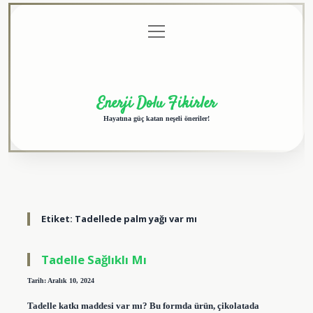
menüyü
Anasayfa
Gizlilik
Yasal
Hakkımızda
aç
Politikası
Uyarı
Enerji Dolu Fikirler
Hayatına güç katan neşeli öneriler!
Etiket:
Tadellede palm yağı var mı
Tadelle Sağlıklı Mı
Tarih: Aralık 10, 2024
Tadelle katkı maddesi var mı? Bu formda ürün, çikolatada