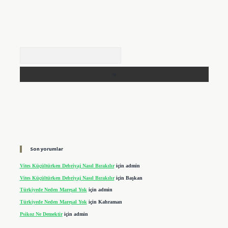
Arama
Son yorumlar
Vites Küçültürken Debriyaj Nasıl Bırakılır
için
admin
Vites Küçültürken Debriyaj Nasıl Bırakılır
için
Başkan
Türkiyede Neden Mareşal Yok
için
admin
Türkiyede Neden Mareşal Yok
için
Kahraman
Psikoz Ne Demektir
için
admin