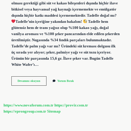
olması gerektiği gibi süt ve kakao bileşenleri dışında hiçbir ilave
bitkisel veya hayvansal yağ kaynağı içermemekte ve emülgatör
dışında hiçbir katkı maddesi içermemektedir. Tadelle doğal mı?
Tadelle’nin içeriğine yakından bakalım!
Tadelle hem
glütensiz hem de trans yağsız olup %100 kakao yağı, doğal
vanilya aroması ve %100 şeker pancarından elde edilen şekerden
üretilmiştir. Nugasında %34 fındık parçaları bulunmaktadır.
Tadelle’de palm yağı var mı? Üründeki süt kreması dolgusu ilk
üç sırada yer alıyor; şeker, palmiye yağı ve süt tozu içeriyor.
Ürünün bir parçasında 15,6 gr. İlave şeker var. Bugün Tadelle
White Wafer’ı…
Tadelle
Devamını okuyun
Yorum Bırak
Sağlıklı
Mı
https://www.novaforum.com.tr
https://provir.com.tr
https://eprongroup.com.tr
Sitemap