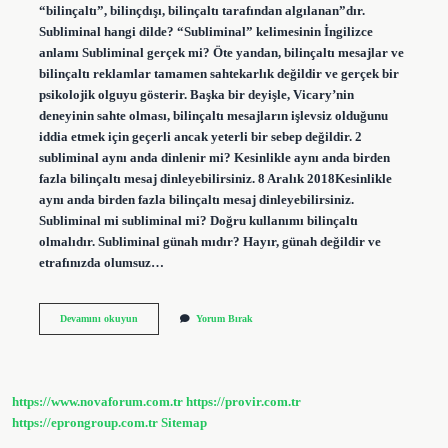
“bilinçaltı”, bilinçdışı, bilinçaltı tarafından algılanan”dır.
Subliminal hangi dilde? “Subliminal” kelimesinin İngilizce
anlamı Subliminal gerçek mi? Öte yandan, bilinçaltı mesajlar ve
bilinçaltı reklamlar tamamen sahtekarlık değildir ve gerçek bir
psikolojik olguyu gösterir. Başka bir deyişle, Vicary’nin
deneyinin sahte olması, bilinçaltı mesajların işlevsiz olduğunu
iddia etmek için geçerli ancak yeterli bir sebep değildir. 2
subliminal aynı anda dinlenir mi? Kesinlikle aynı anda birden
fazla bilinçaltı mesaj dinleyebilirsiniz. 8 Aralık 2018Kesinlikle
aynı anda birden fazla bilinçaltı mesaj dinleyebilirsiniz.
Subliminal mi subliminal mi? Doğru kullanımı bilinçaltı
olmalıdır. Subliminal günah mıdır? Hayır, günah değildir ve
etrafınızda olumsuz…
Subliminal
Devamını okuyun
Yorum Bırak
Mi
Subliminal
Mi
https://www.novaforum.com.tr
https://provir.com.tr
https://eprongroup.com.tr
Sitemap