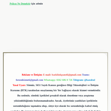
Psikoz Ne Demektir
için
admin
ulipbet
Reklam ve İletişim:
E-mail:
backlinkpaneli@gmail.com
Teams:
forumhizmeti@gmail.com
Whatsapp: 0262 606 0 726
Telegram: @karabul
Yasal Uyarı:
Sitemiz, 5651 Sayılı Kanun gereğince Bilgi Teknolojileri ve İletişim
Kurumu (BTK) tarafından onaylanmış bir Yer Sağlayıcı olarak hizmet vermektedir.
Bu nedenle, sitedeki içerikleri proaktif olarak denetleme veya araştırma
yükümlülüğümüz bulunmamaktadır. Ancak, üyelerimiz yazdıkları içeriklerin
sorumluluğunu taşımakta olup, siteye üye olarak bu sorumluluğu kabul etmiş