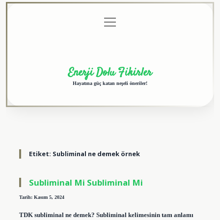
menüyü
Anasayfa
Gizlilik
Yasal
Hakkımızda
aç
Politikası
Uyarı
Enerji Dolu Fikirler
Hayatına güç katan neşeli öneriler!
Etiket:
Subliminal ne demek örnek
Subliminal Mi Subliminal Mi
Tarih: Kasım 5, 2024
TDK subliminal ne demek? Subliminal kelimesinin tam anlamı