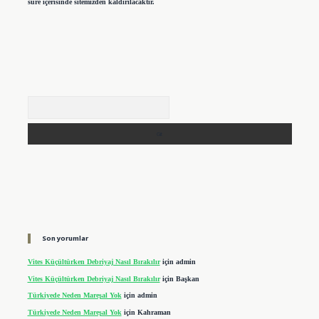
süre içerisinde sitemizden kaldırılacaktır.
Arama
Son yorumlar
Vites Küçültürken Debriyaj Nasıl Bırakılır
için
admin
Vites Küçültürken Debriyaj Nasıl Bırakılır
için
Başkan
Türkiyede Neden Mareşal Yok
için
admin
Türkiyede Neden Mareşal Yok
için
Kahraman