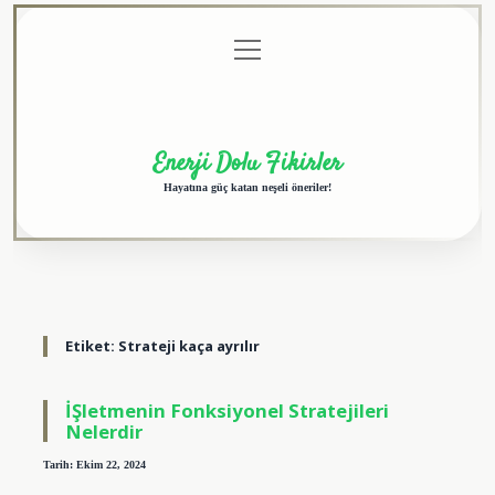
menüyü
Anasayfa
Gizlilik
Yasal
Hakkımızda
aç
Politikası
Uyarı
Enerji Dolu Fikirler
Hayatına güç katan neşeli öneriler!
Etiket:
Strateji kaça ayrılır
İŞletmenin Fonksiyonel Stratejileri
Nelerdir
Tarih: Ekim 22, 2024