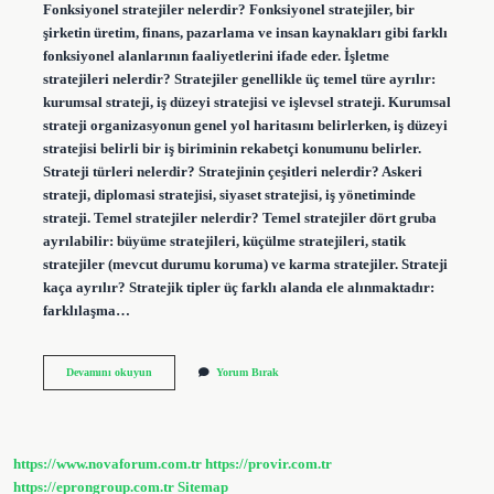
Fonksiyonel stratejiler nelerdir? Fonksiyonel stratejiler, bir
şirketin üretim, finans, pazarlama ve insan kaynakları gibi farklı
fonksiyonel alanlarının faaliyetlerini ifade eder. İşletme
stratejileri nelerdir? Stratejiler genellikle üç temel türe ayrılır:
kurumsal strateji, iş düzeyi stratejisi ve işlevsel strateji. Kurumsal
strateji organizasyonun genel yol haritasını belirlerken, iş düzeyi
stratejisi belirli bir iş biriminin rekabetçi konumunu belirler.
Strateji türleri nelerdir? Stratejinin çeşitleri nelerdir? Askeri
strateji, diplomasi stratejisi, siyaset stratejisi, iş yönetiminde
strateji. Temel stratejiler nelerdir? Temel stratejiler dört gruba
ayrılabilir: büyüme stratejileri, küçülme stratejileri, statik
stratejiler (mevcut durumu koruma) ve karma stratejiler. Strateji
kaça ayrılır? Stratejik tipler üç farklı alanda ele alınmaktadır:
farklılaşma…
İŞletmenin
Devamını okuyun
Yorum Bırak
Fonksiyonel
Stratejileri
Nelerdir
https://www.novaforum.com.tr
https://provir.com.tr
https://eprongroup.com.tr
Sitemap