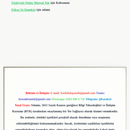
Türkiyede Neden Mareşal Yok
için
Kahraman
Psikoz Ne Demektir
için
admin
ulipbet
Reklam ve İletişim:
E-mail:
backlinkpaneli@gmail.com
Teams:
forumhizmeti@gmail.com
Whatsapp: 0262 606 0 726
Telegram: @karabul
Yasal Uyarı:
Sitemiz, 5651 Sayılı Kanun gereğince Bilgi Teknolojileri ve İletişim
Kurumu (BTK) tarafından onaylanmış bir Yer Sağlayıcı olarak hizmet vermektedir.
Bu nedenle, sitedeki içerikleri proaktif olarak denetleme veya araştırma
yükümlülüğümüz bulunmamaktadır. Ancak, üyelerimiz yazdıkları içeriklerin
sorumluluğunu taşımakta olup, siteye üye olarak bu sorumluluğu kabul etmiş