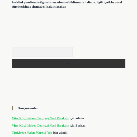
backlinkpanelicomtr@gmail.com
adresine bildirmeniz halinde, ilgili içerikler yasal
süre içerisinde sitemizden kaldırılacaktır.
Arama
Son yorumlar
Vites Küçültürken Debriyaj Nasıl Bırakılır
için
admin
Vites Küçültürken Debriyaj Nasıl Bırakılır
için
Başkan
Türkiyede Neden Mareşal Yok
için
admin