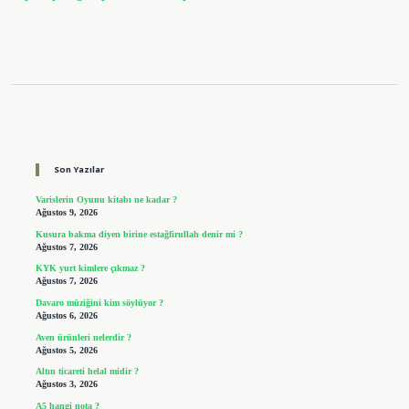
Sidebar
Son Yazılar
Varislerin Oyunu kitabı ne kadar ?
Ağustos 9, 2026
Kusura bakma diyen birine estağfirullah denir mi ?
Ağustos 7, 2026
KYK yurt kimlere çıkmaz ?
Ağustos 7, 2026
Davaro müziğini kim söylüyor ?
Ağustos 6, 2026
Aven ürünleri nelerdir ?
Ağustos 5, 2026
Altın ticareti helal midir ?
Ağustos 3, 2026
A5 hangi nota ?