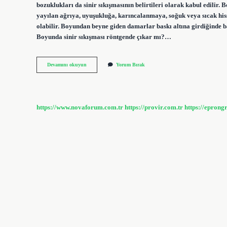
bozuklukları da sinir sıkışmasının belirtileri olarak kabul edilir
yayılan ağrıya, uyuşukluğa, karıncalanmaya, soğuk veya sıcak his
olabilir. Boyundan beyne giden damarlar baskı altına girdiğinde b
Boyunda sinir sıkışması röntgende çıkar mı?…
Boyunda
Devamını okuyun
Yorum Bırak
Sinir
Sıkışması
Belirtileri
Nelerdir
https://www.novaforum.com.tr
https://provir.com.tr
https://eprong