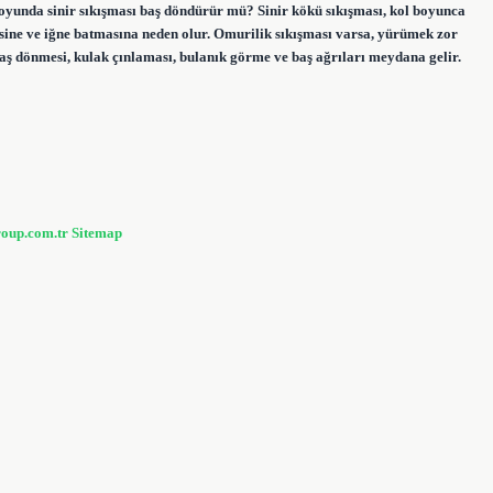
. Boyunda sinir sıkışması baş döndürür mü? Sinir kökü sıkışması, kol boyunca
sine ve iğne batmasına neden olur. Omurilik sıkışması varsa, yürümek zor
aş dönmesi, kulak çınlaması, bulanık görme ve baş ağrıları meydana gelir.
roup.com.tr
Sitemap