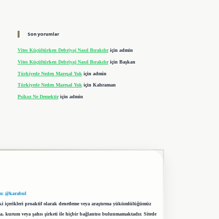
Son yorumlar
Vites Küçültürken Debriyaj Nasıl Bırakılır
için
admin
Vites Küçültürken Debriyaj Nasıl Bırakılır
için
Başkan
Türkiyede Neden Mareşal Yok
için
admin
Türkiyede Neden Mareşal Yok
için
Kahraman
Psikoz Ne Demektir
için
admin
m: @karabul
eki içerikleri proaktif olarak denetleme veya araştırma yükümlülüğümüz
a, kurum veya şahıs şirketi ile hiçbir bağlantısı bulunmamaktadır. Sitede