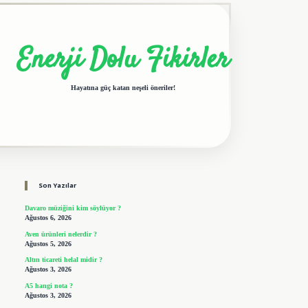
Enerji Dolu Fikirler
Hayatına güç katan neşeli öneriler!
Sidebar
elexbet giriş adresi
tulipbet
Son Yazılar
Davaro müziğini kim söylüyor ?
Ağustos 6, 2026
Aven ürünleri nelerdir ?
Ağustos 5, 2026
Altın ticareti helal midir ?
Ağustos 3, 2026
A5 hangi nota ?
Ağustos 3, 2026