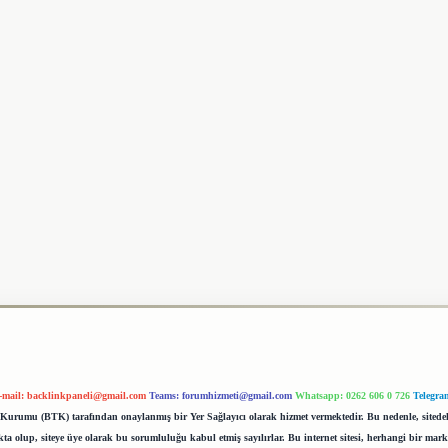
-mail:
backlinkpaneli@gmail.com
Teams:
forumhizmeti@gmail.com
Whatsapp: 0262 606 0 726
Telegra
im Kurumu (BTK) tarafından onaylanmış bir Yer Sağlayıcı olarak hizmet vermektedir. Bu nedenle, sited
 olup, siteye üye olarak bu sorumluluğu kabul etmiş sayılırlar. Bu internet sitesi, herhangi bir mark