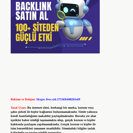
Reklam ve İletişim:
Skype: live:.cid.575569c608265c69
Yasal Uyarı:
Bu internet sitesi, herhangi bir marka, kurum veya
şahıs şirketi ile hiçbir bağlantısı bulunmamaktadır. Sitede yalnızca
kendi hazırladığımız makaleler paylaşılmaktadır. Burada yer alan
içerikler haber niteliği taşımamakta olup, gerçek kurum ve kişiler
hakkında paylaşım yapılmamaktadır. Gerçek kurum ve kişiler ile
isim benzerlikleri tamamen tesadüfidir. Sitemizdeki bilgiler taslak
halindedir ve tavsiye niteliği taşımazlar.