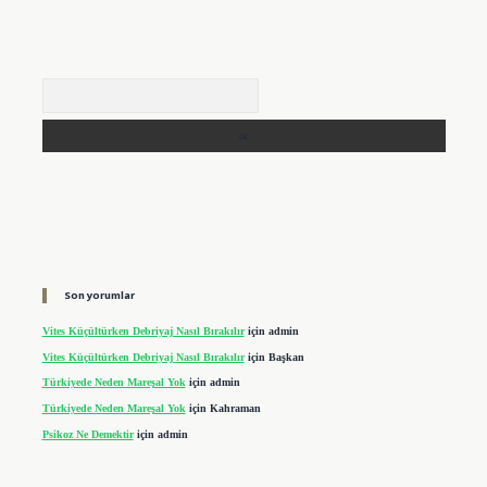
Arama
Son yorumlar
Vites Küçültürken Debriyaj Nasıl Bırakılır
için
admin
Vites Küçültürken Debriyaj Nasıl Bırakılır
için
Başkan
Türkiyede Neden Mareşal Yok
için
admin
Türkiyede Neden Mareşal Yok
için
Kahraman
Psikoz Ne Demektir
için
admin