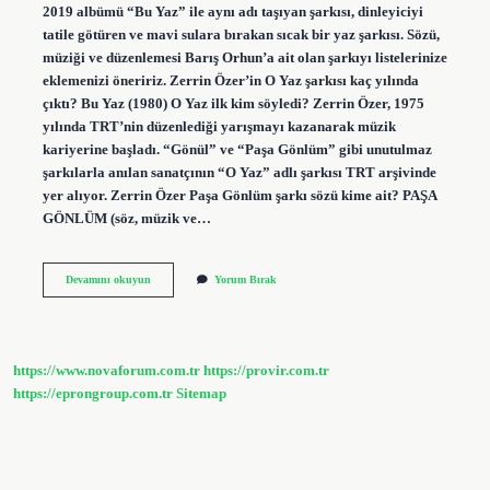
2019 albümü “Bu Yaz” ile aynı adı taşıyan şarkısı, dinleyiciyi
tatile götüren ve mavi sulara bırakan sıcak bir yaz şarkısı. Sözü,
müziği ve düzenlemesi Barış Orhun’a ait olan şarkıyı listelerinize
eklemenizi öneririz. Zerrin Özer’in O Yaz şarkısı kaç yılında
çıktı? Bu Yaz (1980) O Yaz ilk kim söyledi? Zerrin Özer, 1975
yılında TRT’nin düzenlediği yarışmayı kazanarak müzik
kariyerine başladı. “Gönül” ve “Paşa Gönlüm” gibi unutulmaz
şarkılarla anılan sanatçının “O Yaz” adlı şarkısı TRT arşivinde
yer alıyor. Zerrin Özer Paşa Gönlüm şarkı sözü kime ait? PAŞA
GÖNLÜM (söz, müzik ve…
Bu
Devamını okuyun
Yorum Bırak
Yaz
Kimin
Şarkısı
Zerrin
Özer
https://www.novaforum.com.tr
https://provir.com.tr
https://eprongroup.com.tr
Sitemap