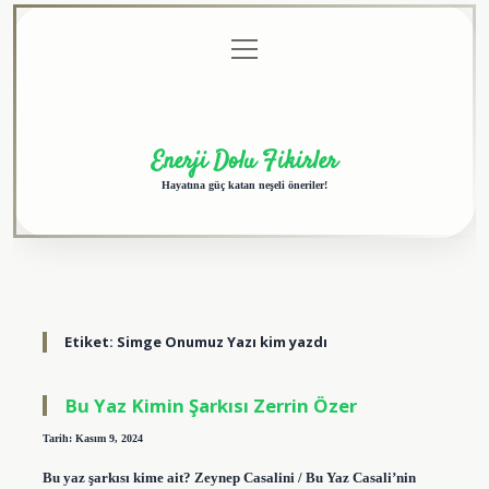
menüyü
Anasayfa
Gizlilik
Yasal
Hakkımızda
aç
Politikası
Uyarı
Enerji Dolu Fikirler
Hayatına güç katan neşeli öneriler!
Etiket:
Simge Onumuz Yazı kim yazdı
Bu Yaz Kimin Şarkısı Zerrin Özer
Tarih: Kasım 9, 2024
Bu yaz şarkısı kime ait? Zeynep Casalini / Bu Yaz Casali’nin