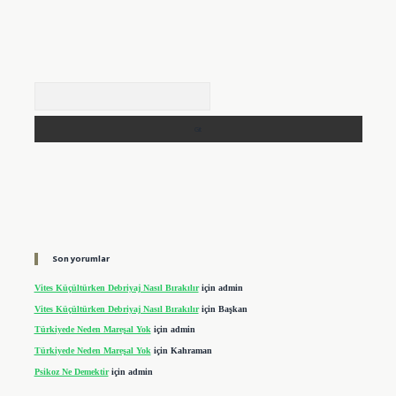
Arama
Son yorumlar
Vites Küçültürken Debriyaj Nasıl Bırakılır
için
admin
Vites Küçültürken Debriyaj Nasıl Bırakılır
için
Başkan
Türkiyede Neden Mareşal Yok
için
admin
Türkiyede Neden Mareşal Yok
için
Kahraman
Psikoz Ne Demektir
için
admin