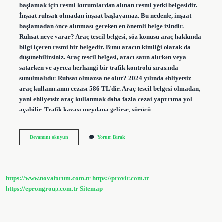
başlamak için resmi kurumlardan alınan resmi yetki belgesidir.
İnşaat ruhsatı olmadan inşaat başlayamaz. Bu nedenle, inşaat
başlamadan önce alınması gereken en önemli belge izindir.
Ruhsat neye yarar? Araç tescil belgesi, söz konusu araç hakkında
bilgi içeren resmi bir belgedir. Bunu aracın kimliği olarak da
düşünebilirsiniz. Araç tescil belgesi, aracı satın alırken veya
satarken ve ayrıca herhangi bir trafik kontrolü sırasında
sunulmalıdır. Ruhsat olmazsa ne olur? 2024 yılında ehliyetsiz
araç kullanmanın cezası 586 TL’dir. Araç tescil belgesi olmadan,
yani ehliyetsiz araç kullanmak daha fazla cezai yaptırıma yol
açabilir. Trafik kazası meydana gelirse, sürücü…
Ruhsat
Devamını okuyun
Yorum Bırak
Neden
Önemli
https://www.novaforum.com.tr
https://provir.com.tr
https://eprongroup.com.tr
Sitemap