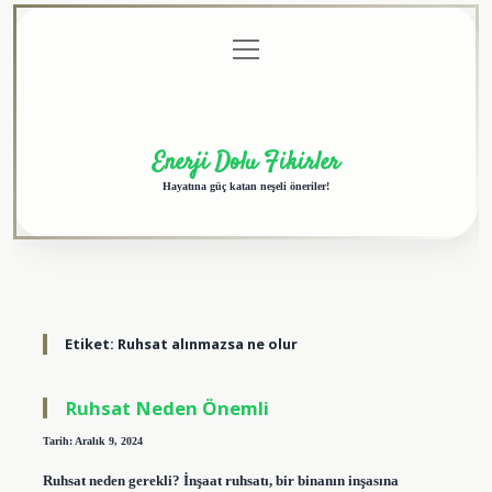
menüyü
Anasayfa
Gizlilik
Yasal
Hakkımızda
aç
Politikası
Uyarı
Enerji Dolu Fikirler
Hayatına güç katan neşeli öneriler!
Etiket:
Ruhsat alınmazsa ne olur
Ruhsat Neden Önemli
Tarih: Aralık 9, 2024
Ruhsat neden gerekli? İnşaat ruhsatı, bir binanın inşasına