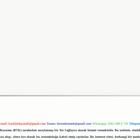
-mail:
backlinkpaneli@gmail.com
Teams:
forumhizmeti@gmail.com
Whatsapp: 0262 606 0 726
Telegra
im Kurumu (BTK) tarafından onaylanmış bir Yer Sağlayıcı olarak hizmet vermektedir. Bu nedenle, sited
 olup, siteye üye olarak bu sorumluluğu kabul etmiş sayılırlar. Bu internet sitesi, herhangi bir mark