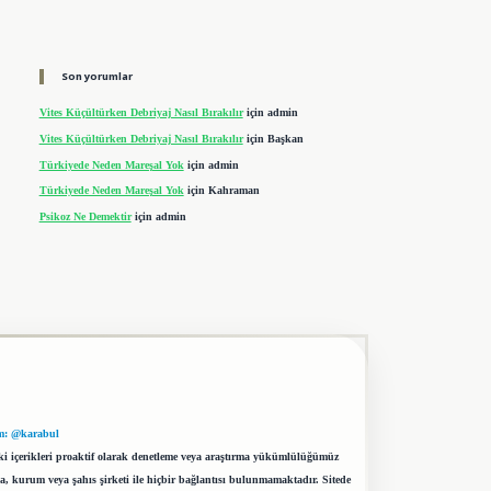
Son yorumlar
Vites Küçültürken Debriyaj Nasıl Bırakılır
için
admin
Vites Küçültürken Debriyaj Nasıl Bırakılır
için
Başkan
Türkiyede Neden Mareşal Yok
için
admin
Türkiyede Neden Mareşal Yok
için
Kahraman
Psikoz Ne Demektir
için
admin
m: @karabul
eki içerikleri proaktif olarak denetleme veya araştırma yükümlülüğümüz
a, kurum veya şahıs şirketi ile hiçbir bağlantısı bulunmamaktadır. Sitede