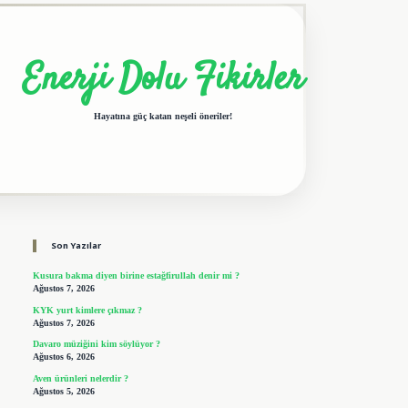
Enerji Dolu Fikirler
Hayatına güç katan neşeli öneriler!
Sidebar
elexbet giriş adresi
tulipbet
Son Yazılar
Kusura bakma diyen birine estağfirullah denir mi ?
Ağustos 7, 2026
KYK yurt kimlere çıkmaz ?
Ağustos 7, 2026
Davaro müziğini kim söylüyor ?
Ağustos 6, 2026
Aven ürünleri nelerdir ?
Ağustos 5, 2026