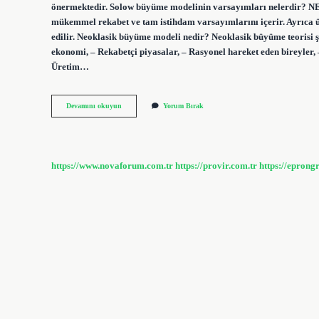
önermektedir. Solow büyüme modelinin varsayımları nele
mükemmel rekabet ve tam istihdam varsayımlarını içerir. Ayrıca ür
edilir. Neoklasik büyüme modeli nedir? Neoklasik büyüme teorisi 
ekonomi, – Rekabetçi piyasalar, – Rasyonel hareket eden bireyler, 
Üretim…
Romer
Devamını okuyun
Yorum Bırak
Büyüme
Modeli
Nedir
https://www.novaforum.com.tr
https://provir.com.tr
https://eprong