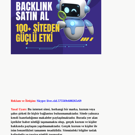
Reklam ve İletişim:
Skype: live:.cid.575569c608265c69
Yasal Uyarı:
Bu internet sitesi, herhangi bir marka, kurum veya
şahıs şirketi ile hiçbir bağlantısı bulunmamaktadır. Sitede yalnızca
kendi hazırladığımız makaleler paylaşılmaktadır. Burada yer alan
içerikler haber niteliği taşımamakta olup, gerçek kurum ve kişiler
hakkında paylaşım yapılmamaktadır. Gerçek kurum ve kişiler ile
isim benzerlikleri tamamen tesadüfidir. Sitemizdeki bilgiler taslak
halindedir ve tavsiye niteliği taşımazlar.