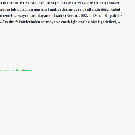
rdir? NEOKLASİK BÜYÜME TEORİSİ (SOLOW BÜYÜME MODELİ) Model,
etim faktörlerinin marjinal maliyetlerine göre fiyatlandırıldığı kabul
şu temel varsayımlara dayanmaktadır (Ercan, 2002, s. 130). – Kapalı bir
– Üretim faktörlerinden sermaye ve emek için azalan ölçek getirileri, –
roup.com.tr
Sitemap